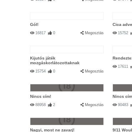
Gól!
Cica adve
16817
0
Megosztás
15752
Kijutós játék
Rendezte
mozgáskorlátozottaknak
17611
15754
0
Megosztás
Nincs cím!
Nincs cím
88958
2
Megosztás
90483
Nagyi, most ne zavarj!
9/11 Wou