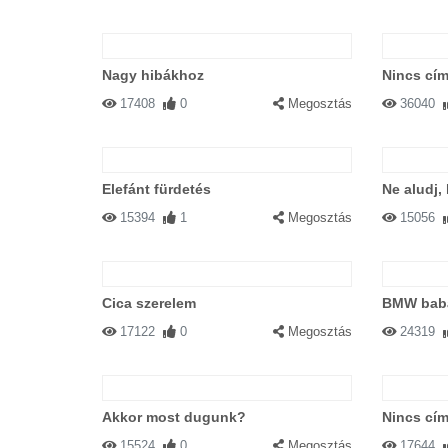
Nagy hibákhoz
Nincs cím
17408
0
Megosztás
36040
Elefánt fürdetés
Ne aludj,
15394
1
Megosztás
15056
Cica szerelem
BMW bab
17122
0
Megosztás
24319
Akkor most dugunk?
Nincs cím
15524
0
Megosztás
17644