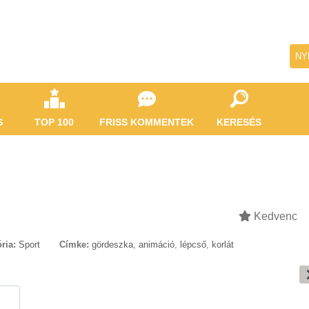
NY
S
TOP 100
FRISS KOMMENTEK
KERESÉS
Kedvenc
ria:
Sport
Címke:
gördeszka
,
animáció
,
lépcső
,
korlát