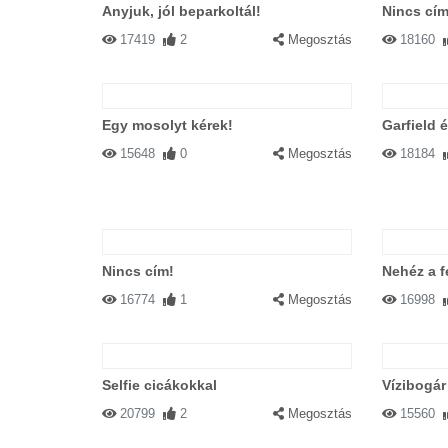
Anyjuk, jól beparkoltál!
Nincs cím
17419
2
Megosztás
18160
Egy mosolyt kérek!
Garfield é
15648
0
Megosztás
18184
Nincs cím!
Nehéz a fe
16774
1
Megosztás
16998
Selfie cicákokkal
Vízibogár
20799
2
Megosztás
15560