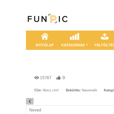
NYITÓLAP
KATEGÓRIÁK
FELTÖLTÉ
15767
0
Cím:
Nincs cím!
Beküldte:
NaiveviaN
Kategó