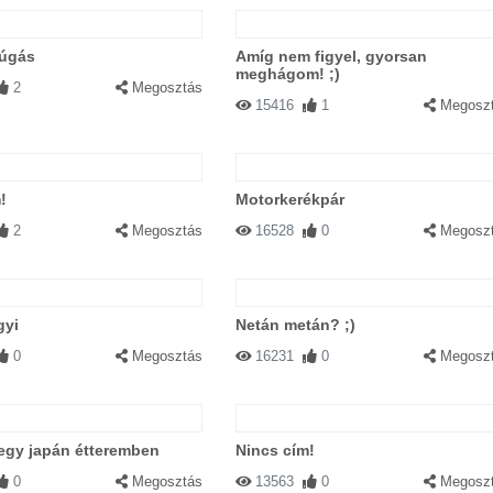
rúgás
Amíg nem figyel, gyorsan
meghágom! ;)
2
Megosztás
15416
1
Megosz
!
Motorkerékpár
2
Megosztás
16528
0
Megosz
gyi
Netán metán? ;)
0
Megosztás
16231
0
Megosz
egy japán étteremben
Nincs cím!
0
Megosztás
13563
0
Megosz