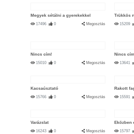
Megyek sétálni a gyerekekkel
Trükkös 
17496
0
Megosztás
15209
Nincs cím!
Nincs cím
15010
0
Megosztás
13641
Kacsaúsztató
Rakott fa
15766
0
Megosztás
15591
Varázslat
Eközben 
16243
0
Megosztás
15797