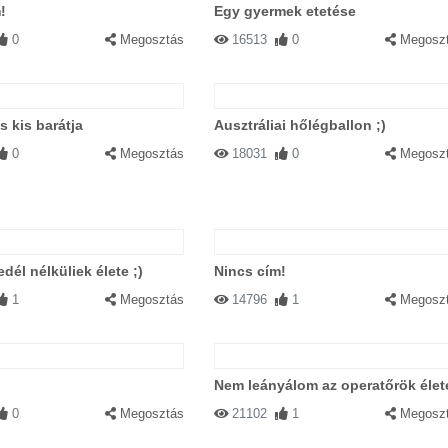
!
Egy gyermek etetése
0
Megosztás
16513
0
Megosz
s kis barátja
Ausztráliai hőlégballon ;)
0
Megosztás
18031
0
Megosz
dél nélküliek élete ;)
Nincs cím!
1
Megosztás
14796
1
Megosz
Nem leányálom az operatőrök élet
0
Megosztás
21102
1
Megosz