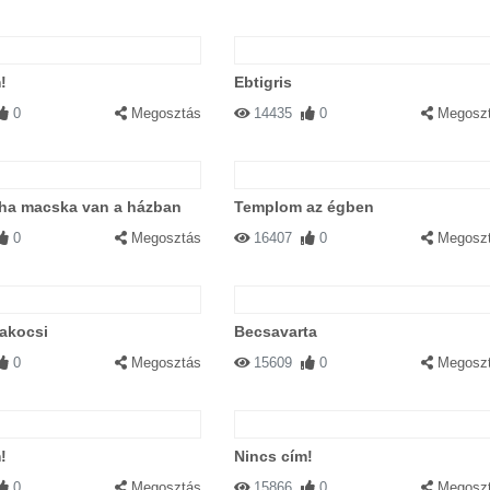
!
Ebtigris
0
Megosztás
14435
0
Megosz
 ha macska van a házban
Templom az égben
0
Megosztás
16407
0
Megosz
akocsi
Becsavarta
0
Megosztás
15609
0
Megosz
!
Nincs cím!
0
Megosztás
15866
0
Megosz