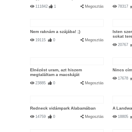
111842
1
Megosztás
78317
Nem raknám a szájába! ;)
Isten szer
sokat ter
19115
0
Megosztás
20767
Elnézést uram, azt hiszem
Nincs cím
megtaláltam a macskáját
17678
23885
0
Megosztás
Redneck vidámpark Alabamában
A Landwa
14759
0
Megosztás
18805