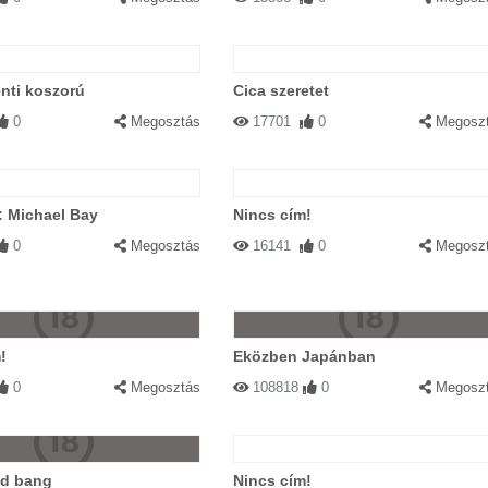
nti koszorú
Cica szeretet
0
Megosztás
17701
0
Megosz
: Michael Bay
Nincs cím!
0
Megosztás
16141
0
Megosz
!
Eközben Japánban
0
Megosztás
108818
0
Megosz
ld bang
Nincs cím!