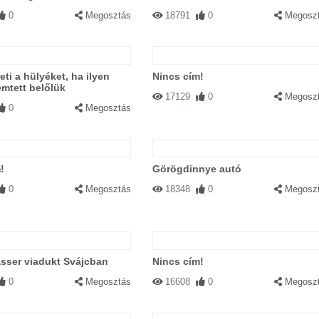
0
Megosztás
18791
0
Megosz
eti a hülyéket, ha ilyen
Nincs cím!
emtett belőlük
17129
0
Megosz
0
Megosztás
!
Görögdinnye autó
0
Megosztás
18348
0
Megosz
sser viadukt Svájcban
Nincs cím!
0
Megosztás
16608
0
Megosz