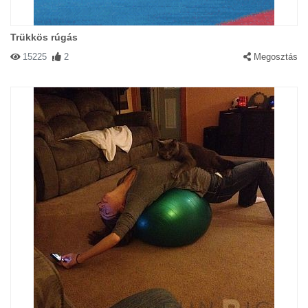
Trükkös rúgás
15225
2
Megosztás