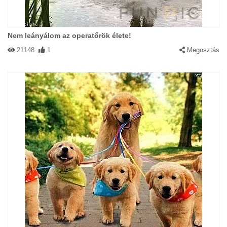
Nem leányálom az operatőrök élete!
21148
1
Megosztás