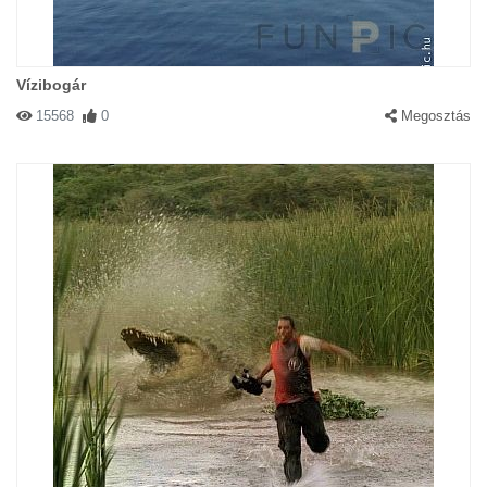
Vízibogár
15568
0
Megosztás