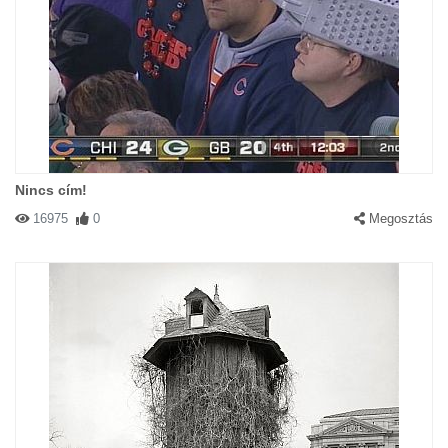
Nincs cím!
16975
0
Megosztás