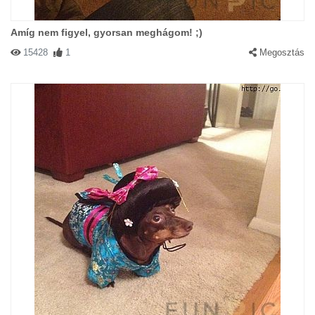
Amíg nem figyel, gyorsan meghágom! ;)
15428
1
Megosztás