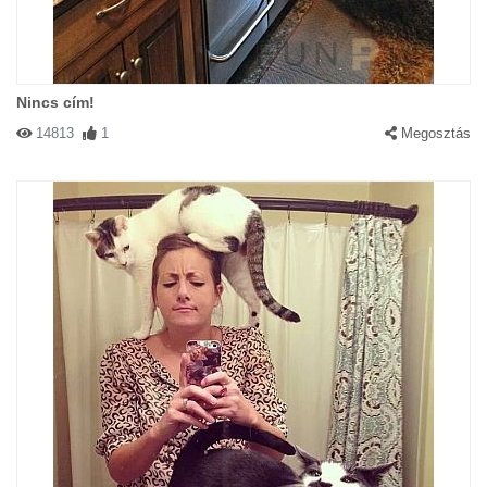
Nincs cím!
14813
1
Megosztás