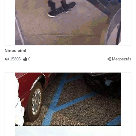
Nincs cím!
15805
0
Megosztás