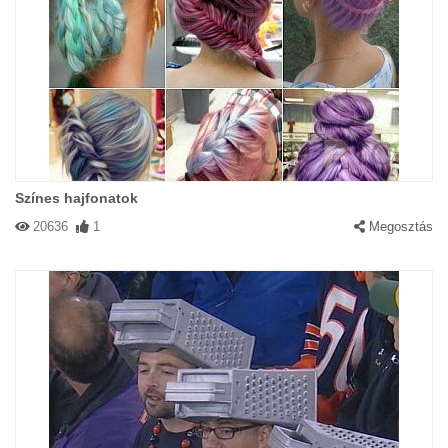
Színes hajfonatok
20636
1
Megosztás