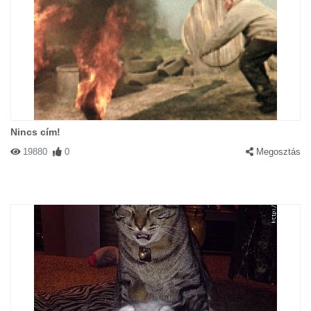
Nincs cím!
19880
0
Megosztás