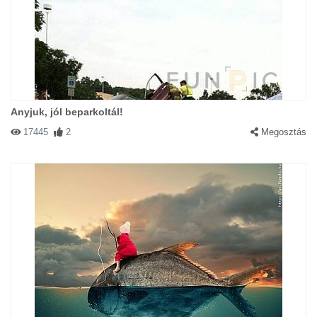
Anyjuk, jól beparkoltál!
17445
2
Megosztás