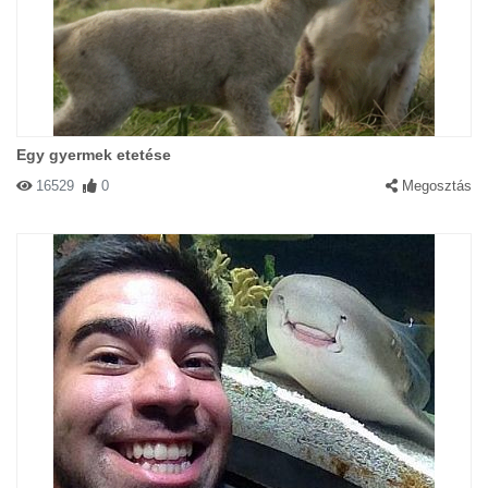
Egy gyermek etetése
16529
0
Megosztás