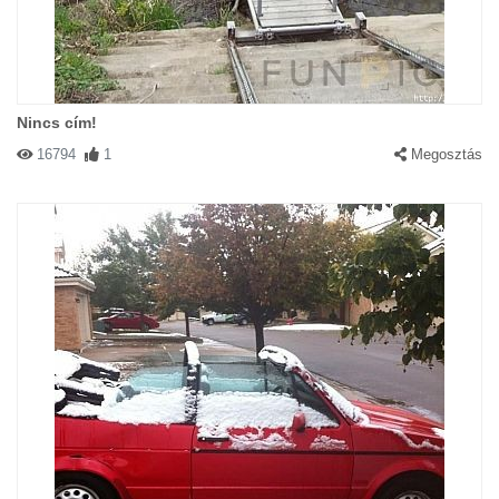
Nincs cím!
16794
1
Megosztás