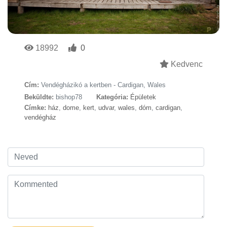
18992
0
Kedvenc
Cím:
Vendégházikó a kertben - Cardigan, Wales
Beküldte:
bishop78
Kategória:
Épületek
Címke:
ház
,
dome
,
kert
,
udvar
,
wales
,
dóm
,
cardigan
,
vendégház