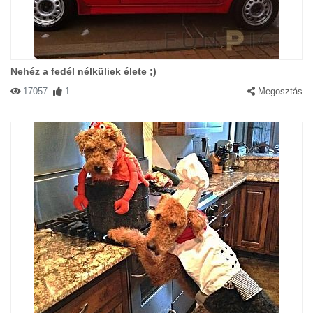
Nehéz a fedél nélküliek élete ;)
17057
1
Megosztás