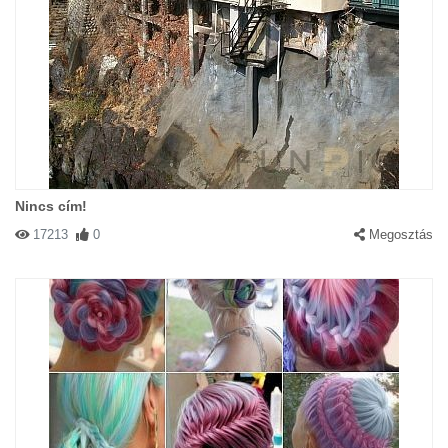
Nincs cím!
17213
0
Megosztás