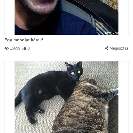
Egy mosolyt kérek!
15659
0
Megosztás