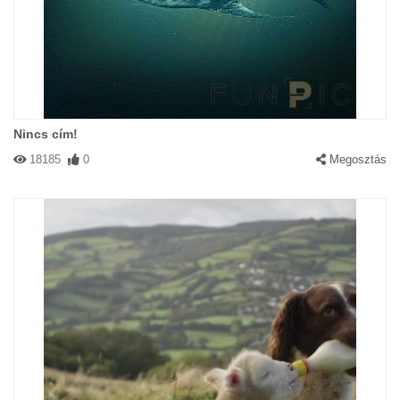
Nincs cím!
18185
0
Megosztás