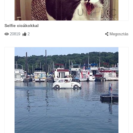
Selfie cicákokkal
20819
2
Megosztás