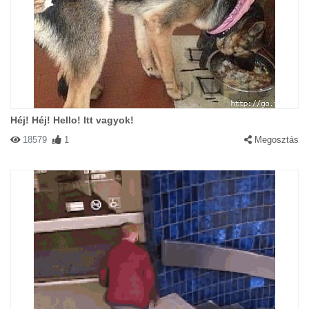
Héj! Héj! Hello! Itt vagyok!
18579
1
Megosztás