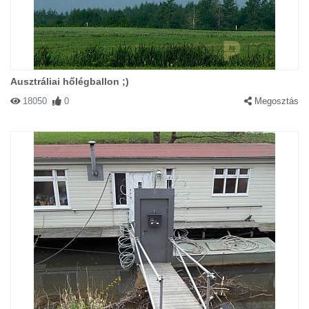
Ausztráliai hőlégballon ;)
18050
0
Megosztás