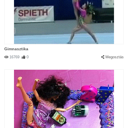
Gimnasztika
16769
0
Megosztás