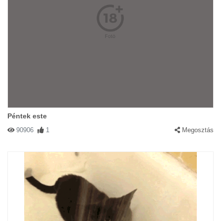
Péntek este
90906
1
Megosztás