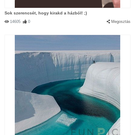
Sok szerencsét, hogy kirakd a házból! ;)
14605
0
Megosztás