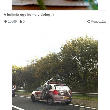
A bulímia egy komoly dolog ;)
15069
0
Megosztás