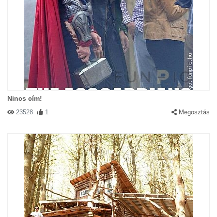
Nincs cím!
23528
1
Megosztás