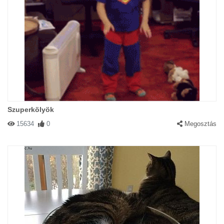
Szuperkölyök
15634
0
Megosztás