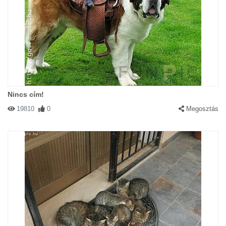
Nincs cím!
19810
0
Megosztás