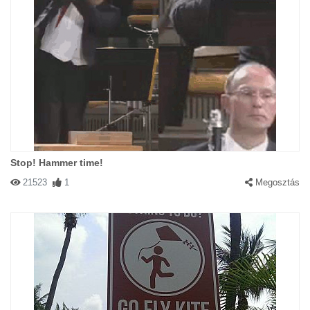
Stop! Hammer time!
21523
1
Megosztás