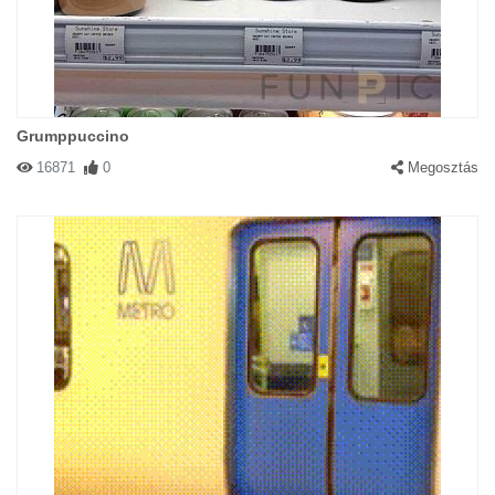
Grumppuccino
16871
0
Megosztás