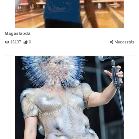
Magaslabda
16137
0
Megosztás