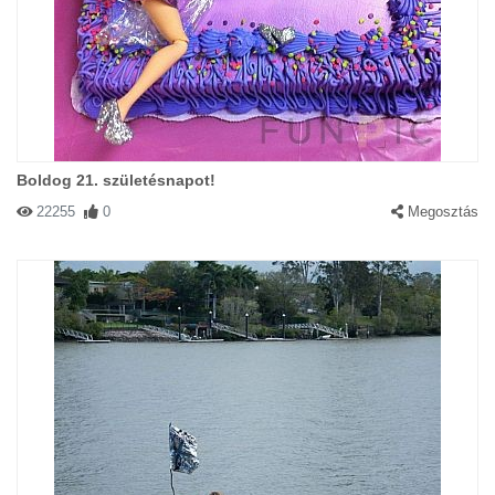
Boldog 21. születésnapot!
22255
0
Megosztás