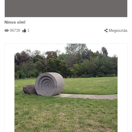
Nincs cím!
99739
1
Megosztás