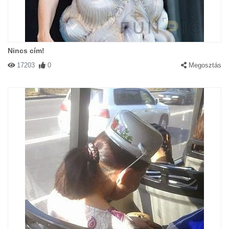
Nincs cím!
17203
0
Megosztás