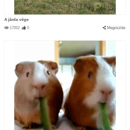
A járda vége
17052
0
Megosztás