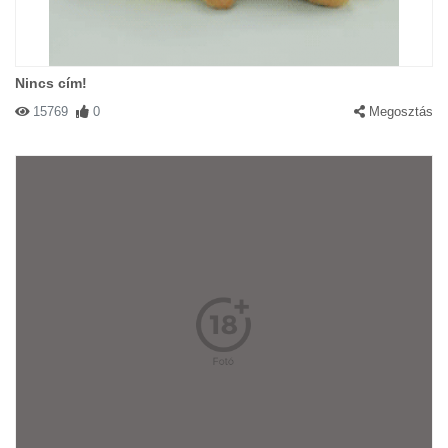
Nincs cím!
15769
0
Megosztás