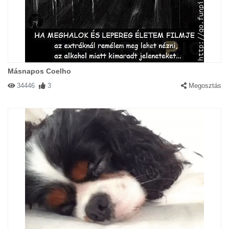
Másnapos Coelho
34446
3
Megosztás