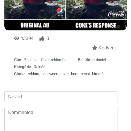
43394
0
Kedvenc
Cím:
Pepsi vs. Coke reklámharc
Beküldte:
daniel
Kategória:
Reklám
Címke:
reklám
,
halloween
,
coke
,
harc
,
pepsi
,
hirdetés