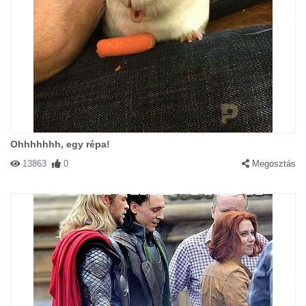
Ohhhhhhh, egy répa!
13863
0
Megosztás