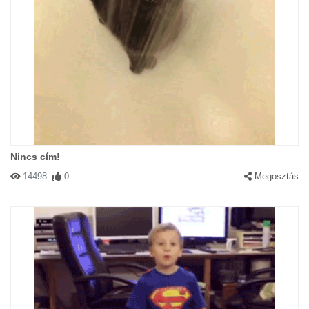
Nincs cím!
14498
0
Megosztás