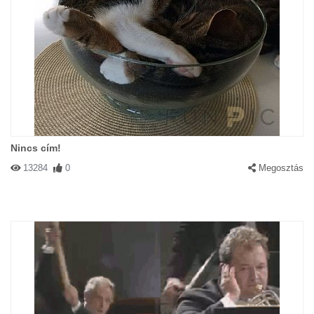
Nincs cím!
13284
0
Megosztás