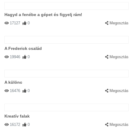
Hagyd a fenébe a gépet és figyelj rám!
17127
0
Megosztás
A Frederick család
19946
0
Megosztás
A különc
16476
0
Megosztás
Kreatív falak
16172
0
Megosztás