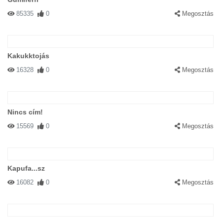
85335
0
Megosztás
Kakukktojás
16328
0
Megosztás
Nincs cím!
15569
0
Megosztás
Kapufa...sz
16082
0
Megosztás