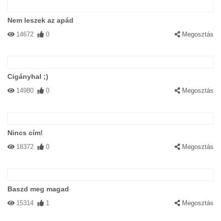
Nem leszek az apád
14672
0
Megosztás
Cigányhal ;)
14980
0
Megosztás
Nincs cím!
18372
0
Megosztás
Baszd meg magad
15314
1
Megosztás