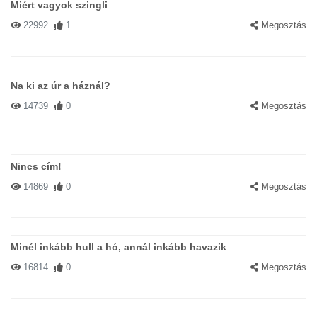
Miért vagyok szingli
22992
1
Megosztás
Na ki az úr a háznál?
14739
0
Megosztás
Nincs cím!
14869
0
Megosztás
Minél inkább hull a hó, annál inkább havazik
16814
0
Megosztás