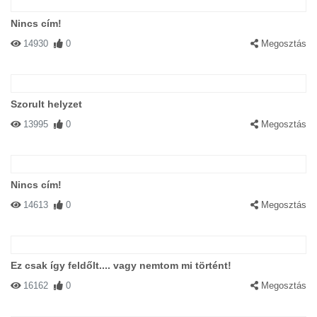
Nincs cím!
14930
0
Megosztás
Szorult helyzet
13995
0
Megosztás
Nincs cím!
14613
0
Megosztás
Ez csak így feldőlt.... vagy nemtom mi történt!
16162
0
Megosztás