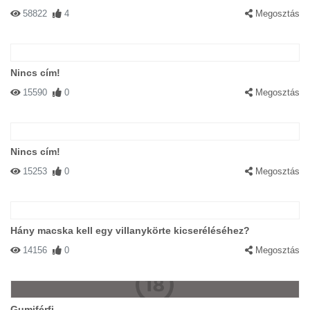
58822
4
Megosztás
Nincs cím!
15590
0
Megosztás
Nincs cím!
15253
0
Megosztás
Hány macska kell egy villanykörte kicseréléséhez?
14156
0
Megosztás
Gumiférfi