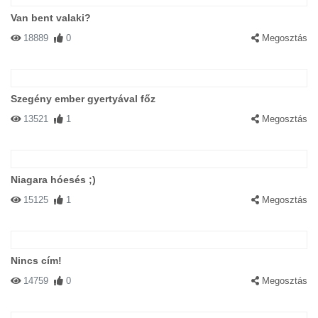
Van bent valaki?
18889
0
Megosztás
Szegény ember gyertyával főz
13521
1
Megosztás
Niagara hóesés ;)
15125
1
Megosztás
Nincs cím!
14759
0
Megosztás