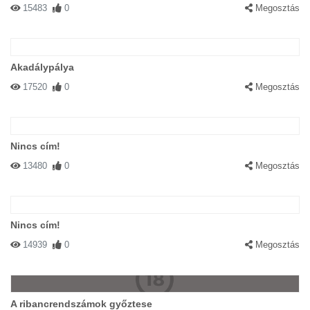
15483
0
Megosztás
Akadálypálya
17520
0
Megosztás
Nincs cím!
13480
0
Megosztás
Nincs cím!
14939
0
Megosztás
A ribancrendszámok győztese