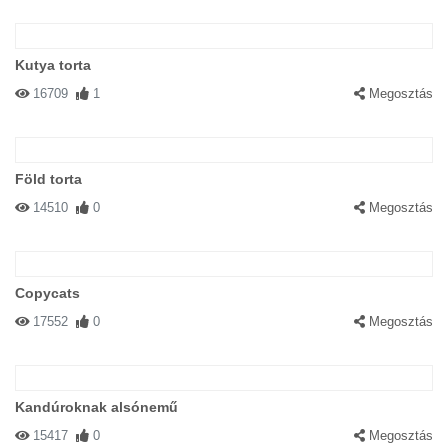
Kutya torta
16709
1
Megosztás
Föld torta
14510
0
Megosztás
Copycats
17552
0
Megosztás
Kandúroknak alsónemű
15417
0
Megosztás