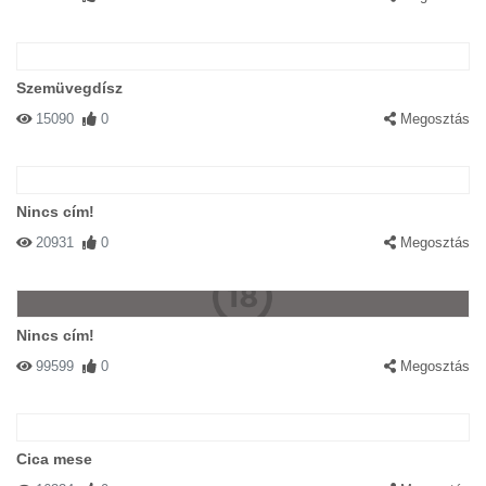
Szemüvegdísz
15090
0
Megosztás
Nincs cím!
20931
0
Megosztás
Nincs cím!
99599
0
Megosztás
Cica mese