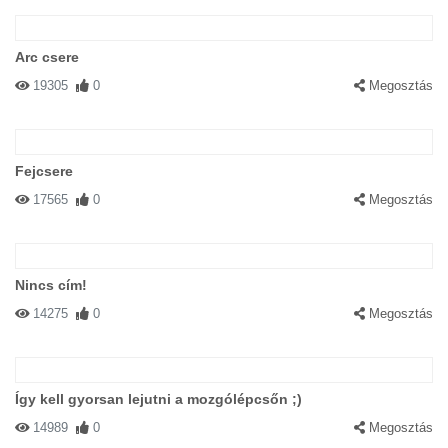
Arc csere
19305
0
Megosztás
Fejcsere
17565
0
Megosztás
Nincs cím!
14275
0
Megosztás
Így kell gyorsan lejutni a mozgólépcsőn ;)
14989
0
Megosztás