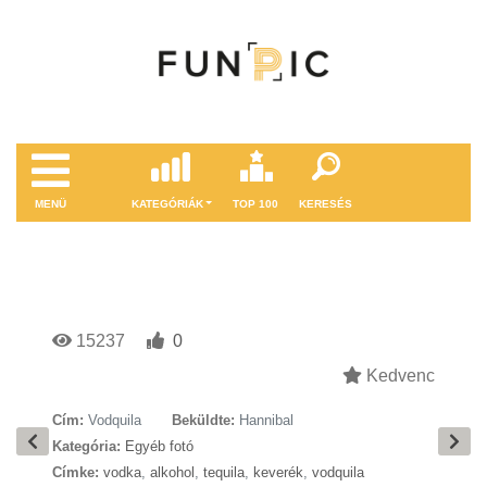
MENÜ
KATEGÓRIÁK
TOP 100
KERESÉS
15237
0
Kedvenc
Cím:
Vodquila
Beküldte:
Hannibal
Kategória:
Egyéb fotó
Címke:
vodka
,
alkohol
,
tequila
,
keverék
,
vodquila