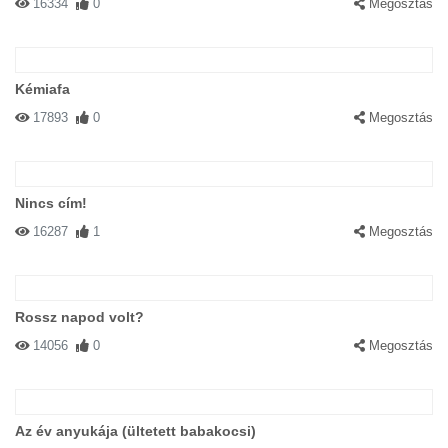
16334
0
Megosztás
Kémiafa
17893
0
Megosztás
Nincs cím!
16287
1
Megosztás
Rossz napod volt?
14056
0
Megosztás
Az év anyukája (ültetett babakocsi)