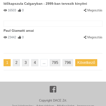
Időkapszula Calgaryban - 2999-ban tervezik kinyitni
16503
0
Megosztás
Paul Giamatti arcai
23442
0
Megosztás
1
2
3
4
...
795
796
Következő
Copyright DACE Zrt.