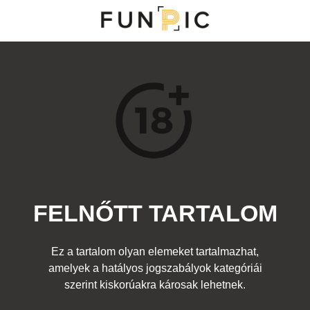
NY
S
TOP 100
FRISS KOMMENTEK
KERESÉS
FELNŐTT TARTALOM
Kedvenc
ória:
Felnőtt
Címke:
mell
,
cici
,
csoki
,
csöcs
,
fagyi
,
tejszínhab
Ez a tartalom olyan elemeket tartalmazhat,
amelyek a hatályos jogszabályok kategóriái
szerint kiskorúakra károsak lehetnek.