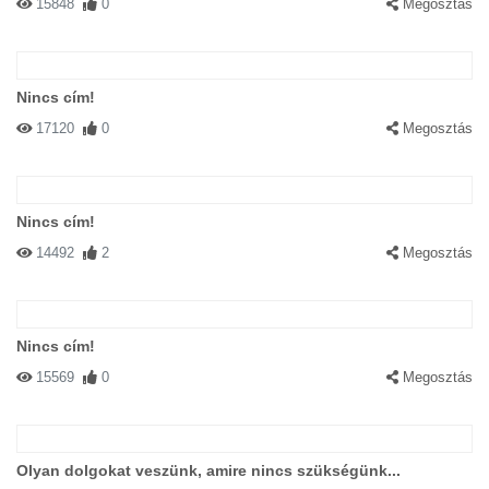
15848
0
Megosztás
Nincs cím!
17120
0
Megosztás
Nincs cím!
14492
2
Megosztás
Nincs cím!
15569
0
Megosztás
Olyan dolgokat veszünk, amire nincs szükségünk...