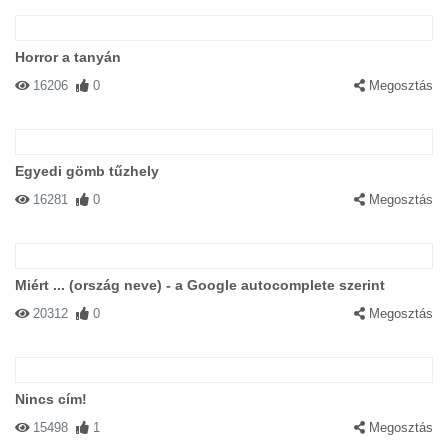
Horror a tanyán
16206
0
Megosztás
Egyedi gömb tűzhely
16281
0
Megosztás
Miért ... (ország neve) - a Google autocomplete szerint
20312
0
Megosztás
Nincs cím!
15498
1
Megosztás