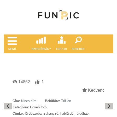
MENÜ
KATEGÓRIÁK
TOP 100
KERESÉS
14862
1
Kedvenc
Cím:
Nincs cím!
Beküldte:
Trillian
Kategória:
Egyéb fotó
Címke:
fürdőszoba
,
zuhanyzó
,
habfürdő
,
fürdőhab