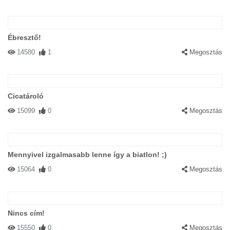
Ébresztő!
14580
1
Megosztás
Cicatároló
15099
0
Megosztás
Mennyivel izgalmasabb lenne így a biatlon! ;)
15064
0
Megosztás
Nincs cím!
15550
0
Megosztás