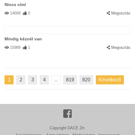
Nincs cím!
14668
0
Megosztás
Mindig kéznél van
15989
1
Megosztás
1
2
3
4
...
819
820
Következő
Copyright DACE Zrt.