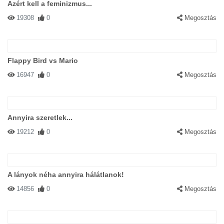
Azért kell a feminizmus...
19308
0
Megosztás
Flappy Bird vs Mario
16947
0
Megosztás
Annyira szeretlek...
19212
0
Megosztás
A lányok néha annyira hálátlanok!
14856
0
Megosztás