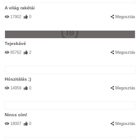
A világ rakétái
17902
0
Megosztás
Tejeskávé
85762
2
Megosztás
Hószitálás ;)
14959
0
Megosztás
Nincs cím!
18007
0
Megosztás