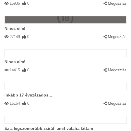
15935
0
Megosztás
Nincs cím!
27149
0
Megosztás
Nincs cím!
14415
0
Megosztás
Inkább 17 évszázados...
16164
0
Megosztás
Ez a legszomorúbb zsiráf, amit valaha láttam