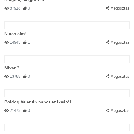
87918
0
Megosztás
Nincs cím!
14943
1
Megosztás
Mivan?
13788
0
Megosztás
Boldog Valentin napot az Ikeától
21473
0
Megosztás