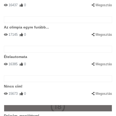
16437
0
Megosztás
Az olimpia egyre furább...
17145
0
Megosztás
Ételautomata
16385
0
Megosztás
Nincs cím!
15673
0
Megosztás
Drágám, megjöttem!