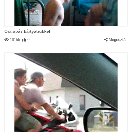
Óralopás kártyatrükkel
16155
0
Megosztás