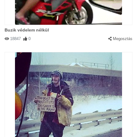
Buzik védelem nélkül
18847
0
Megosztás