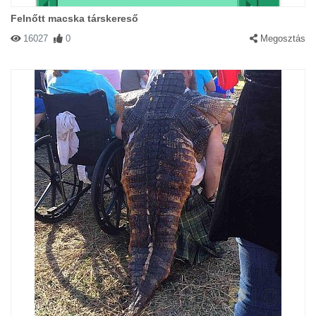
Felnőtt macska társkereső
16027
0
Megosztás