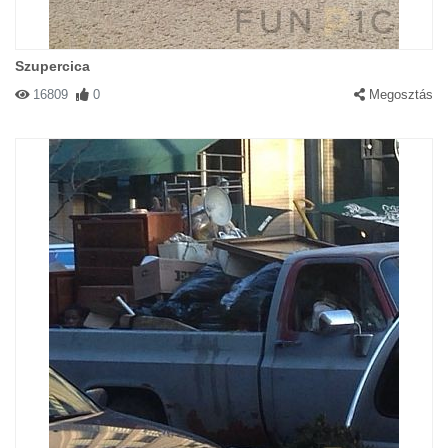
Szupercica
16809
0
Megosztás