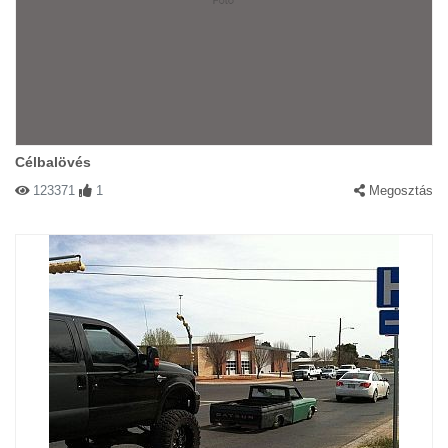
Célbalövés
123371
1
Megosztás