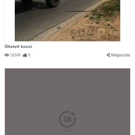
Ültetett kocsi
16249
0
Megosztás