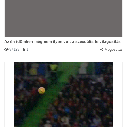
Az én időmben még nem ilyen volt a szexuális felvilágosítás
97123
1
Megosztás