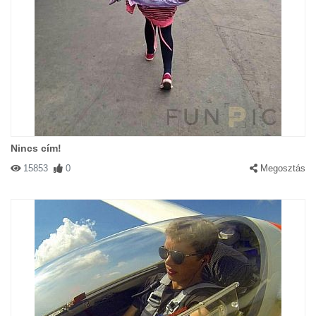
Nincs cím!
15853
0
Megosztás