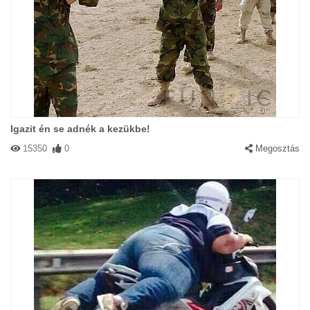
Igazit én se adnék a kezükbe!
15350
0
Megosztás