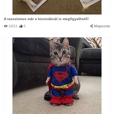
A rasszizmus már a kiscicáknál is megfigyelhető!
14211
0
Megosztás