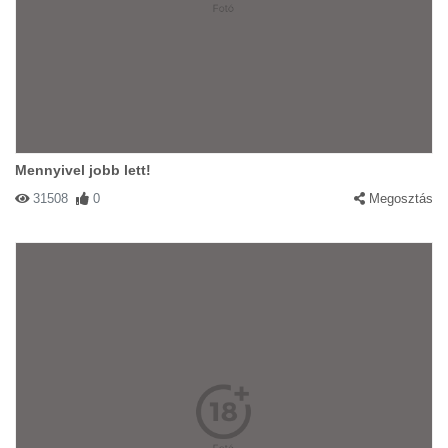
Mennyivel jobb lett!
31508
0
Megosztás