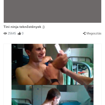
Tini ninja teknőstények ;)
25645
0
Megosztás