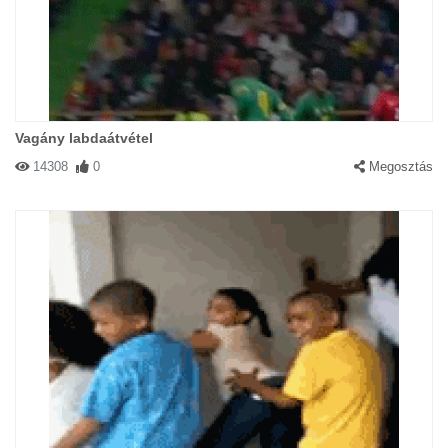
Vagány labdaátvétel
14308
0
Megosztás