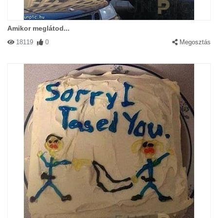
Amikor meglátod...
18119
0
Megosztás