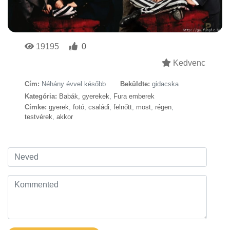
19195
0
Kedvenc
Cím:
Néhány évvel később
Beküldte:
gidacska
Kategória:
Babák, gyerekek
,
Fura emberek
Címke:
gyerek
,
fotó
,
családi
,
felnőtt
,
most
,
régen
,
testvérek
,
akkor