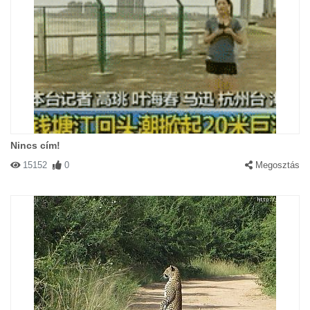
Nincs cím!
15152
0
Megosztás