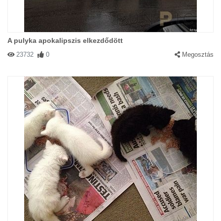
A pulyka apokalipszis elkezdődött
23732
0
Megosztás