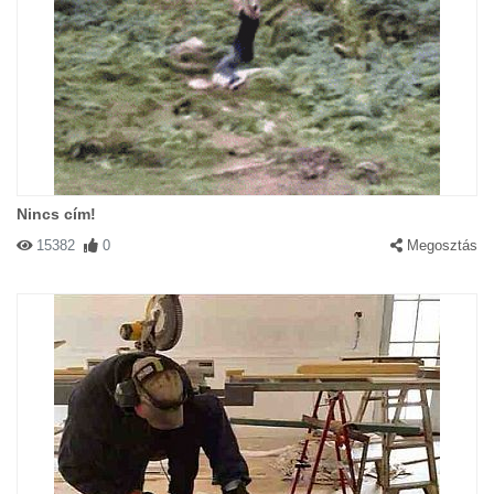
Nincs cím!
15382
0
Megosztás