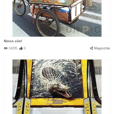
Nincs cím!
14205
0
Megosztás