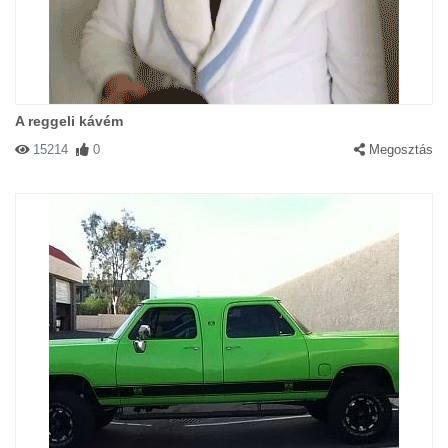
A reggeli kávém
15214
0
Megosztás