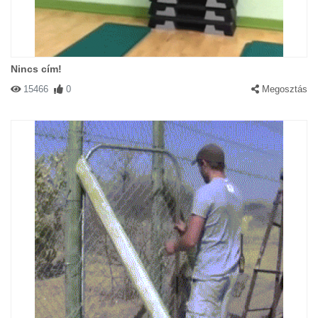
Nincs cím!
15466
0
Megosztás