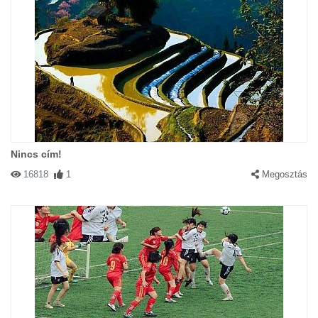
Nincs cím!
16818
1
Megosztás