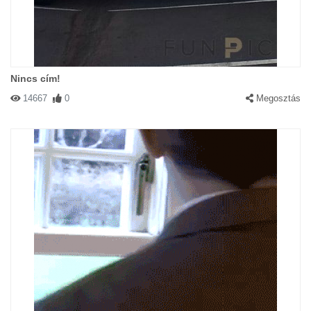
Nincs cím!
14667
0
Megosztás