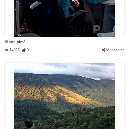
Nincs cím!
14926
0
Megosztás