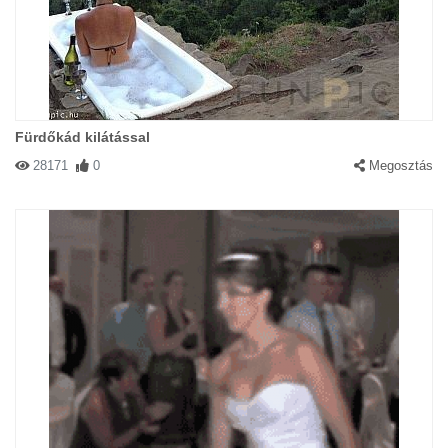
Fürdőkád kilátással
28171
0
Megosztás