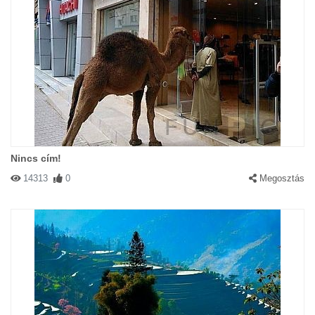
Nincs cím!
14313
0
Megosztás