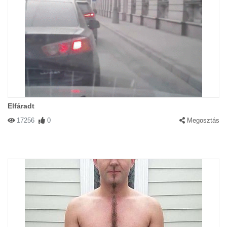
Elfáradt
17256
0
Megosztás