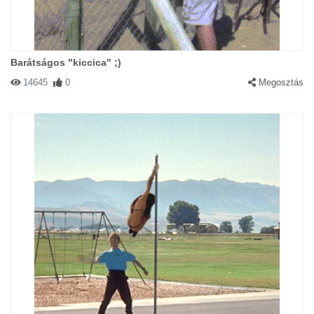
Barátságos "kiccica" ;)
14645
0
Megosztás