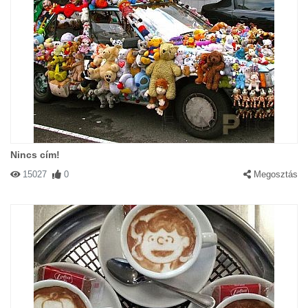
Nincs cím!
15027
0
Megosztás