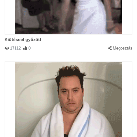
Kiütéssel győzött
17112
0
Megosztás