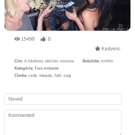
15499
0
Kedvenc
Cím:
A tökéletes időzítés mestere
Beküldte:
kmfdm
Kategória:
Fura emberek
Címke:
csók
,
hányás
,
fotó
,
csaj