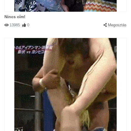
Nincs cím!
13985
0
Megosztás