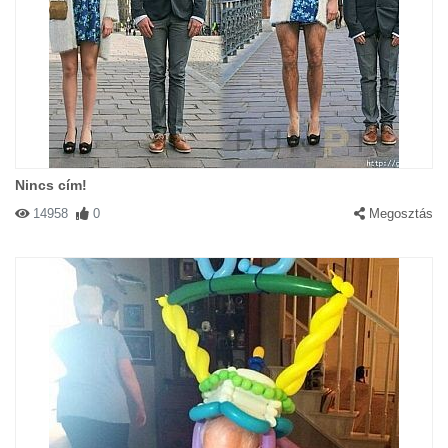
Nincs cím!
14958
0
Megosztás