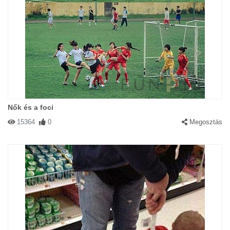
Nők és a foci
15364
0
Megosztás