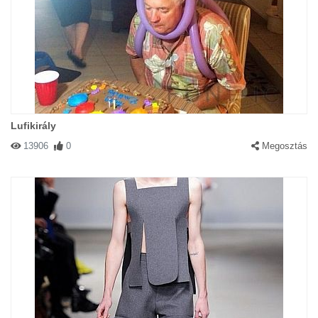
Lufikirály
13906
0
Megosztás