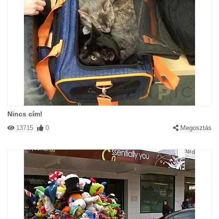
Nincs cím!
13715
0
Megosztás