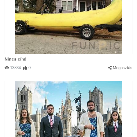
Nincs cím!
13834
0
Megosztás