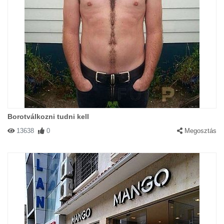
Borotválkozni tudni kell
13638
0
Megosztás