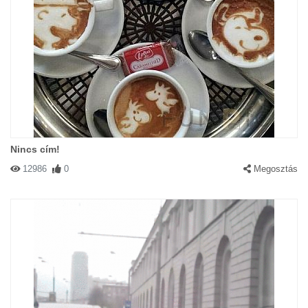
Nincs cím!
12986
0
Megosztás