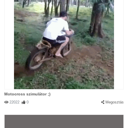
Motocross szimulátor ;)
22022
0
Megosztás