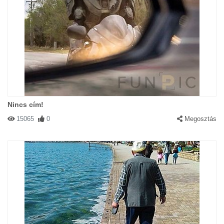
Nincs cím!
15065
0
Megosztás