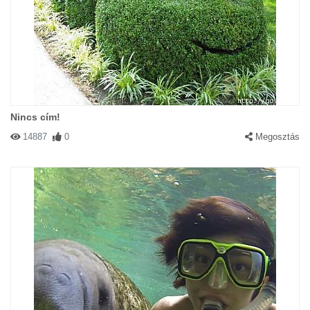
Nincs cím!
14887
0
Megosztás