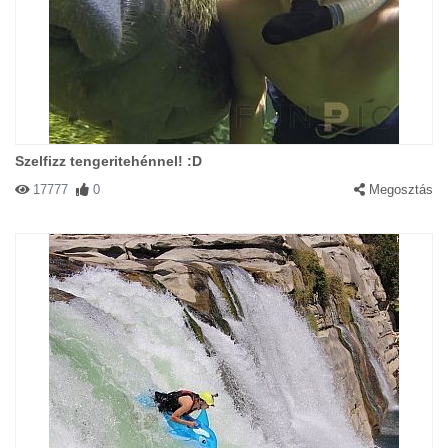
Szelfizz tengeritehénnel! :D
17777
0
Megosztás