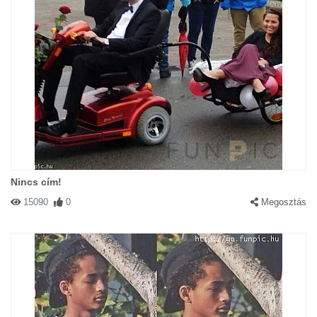
Nincs cím!
15090
0
Megosztás