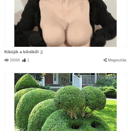
Kibújik a bőréből ;)
26066
1
Megosztás