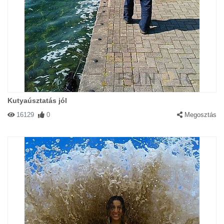
Kutyaúsztatás jól
16129
0
Megosztás