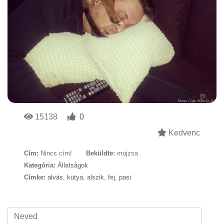
15138
0
Kedvenc
Cím:
Nincs cím!
Beküldte:
mojzsa
Kategória:
Állatságok
Címke:
alvás
,
kutya
,
alszik
,
fej
,
pasi