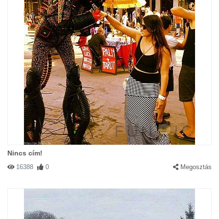
Nincs cím!
16388
0
Megosztás