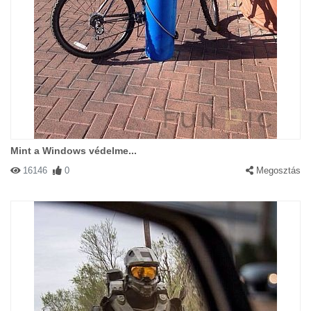
Mint a Windows védelme...
16146
0
Megosztás