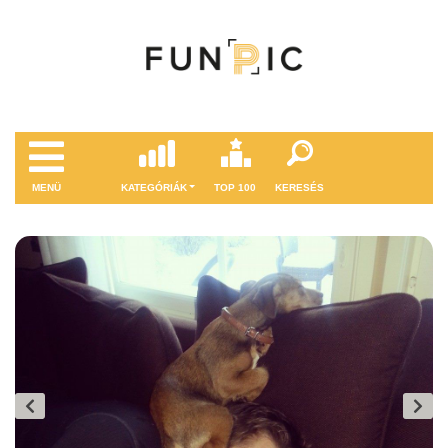
MENÜ
KATEGÓRIÁK
TOP 100
KERESÉS