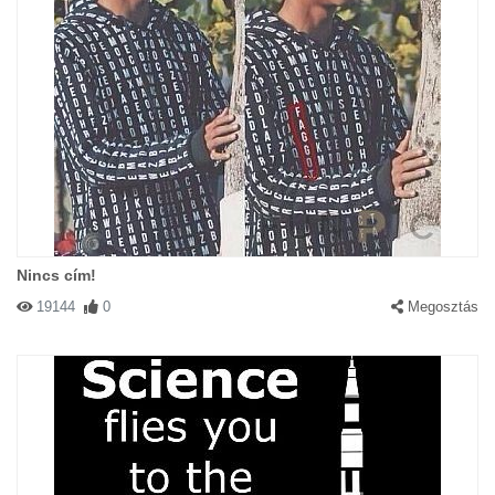
Nincs cím!
19144
0
Megosztás