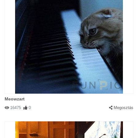
Meowzart
16475
0
Megosztás