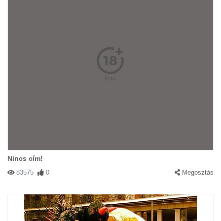
Nincs cím!
83575
0
Megosztás