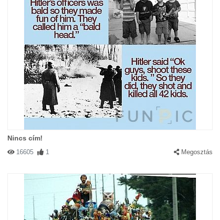
Nincs cím!
16605
1
Megosztás