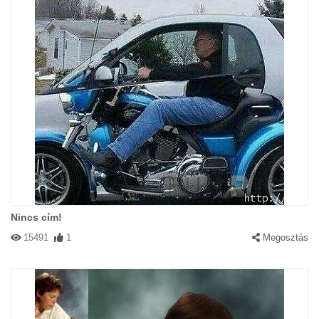
Nincs cím!
15491
1
Megosztás