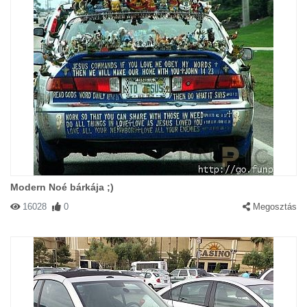
Modern Noé bárkája ;)
16028
0
Megosztás