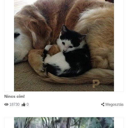
Nincs cím!
18730
0
Megosztás