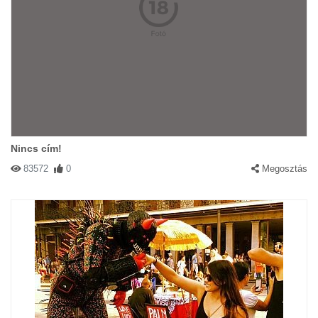
Nincs cím!
83572
0
Megosztás