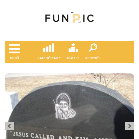
MENÜ
KATEGÓRIÁK
TOP 100
KERESÉS