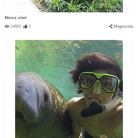
Nincs cím!
14883
0
Megosztás