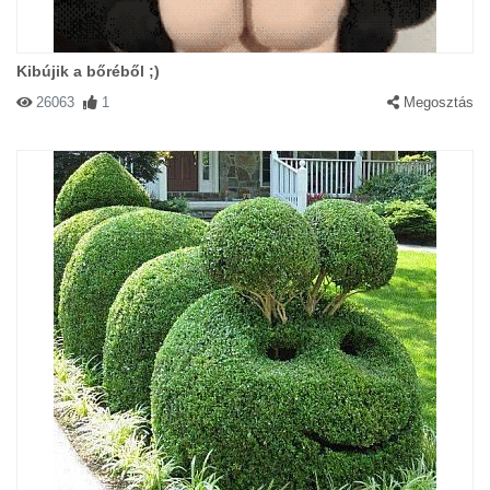
Kibújik a bőréből ;)
26063
1
Megosztás