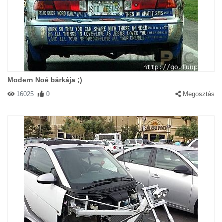
Modern Noé bárkája ;)
16025
0
Megosztás