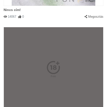
Nincs cím!
14067
0
Megosztás