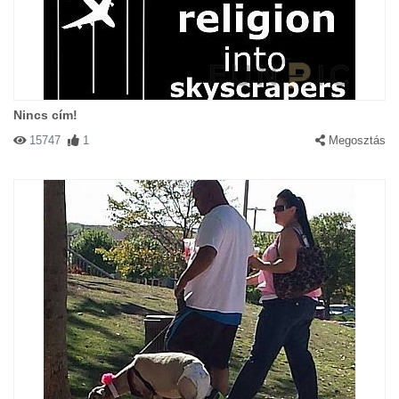
Nincs cím!
15747
1
Megosztás