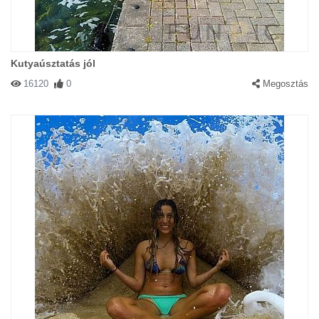
Kutyaúsztatás jól
16120
0
Megosztás