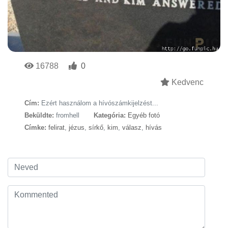
16788
0
Kedvenc
Cím:
Ezért használom a hívószámkijelzést...
Beküldte:
fromhell
Kategória:
Egyéb fotó
Címke:
felirat
,
jézus
,
sírkő
,
kim
,
válasz
,
hívás