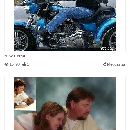
Nincs cím!
15490
1
Megosztás