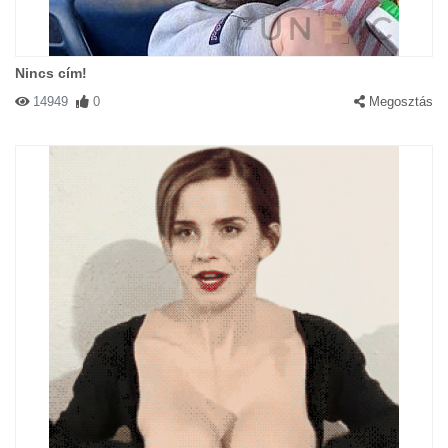
Nincs cím!
14949
0
Megosztás