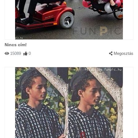
Nincs cím!
15089
0
Megosztás