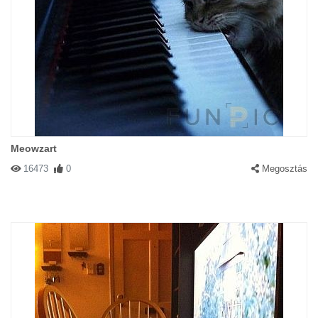
Meowzart
16473
0
Megosztás