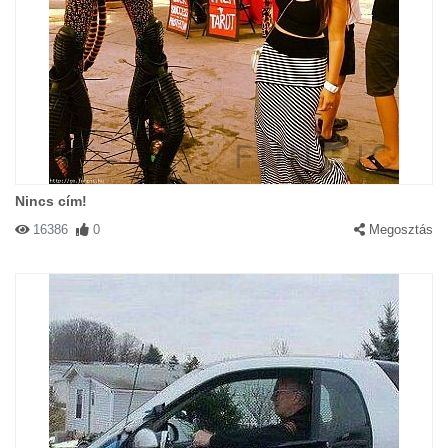
Nincs cím!
16386
0
Megosztás