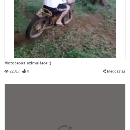
Motocross szimulátor ;)
22017
0
Megosztás