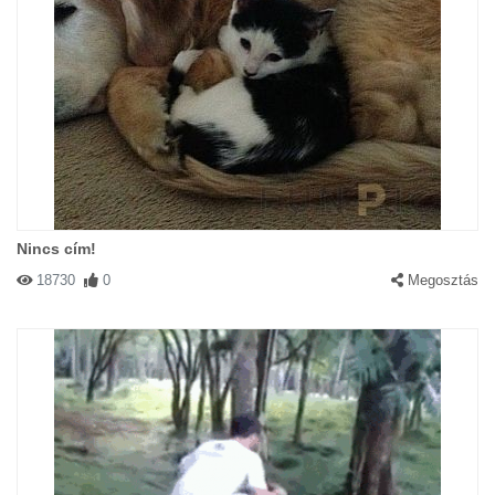
Nincs cím!
18730
0
Megosztás