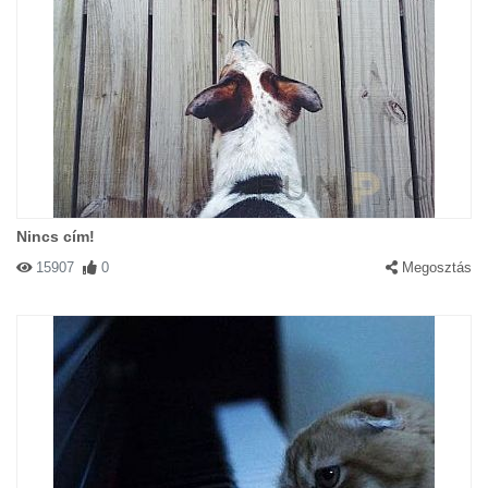
Nincs cím!
15907
0
Megosztás