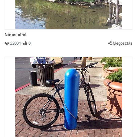
Nincs cím!
22004
0
Megosztás