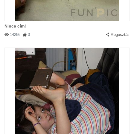
Nincs cím!
14286
0
Megosztás