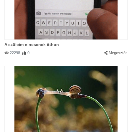
A szüleim nincsenek itthon
22298
0
Megosztás