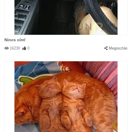
Nincs cím!
16230
0
Megosztás