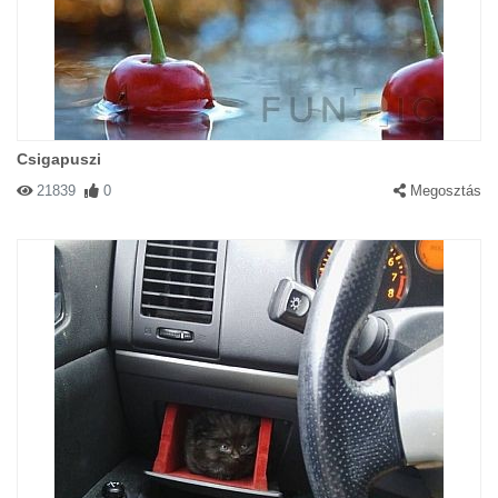
Csigapuszi
21839
0
Megosztás