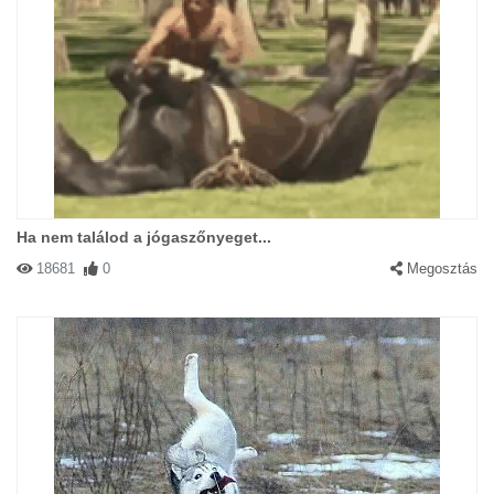
Ha nem találod a jógaszőnyeget...
18681
0
Megosztás