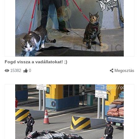
Fogd vissza a vadállatokat! ;)
15382
0
Megosztás