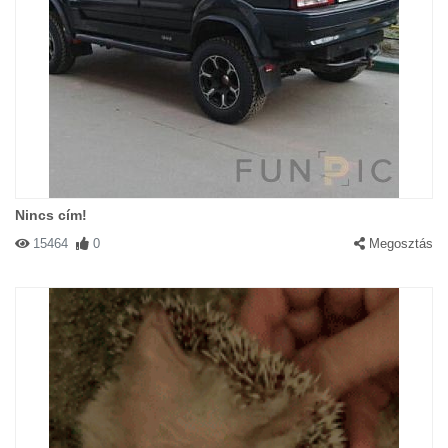
Nincs cím!
15464
0
Megosztás