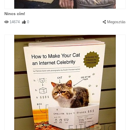
Nincs cím!
14674
0
Megosztás