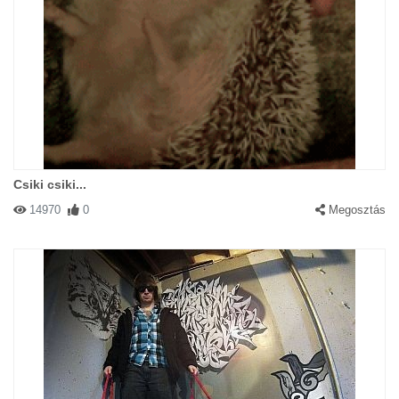
Csiki csiki...
14970
0
Megosztás