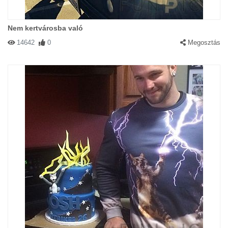
Nem kertvárosba való
14642
0
Megosztás