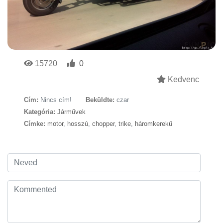
15720
0
Kedvenc
Cím:
Nincs cím!
Beküldte:
czar
Kategória:
Járművek
Címke:
motor
,
hosszú
,
chopper
,
trike
,
háromkerekű