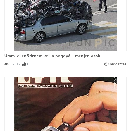
Uram, ellenőriznem kell a poggyá... menjen csak!
15106
0
Megosztás