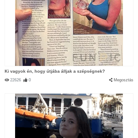
Ki vagyok én, hogy útjába álljak a szépségnek?
22626
0
Megosztás