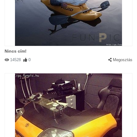
Nincs cím!
14528
0
Megosztás