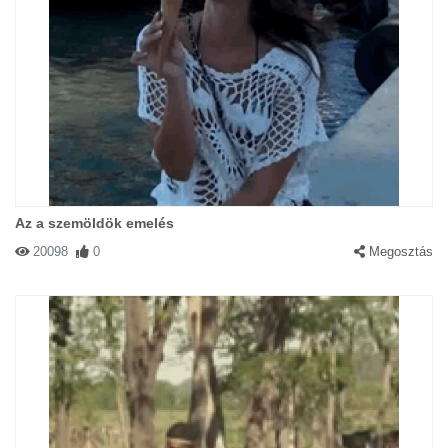
Az a szemöldök emelés
20098
0
Megosztás