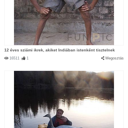
12 éves sziámi ikrek, akiket Indiában istenként tisztelnek
16511
1
Megosztás