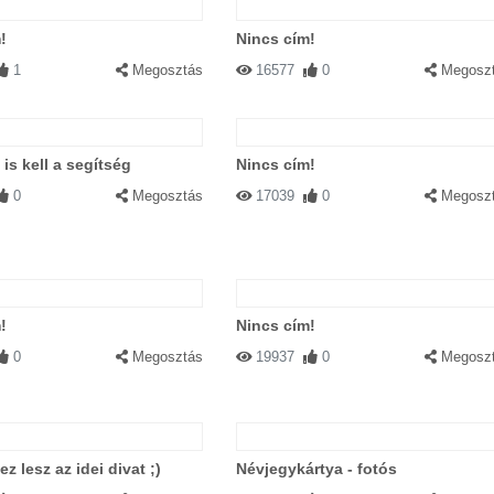
!
Nincs cím!
1
Megosztás
16577
0
Megosz
 is kell a segítség
Nincs cím!
0
Megosztás
17039
0
Megosz
!
Nincs cím!
0
Megosztás
19937
0
Megosz
z lesz az idei divat ;)
Névjegykártya - fotós