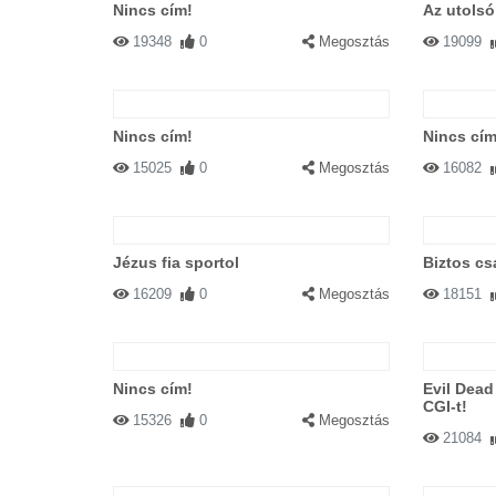
Nincs cím!
Az utolsó
19348
0
Megosztás
19099
Nincs cím!
Nincs cím
15025
0
Megosztás
16082
Jézus fia sportol
Biztos csa
16209
0
Megosztás
18151
Nincs cím!
Evil Dead
CGI-t!
15326
0
Megosztás
21084