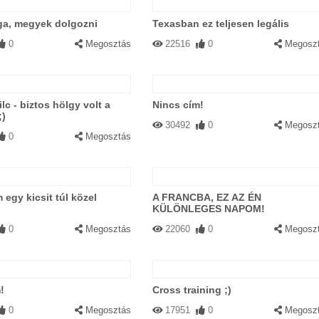
ga, megyek dolgozni
Texasban ez teljesen legális
0
Megosztás
22516
0
Megosz
lc - biztos hölgy volt a
Nincs cím!
;)
30492
0
Megosz
0
Megosztás
 egy kicsit túl közel
A FRANCBA, EZ AZ ÉN
KÜLÖNLEGES NAPOM!
0
Megosztás
22060
0
Megosz
!
Cross training ;)
0
Megosztás
17951
0
Megosz