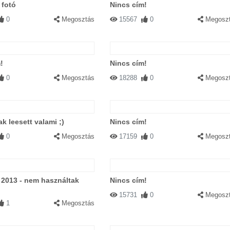
 fotó
Nincs cím!
0
Megosztás
15567
0
Megosz
!
Nincs cím!
0
Megosztás
18288
0
Megosz
k leesett valami ;)
Nincs cím!
0
Megosztás
17159
0
Megosz
 2013 - nem használtak
Nincs cím!
15731
0
Megosz
1
Megosztás