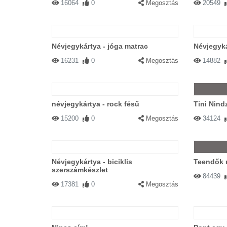
16064
0
Megosztás
20549
Névjegykártya - jóga matrac
Névjegyká
16231
0
Megosztás
14882
névjegykártya - rock fésű
Tini Nin
15200
0
Megosztás
34124
Névjegykártya - biciklis
Teendők 
szerszámkészlet
84439
17381
0
Megosztás