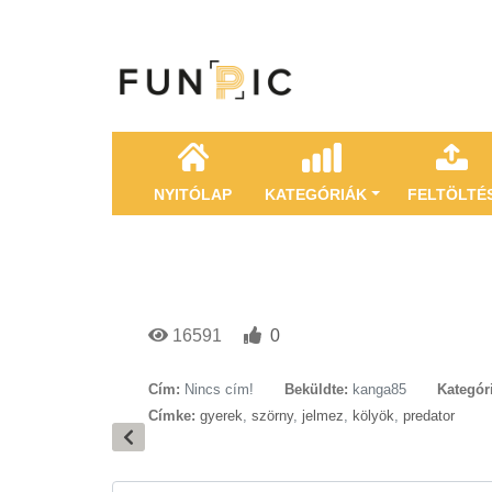
NYITÓLAP
KATEGÓRIÁK
FELTÖLTÉ
16591
0
Cím:
Nincs cím!
Beküldte:
kanga85
Kategór
Címke:
gyerek
,
szörny
,
jelmez
,
kölyök
,
predator