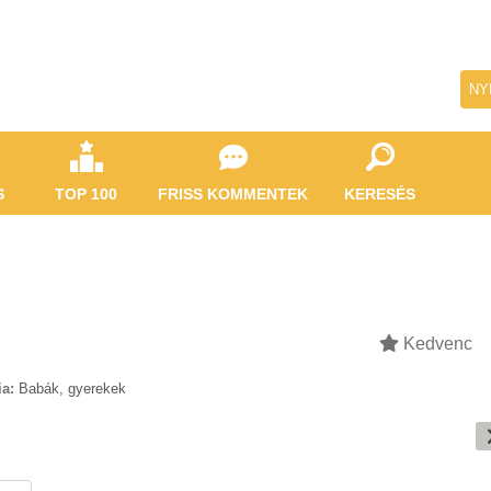
NY
S
TOP 100
FRISS KOMMENTEK
KERESÉS
Kedvenc
ia:
Babák, gyerekek