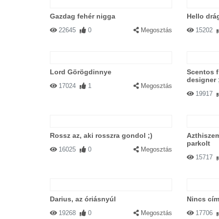
Gazdag fehér nigga
Hello drá
22645
0
Megosztás
15202
Lord Görögdinnye
Scentos fi
designer 
17024
1
Megosztás
19917
Rossz az, aki rosszra gondol ;)
Azthiszem
parkolt
16025
0
Megosztás
15717
Darius, az óriásnyúl
Nincs cím
19268
0
Megosztás
17706