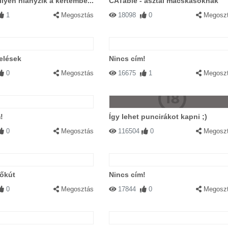
ilyen hiányzik a kertembe...
CATable - asztal macskásoknak
1
Megosztás
18098
0
Megosz
elések
Nincs cím!
0
Megosztás
16675
1
Megosz
!
Így lehet puncirákot kapni ;)
0
Megosztás
116504
0
Megosz
kőkút
Nincs cím!
0
Megosztás
17844
0
Megosz