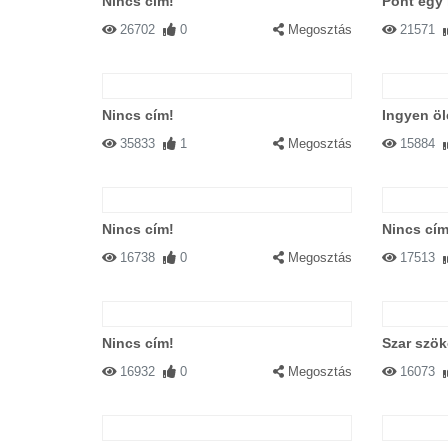
Nincs cím!
Pont egy 
26702
0
Megosztás
21571
Nincs cím!
Ingyen öl
35833
1
Megosztás
15884
Nincs cím!
Nincs cím
16738
0
Megosztás
17513
Nincs cím!
Szar szö
16932
0
Megosztás
16073