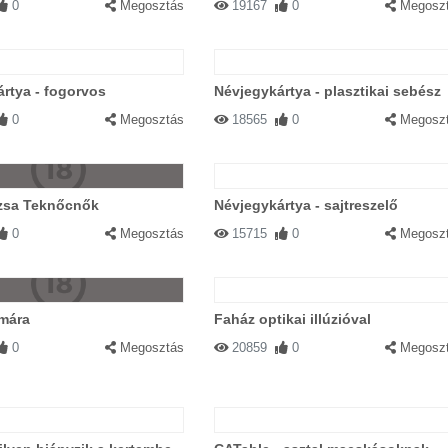
0
Megosztás
19167
0
Megosz
rtya - fogorvos
Névjegykártya - plasztikai sebész
0
Megosztás
18565
0
Megosz
dzsa Teknőcnők
Névjegykártya - sajtreszelő
0
Megosztás
15715
0
Megosz
mára
Faház optikai illúzióval
0
Megosztás
20859
0
Megosz