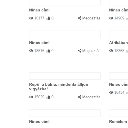
Nincs cím!
Nincs cím
16177
0
Megosztás
14909
Nincs cím!
Afrikában
18516
0
Megosztás
18368
Repül a bálna, mindenki álljon
Nincs cím
vigyázba!
16434
15029
0
Megosztás
Nincs cím!
Remélem e