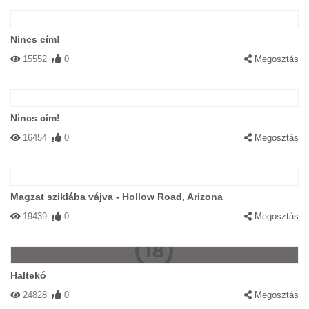
Nincs cím!
15552
0
Megosztás
Nincs cím!
16454
0
Megosztás
Magzat sziklába vájva - Hollow Road, Arizona
19439
0
Megosztás
Haltekó
24828
0
Megosztás