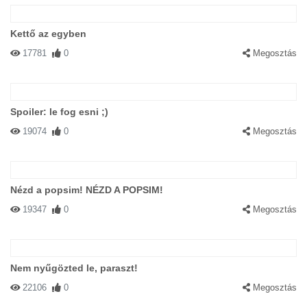
Kettő az egyben
17781
0
Megosztás
Spoiler: le fog esni ;)
19074
0
Megosztás
Nézd a popsim! NÉZD A POPSIM!
19347
0
Megosztás
Nem nyűgözted le, paraszt!
22106
0
Megosztás