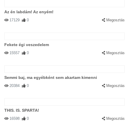
Az én labdám! Az enyém!
17129
0
Megosztás
Fekete égi veszedelem
15557
0
Megosztás
Semmi baj, ma egyébként sem akartam kimenni
20384
0
Megosztás
THIS. IS. SPARTA!
16598
0
Megosztás