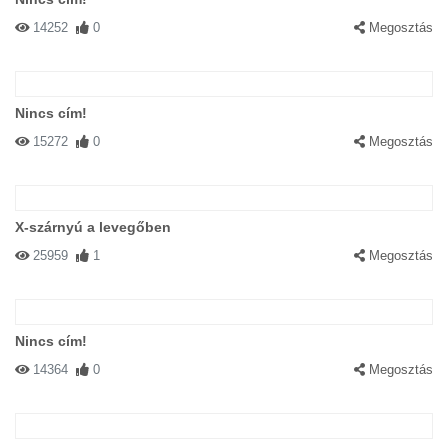
14252
0
Megosztás
Nincs cím!
15272
0
Megosztás
X-szárnyú a levegőben
25959
1
Megosztás
Nincs cím!
14364
0
Megosztás