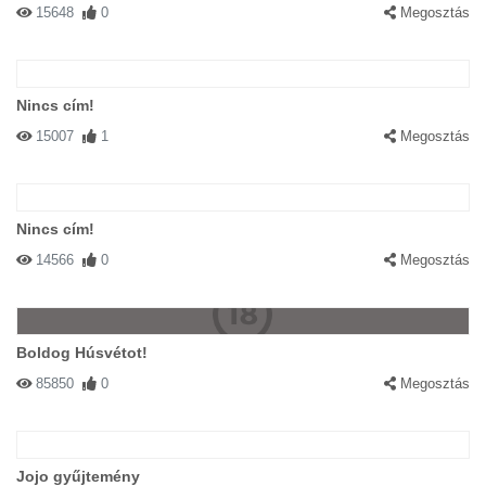
15648
0
Megosztás
Nincs cím!
15007
1
Megosztás
Nincs cím!
14566
0
Megosztás
Boldog Húsvétot!
85850
0
Megosztás
Jojo gyűjtemény