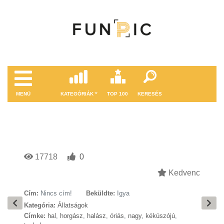
MENÜ
KATEGÓRIÁK
TOP 100
KERESÉS
17718
0
Kedvenc
Cím:
Nincs cím!
Beküldte:
Igya
Kategória:
Állatságok
Címke:
hal
,
horgász
,
halász
,
óriás
,
nagy
,
kékúszójú
,