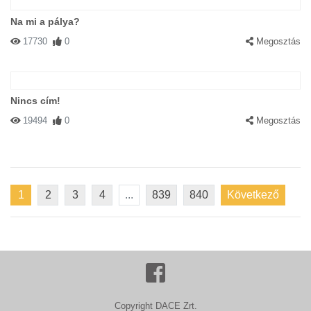
Na mi a pálya?
17730
0
Megosztás
Nincs cím!
19494
0
Megosztás
1
2
3
4
...
839
840
Következő
Copyright DACE Zrt.