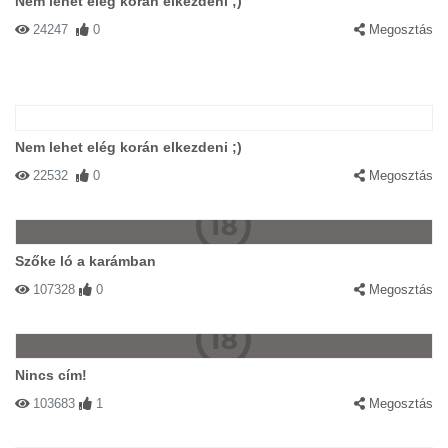
Nem lehet elég korán elkezdeni ;)
24247
0
Megosztás
Nem lehet elég korán elkezdeni ;)
22532
0
Megosztás
Szőke ló a karámban
107328
0
Megosztás
Nincs cím!
103683
1
Megosztás