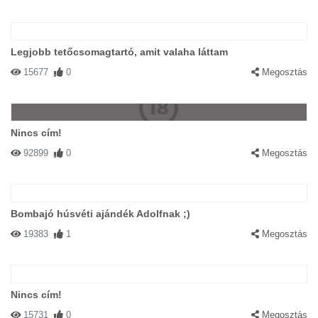
Legjobb tetőcsomagtartó, amit valaha láttam
15677
0
Megosztás
Nincs cím!
92899
0
Megosztás
Bombajó húsvéti ajándék Adolfnak ;)
19383
1
Megosztás
Nincs cím!
15731
0
Megosztás