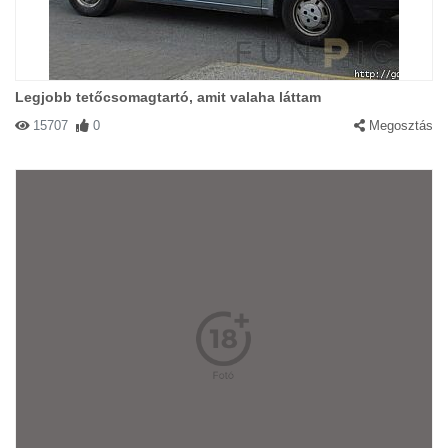
Legjobb tetőcsomagtartó, amit valaha láttam
15707
0
Megosztás