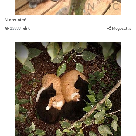
Nincs cím!
13883
0
Megosztás