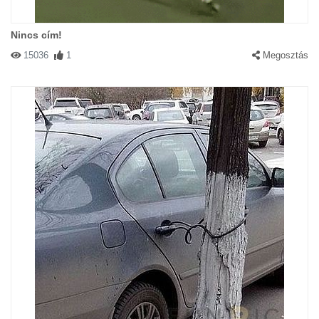
Nincs cím!
15036
1
Megosztás