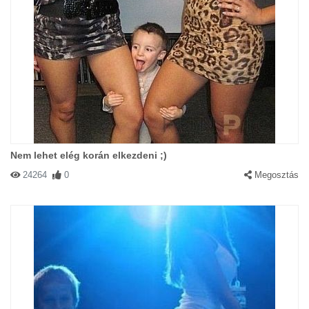
Nem lehet elég korán elkezdeni ;)
24264
0
Megosztás