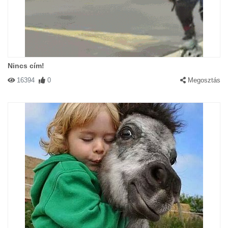
Nincs cím!
16394
0
Megosztás