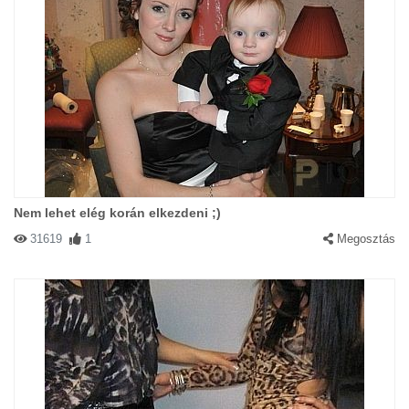
Nem lehet elég korán elkezdeni ;)
31619
1
Megosztás