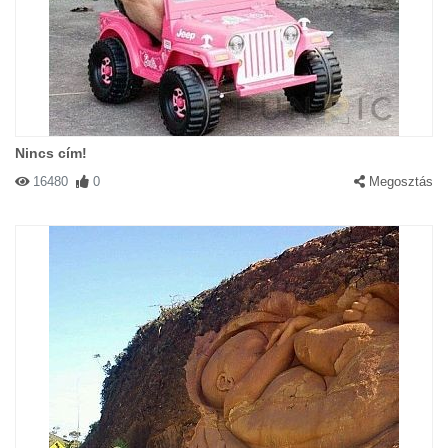
Nincs cím!
16480
0
Megosztás