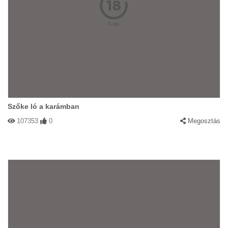
Szőke ló a karámban
107353
0
Megosztás