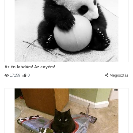
Az én labdám! Az enyém!
17159
0
Megosztás