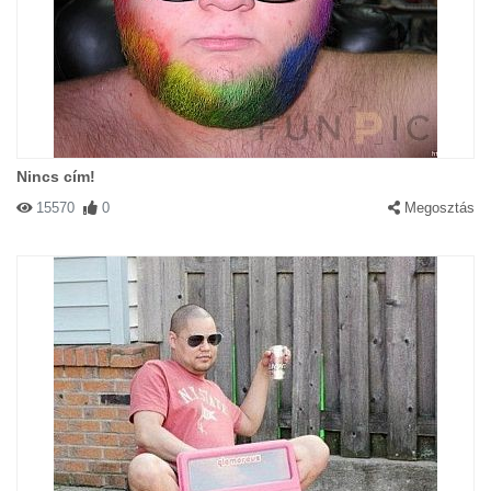
Nincs cím!
15570
0
Megosztás