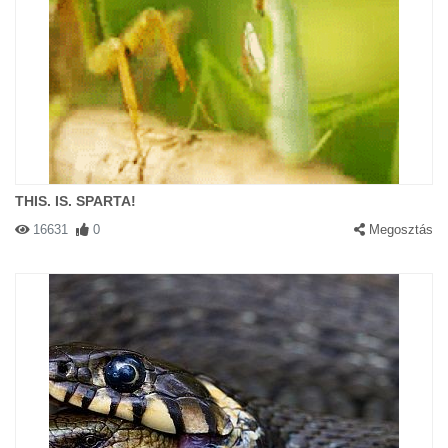
THIS. IS. SPARTA!
16631
0
Megosztás