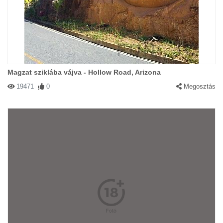
Magzat sziklába vájva - Hollow Road, Arizona
19471
0
Megosztás