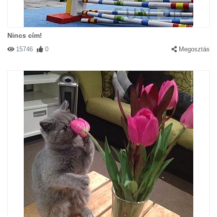
Nincs cím!
15746
0
Megosztás