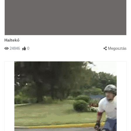
Haltekó
24846
0
Megosztás