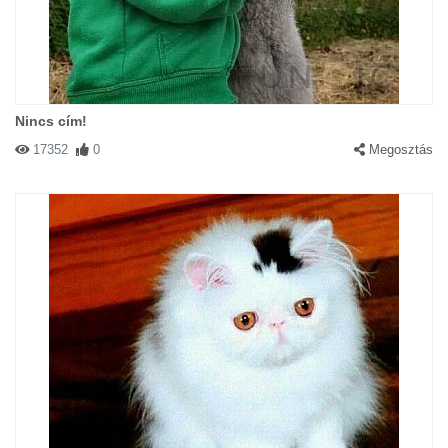
Nincs cím!
17352
0
Megosztás