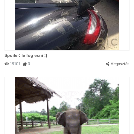
Spoiler: le fog esni ;)
19101
0
Megosztás