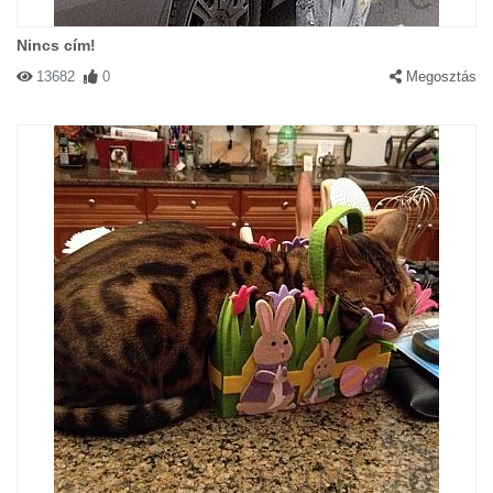
Nincs cím!
13682
0
Megosztás