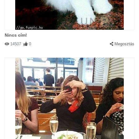
Nincs cím!
14507
0
Megosztás