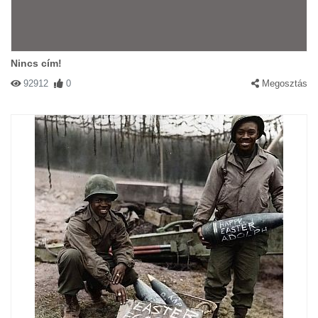
Nincs cím!
92912
0
Megosztás