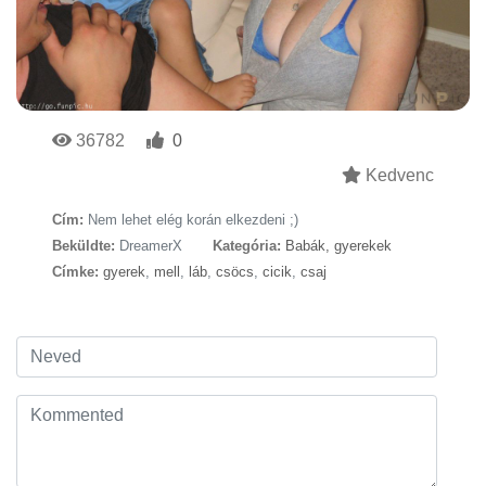
36782
0
Kedvenc
Cím:
Nem lehet elég korán elkezdeni ;)
Beküldte:
DreamerX
Kategória:
Babák, gyerekek
Címke:
gyerek
,
mell
,
láb
,
csöcs
,
cicik
,
csaj