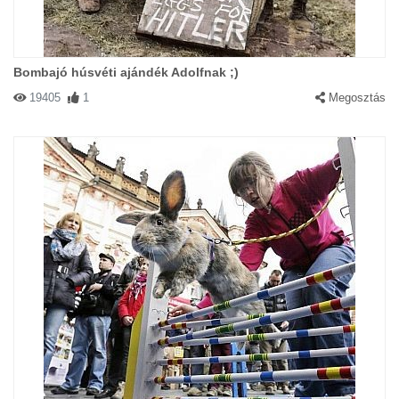
Bombajó húsvéti ajándék Adolfnak ;)
19405
1
Megosztás