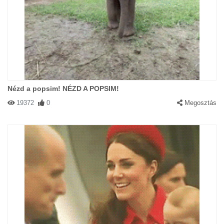
Nézd a popsim! NÉZD A POPSIM!
19372
0
Megosztás