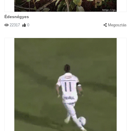
Édesnégyes
22317
0
Megosztás