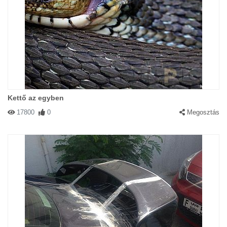
Kettő az egyben
17800
0
Megosztás