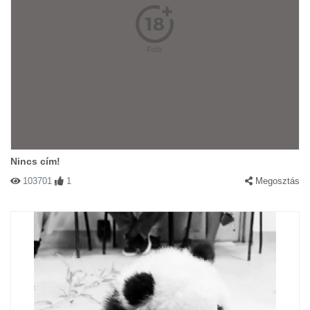
Nincs cím!
103701
1
Megosztás