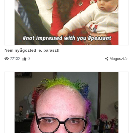
Nem nyűgözted le, paraszt!
22132
0
Megosztás