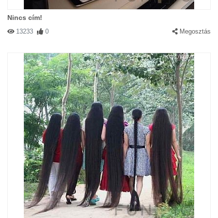
Nincs cím!
13233
0
Megosztás