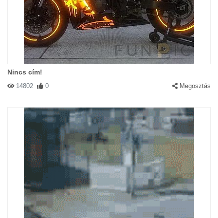
Nincs cím!
14802
0
Megosztás