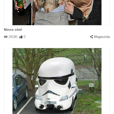
Nincs cím!
18190
0
Megosztás