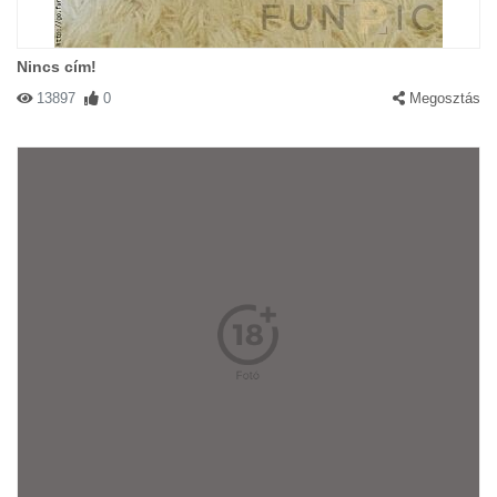
Nincs cím!
13897
0
Megosztás