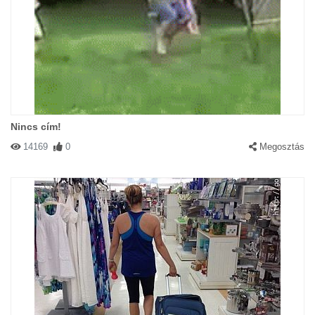
Nincs cím!
14169
0
Megosztás