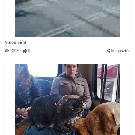
Nincs cím!
13930
0
Megosztás