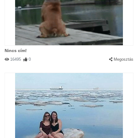
Nincs cím!
16495
0
Megosztás