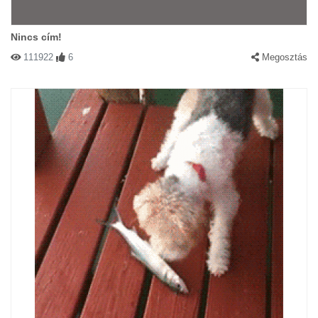
Nincs cím!
111922
6
Megosztás