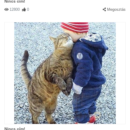
Nincs cím!
12800
0
Megosztás
Nincs cím!