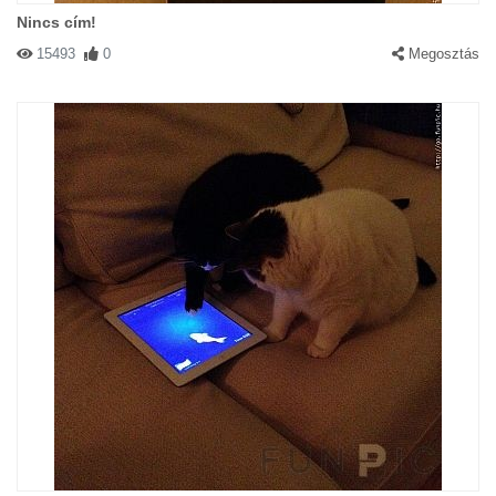
Nincs cím!
15493
0
Megosztás