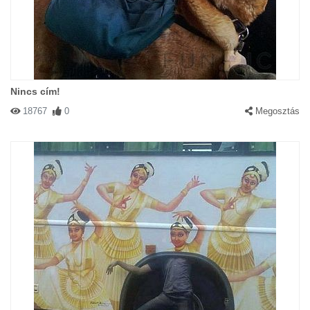
Nincs cím!
18767
0
Megosztás