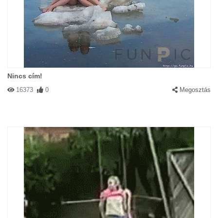
Nincs cím!
16373
0
Megosztás