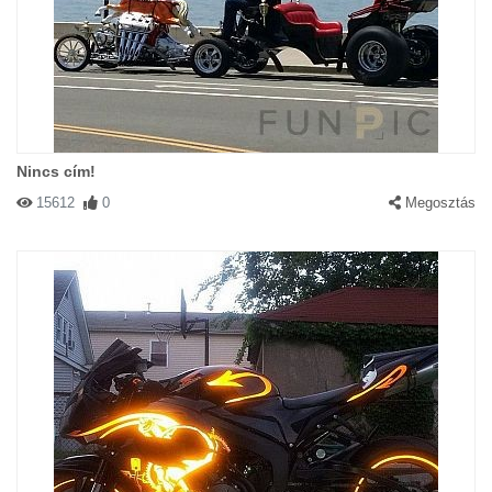
Nincs cím!
15612
0
Megosztás