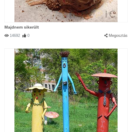
Majdnem sikerült
14692
0
Megosztás