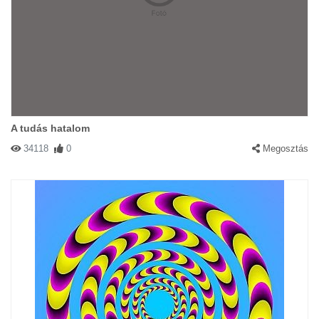
A tudás hatalom
34118
0
Megosztás