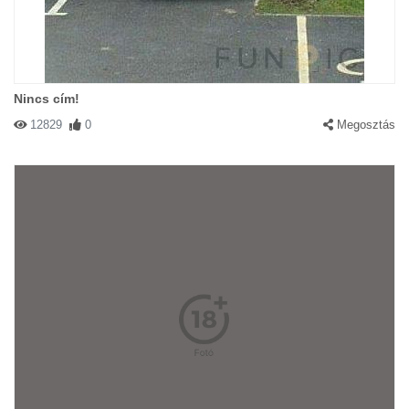
Nincs cím!
12829
0
Megosztás