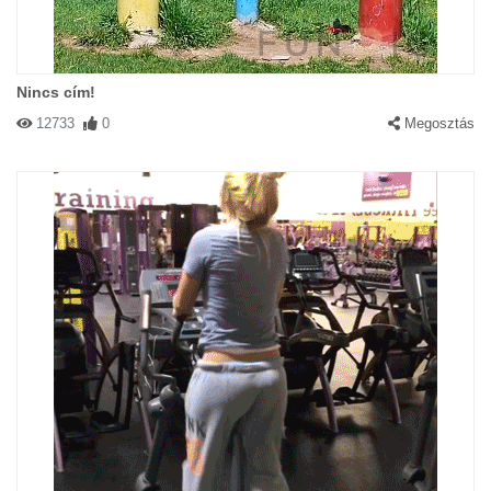
Nincs cím!
12733
0
Megosztás