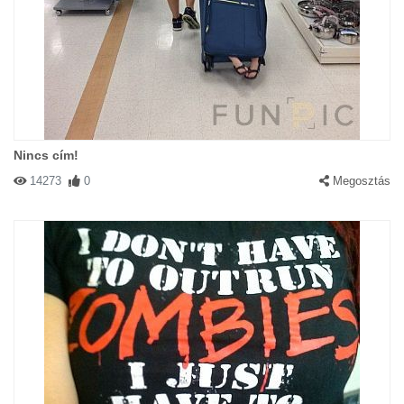
Nincs cím!
14273
0
Megosztás