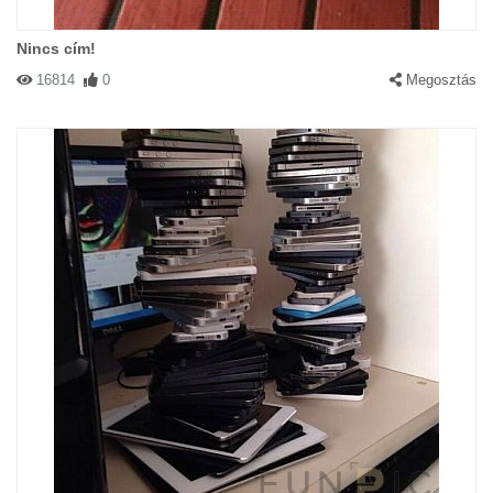
Nincs cím!
16814
0
Megosztás