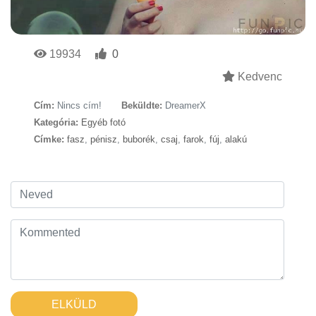
19934
0
Kedvenc
Cím:
Nincs cím!
Beküldte:
DreamerX
Kategória:
Egyéb fotó
Címke:
fasz
,
pénisz
,
buborék
,
csaj
,
farok
,
fúj
,
alakú
ELKÜLD