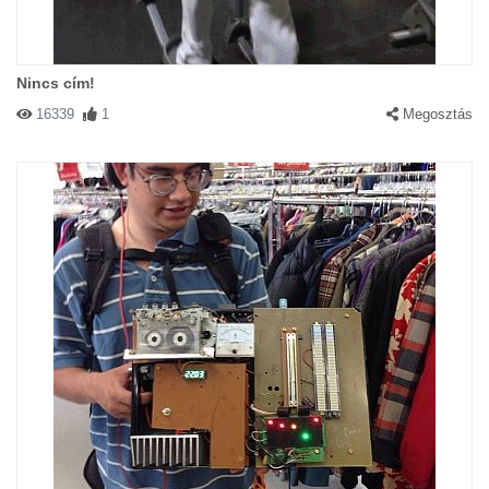
Nincs cím!
16339
1
Megosztás