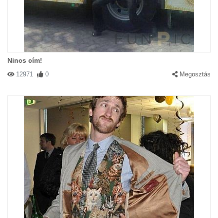
Nincs cím!
12971
0
Megosztás