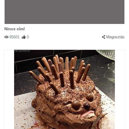
Nincs cím!
95601
0
Megosztás