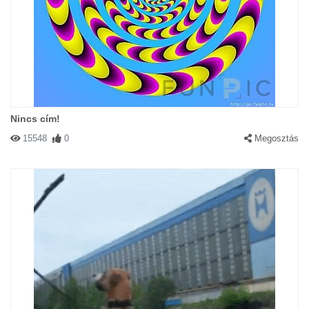
Nincs cím!
15548
0
Megosztás