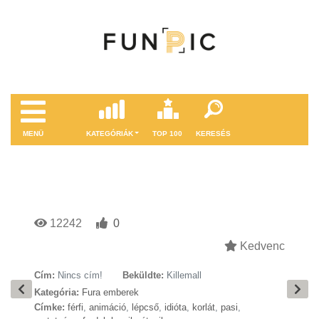
MENÜ
KATEGÓRIÁK
TOP 100
KERESÉS
12242
0
Kedvenc
Cím:
Nincs cím!
Beküldte:
Killemall
Kategória:
Fura emberek
Címke:
férfi
,
animáció
,
lépcső
,
idióta
,
korlát
,
pasi
,