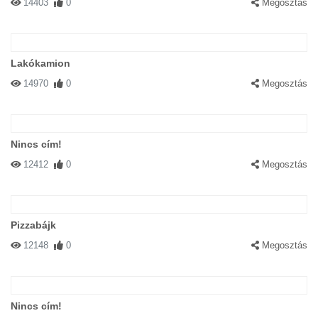
14403
0
Megosztás
Lakókamion
14970
0
Megosztás
Nincs cím!
12412
0
Megosztás
Pizzabájk
12148
0
Megosztás
Nincs cím!