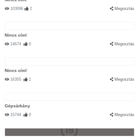
103096
2
Megosztás
Nincs cím!
14674
0
Megosztás
Nincs cím!
16355
1
Megosztás
Gépsárkány
15744
0
Megosztás