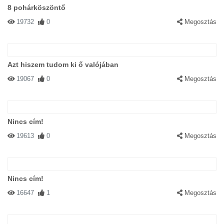
8 pohárköszöntő
19732
0
Megosztás
Azt hiszem tudom ki ő valójában
19067
0
Megosztás
Nincs cím!
19613
0
Megosztás
Nincs cím!
16647
1
Megosztás