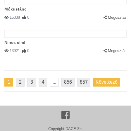
Mókustánc
15338
0
Megosztás
Nincs cím!
13921
0
Megosztás
1
2
3
4
...
856
857
Következő
Copyright DACE Zrt.