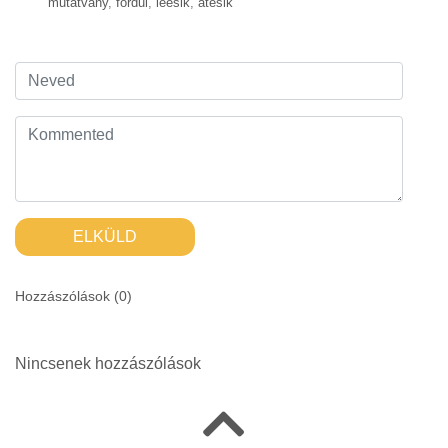
mutatvány
,
fordul
,
leesik
,
átesik
ELKÜLD
Hozzászólások (
0
)
Nincsenek hozzászólások