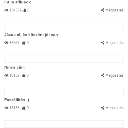
Intim stílusok
134567
6
Megosztás
Jézus él, és köszöni jól van
16657
0
Megosztás
Nincs cím!
18139
0
Megosztás
Faszállítás ;)
13138
0
Megosztás