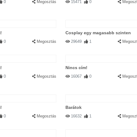
0
Megosztás
15471
0
Megosz
!
Cosplay egy magasabb szinten
0
Megosztás
29649
1
Megosz
!
Nincs cím!
0
Megosztás
16067
0
Megosz
!
Barátok
0
Megosztás
16632
1
Megosz