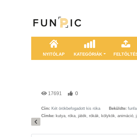
NYITÓLAP
KATEGÓRIÁK
FELTÖLTÉ
17691
0
Cím:
Két örökbefogadott kis róka
Beküldte:
funfa
Címke:
kutya
,
róka
,
játék
,
rókák
,
kölykök
,
animáció
,