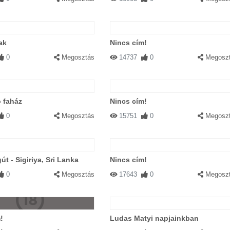
ak
Nincs cím!
0
Megosztás
14737
0
Megosz
 faház
Nincs cím!
0
Megosztás
15751
0
Megosz
út - Sigiriya, Sri Lanka
Nincs cím!
0
Megosztás
17643
0
Megosz
!
Ludas Matyi napjainkban