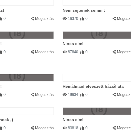
ás!
Nem sejtenek semmit
0
Megosztás
16370
0
Megosz
!
Nincs cím!
0
Megosztás
87840
0
Megosz
!
Rémálmaid elveszett háziállata
0
Megosztás
19634
0
Megosz
neck ;)
Nincs cím!
0
Megosztás
83818
0
Megosz