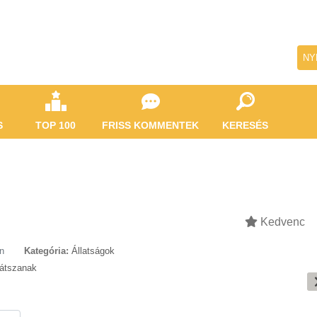
NY
S
TOP 100
FRISS KOMMENTEK
KERESÉS
Kedvenc
n
Kategória:
Állatságok
játszanak