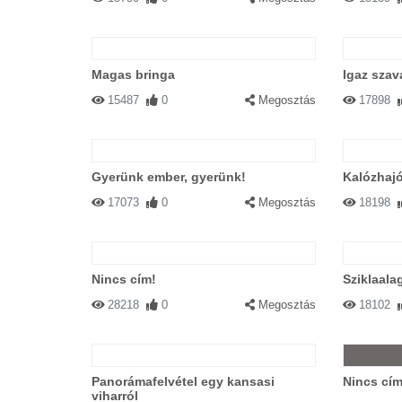
Magas bringa
Igaz szav
15487
0
Megosztás
17898
Gyerünk ember, gyerünk!
Kalózhajó
17073
0
Megosztás
18198
Nincs cím!
Sziklaalag
28218
0
Megosztás
18102
Panorámafelvétel egy kansasi
Nincs cím
viharról