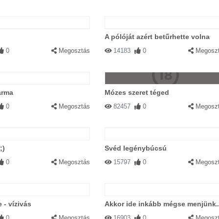
A pólóját azért betűrhette volna
0
Megosztás
14183
0
Megosz
arma
Mózes szeret téged
0
Megosztás
82457
0
Megosz
;)
Svéd legénybúcsú
0
Megosztás
15797
0
Megosz
 - vízivás
Akkor ide inkább mégse menjünk..
0
Megosztás
16903
0
Megosz