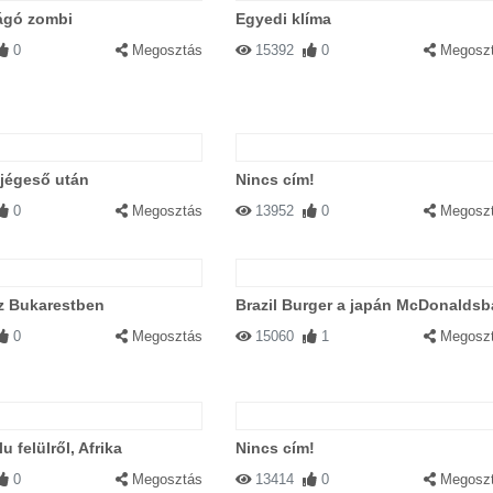
ágó zombi
Egyedi klíma
0
Megosztás
15392
0
Megosz
 jégeső után
Nincs cím!
0
Megosztás
13952
0
Megosz
z Bukarestben
Brazil Burger a japán McDonalds
0
Megosztás
15060
1
Megosz
u felülről, Afrika
Nincs cím!
0
Megosztás
13414
0
Megosz