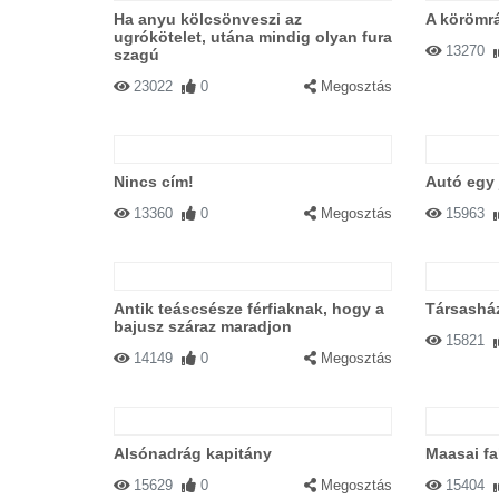
Ha anyu kölcsönveszi az
A körömr
ugrókötelet, utána mindig olyan fura
13270
szagú
23022
0
Megosztás
Nincs cím!
Autó egy
13360
0
Megosztás
15963
Antik teáscsésze férfiaknak, hogy a
Társashá
bajusz száraz maradjon
15821
14149
0
Megosztás
Alsónadrág kapitány
Maasai fal
15629
0
Megosztás
15404