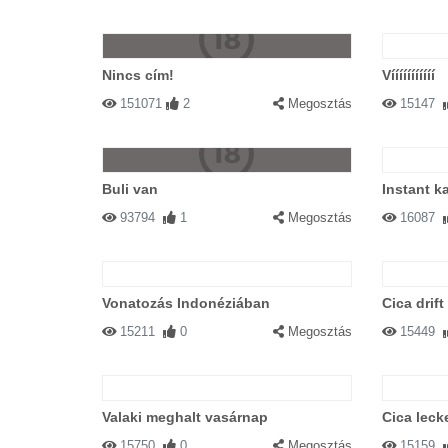
Nincs cím!
Vííííííííííí
151071
2
Megosztás
15147
Buli van
Instant k
93794
1
Megosztás
16087
Vonatozás Indonéziában
Cica drift 
15211
0
Megosztás
15449
Valaki meghalt vasárnap
Cica lecke
15750
0
Megosztás
15159