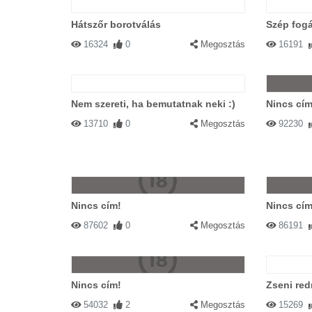
Hátszőr borotválás
Szép fog
16324
0
Megosztás
16191
Nem szereti, ha bemutatnak neki :)
Nincs cím
13710
0
Megosztás
92230
Nincs cím!
Nincs cím
87602
0
Megosztás
86191
Nincs cím!
Zseni red
54032
2
Megosztás
15269