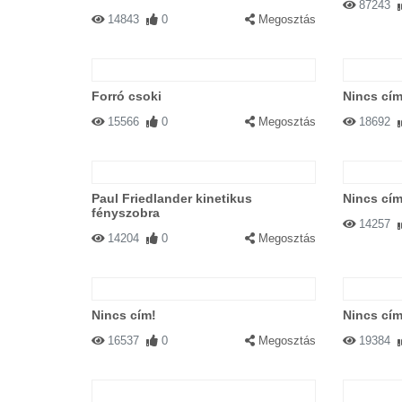
87243
14843
0
Megosztás
Forró csoki
Nincs cím
15566
0
Megosztás
18692
Paul Friedlander kinetikus
Nincs cím
fényszobra
14257
14204
0
Megosztás
Nincs cím!
Nincs cím
16537
0
Megosztás
19384