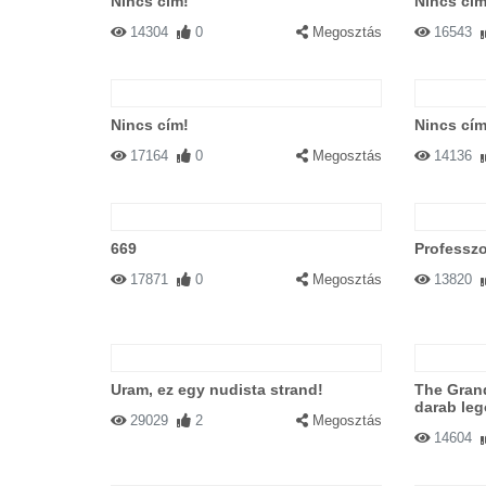
Nincs cím!
Nincs cím
14304
0
Megosztás
16543
Nincs cím!
Nincs cím
17164
0
Megosztás
14136
669
Professz
17871
0
Megosztás
13820
Uram, ez egy nudista strand!
The Grand
darab leg
29029
2
Megosztás
14604