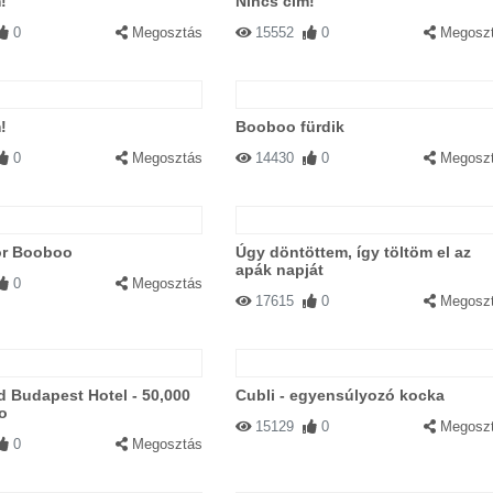
!
Nincs cím!
0
Megosztás
15552
0
Megosz
!
Booboo fürdik
0
Megosztás
14430
0
Megosz
or Booboo
Úgy döntöttem, így töltöm el az
apák napját
0
Megosztás
17615
0
Megosz
 Budapest Hotel - 50,000
Cubli - egyensúlyozó kocka
o
15129
0
Megosz
0
Megosztás