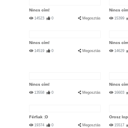
Nincs cím!
Nincs cím
14523
0
Megosztás
15399
Nincs cím!
Nincs cím
14519
0
Megosztás
14629
Nincs cím!
Nincs cím
13558
0
Megosztás
16603
Férfiak :D
Orosz lop
19374
0
Megosztás
15517