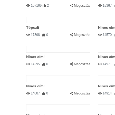
107169
2
Megosztás
15367
Töpszli
Nincs cím
17398
0
Megosztás
14570
Nincs cím!
Nincs cím
14295
0
Megosztás
14971
Nincs cím!
Nincs cím
14887
0
Megosztás
14914