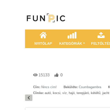
NYITÓLAP
KATEGÓRIÁK
FELTÖLTÉ
15133
0
Cím:
Nincs cím!
Beküldte:
Csumbagambra
K
Címke:
autó
,
kocsi
,
víz
,
hajó
,
terepjáró
,
kétéltű
,
jacht