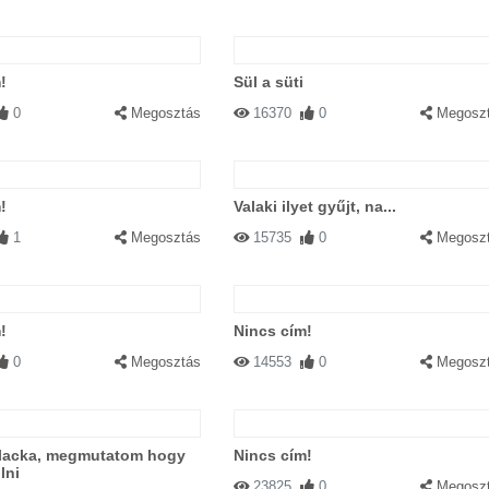
!
Sül a süti
0
Megosztás
16370
0
Megosz
!
Valaki ilyet gyűjt, na...
1
Megosztás
15735
0
Megosz
!
Nincs cím!
0
Megosztás
14553
0
Megosz
lacka, megmutatom hogy
Nincs cím!
lni
23825
0
Megosz