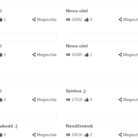
!
Nincs cím!
1
Megosztás
16992
0
Megosz
!
Nincs cím!
0
Megosztás
16385
1
Megosz
!
Sziréna ;)
0
Megosztás
17518
0
Megosz
akodó ;)
Rendőrnénik
0
Megosztás
16616
0
Megosz