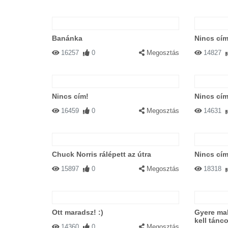
Banánka
Nincs cím
16257
0
Megosztás
14827
Nincs cím!
Nincs cím
16459
0
Megosztás
14631
Chuck Norris rálépett az útra
Nincs cím
15897
0
Megosztás
18318
Ott maradsz! :)
Gyere ma
kell tánco
14360
0
Megosztás