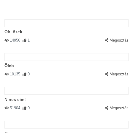
Oh, őzek....
14956
1
Megosztás
Öleb
19135
0
Megosztás
Nincs cím!
51904
0
Megosztás