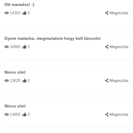
Ott maradsz! :)
14363
0
Megosztás
Gyere malacka, megmutatom hogy kell táncolni
16880
0
Megosztás
Nincs cím!
23828
0
Megosztás
Nincs cím!
14969
0
Megosztás