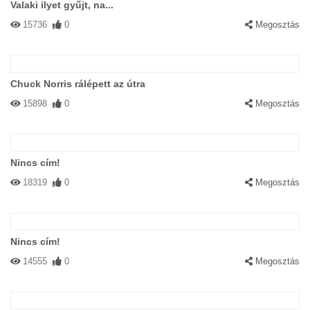
Valaki ilyet gyűjt, na...
15736
0
Megosztás
Chuck Norris rálépett az útra
15898
0
Megosztás
Nincs cím!
18319
0
Megosztás
Nincs cím!
14555
0
Megosztás