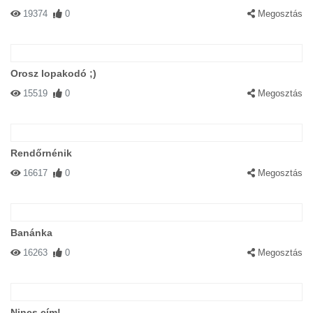
19374
0
Megosztás
Orosz lopakodó ;)
15519
0
Megosztás
Rendőrnénik
16617
0
Megosztás
Banánka
16263
0
Megosztás
Nincs cím!