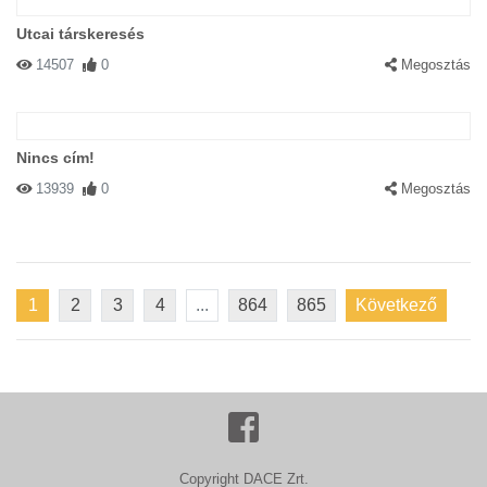
Utcai társkeresés
14507
0
Megosztás
Nincs cím!
13939
0
Megosztás
1
2
3
4
...
864
865
Következő
Copyright DACE Zrt.