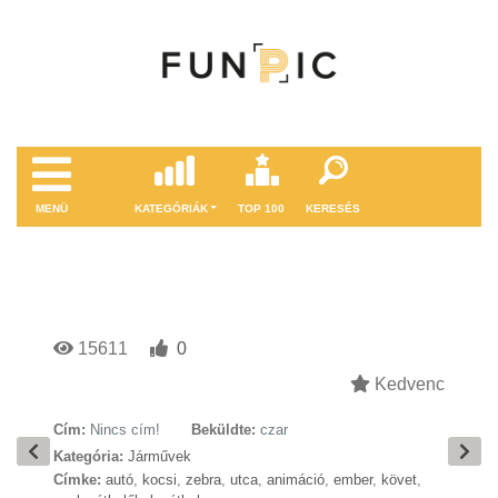
MENÜ
KATEGÓRIÁK
TOP 100
KERESÉS
15611
0
Kedvenc
Cím:
Nincs cím!
Beküldte:
czar
Kategória:
Járművek
Címke:
autó
,
kocsi
,
zebra
,
utca
,
animáció
,
ember
,
követ
,