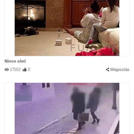
Nincs cím!
17553
0
Megosztás