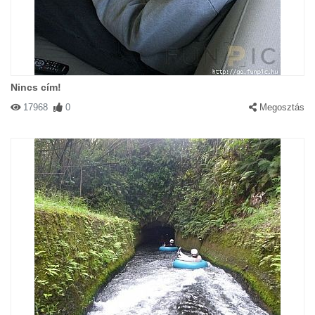
Nincs cím!
17968
0
Megosztás