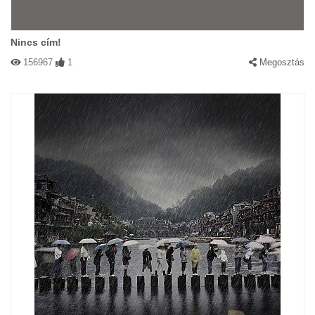
Nincs cím!
156967
1
Megosztás