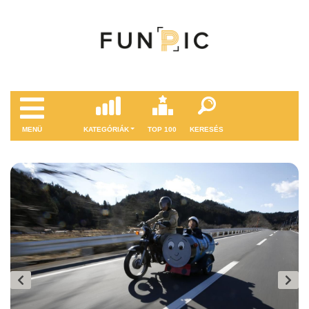
MENÜ
KATEGÓRIÁK
TOP 100
KERESÉS