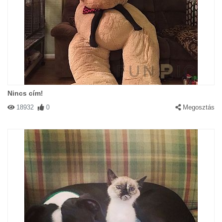
Nincs cím!
18932
0
Megosztás