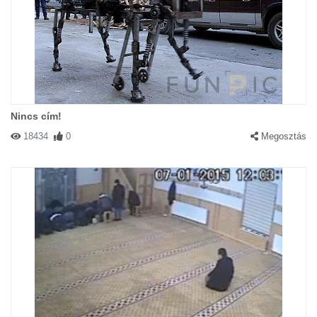
Nincs cím!
18434
0
Megosztás