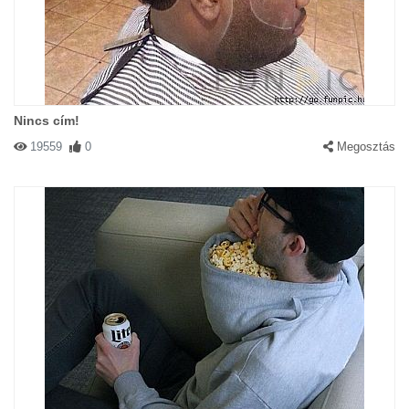
Nincs cím!
19559
0
Megosztás