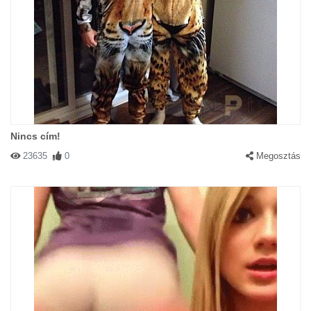
Nincs cím!
23635
0
Megosztás