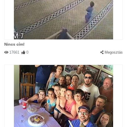
Nincs cím!
17661
0
Megosztás