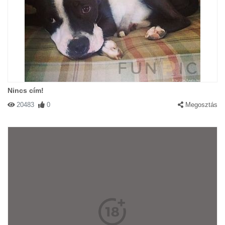
Nincs cím!
20483
0
Megosztás