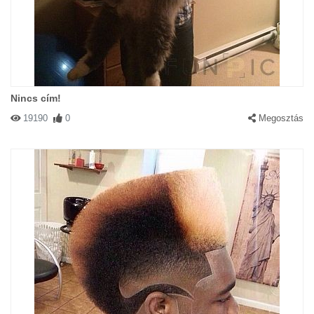
Nincs cím!
19190
0
Megosztás