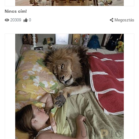
Nincs cím!
20309
0
Megosztás