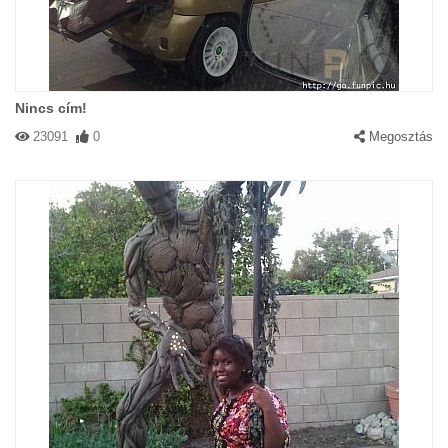
Nincs cím!
23091
0
Megosztás