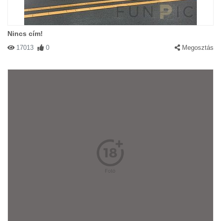
Nincs cím!
17013
0
Megosztás