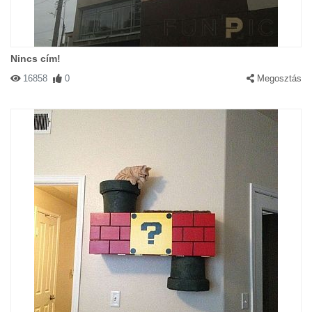
Nincs cím!
16858
0
Megosztás