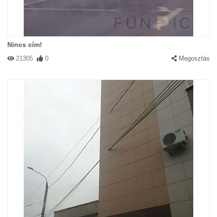
Nincs cím!
21305
0
Megosztás