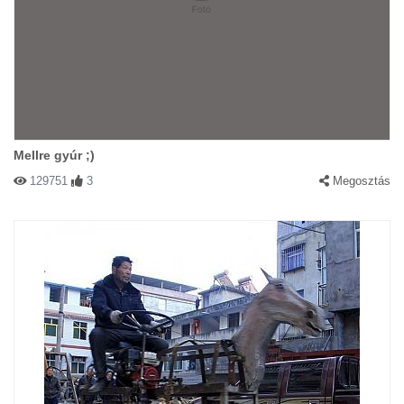
Mellre gyúr ;)
129751
3
Megosztás