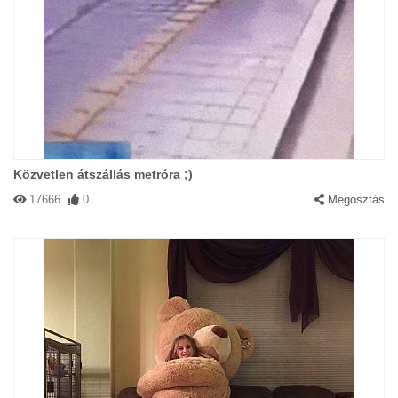
Közvetlen átszállás metróra ;)
17666
0
Megosztás