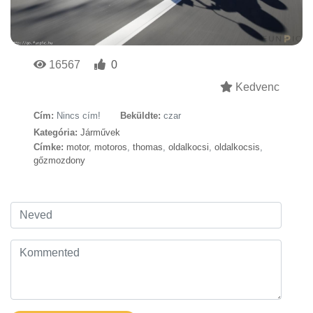
16567
0
Kedvenc
Cím:
Nincs cím!
Beküldte:
czar
Kategória:
Járművek
Címke:
motor
,
motoros
,
thomas
,
oldalkocsi
,
oldalkocsis
,
gőzmozdony