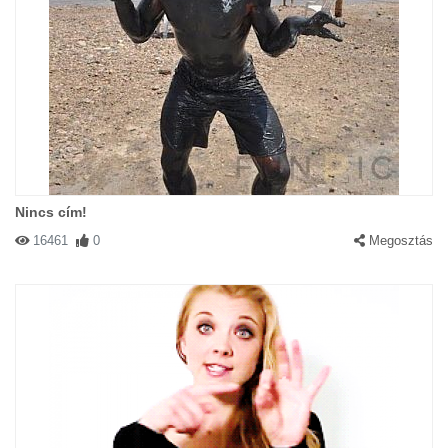
Nincs cím!
16461
0
Megosztás