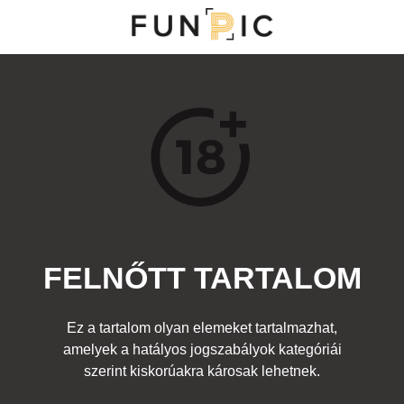
MENÜ
KATEGÓRIÁK
TOP 100
KERESÉS
FELNŐTT TARTALOM
24540
2
Kedvenc
Ez a tartalom olyan elemeket tartalmazhat,
Cím:
amelyek a hatályos jogszabályok kategóriái
Nincs cím!
Beküldte:
DreamerX
Kategória:
szerint kiskorúakra károsak lehetnek.
Felnőtt
Címke:
lány
,
testfestés
,
levél
,
meztelen
,
csaj
,
levelek