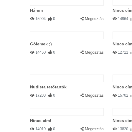
Hárem
Nincs cím
15904
0
Megosztás
14964
Gólemek ;)
Nincs cím
14450
0
Megosztás
12711
Nudista tetőtartók
Nincs cím
17283
0
Megosztás
15702
Nincs cím!
Nincs cím
14019
0
Megosztás
13820