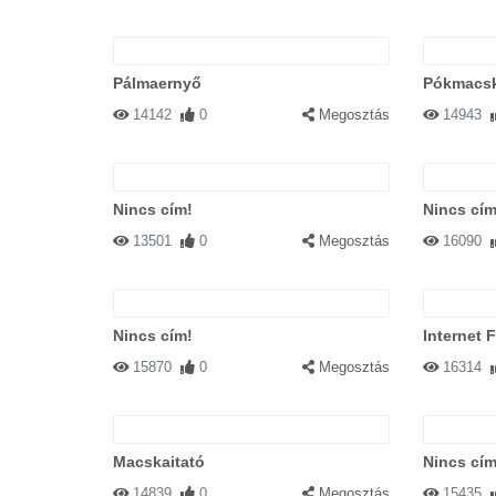
Pálmaernyő
Pókmacs
14142
0
Megosztás
14943
Nincs cím!
Nincs cím
13501
0
Megosztás
16090
Nincs cím!
Internet F
15870
0
Megosztás
16314
Macskaitató
Nincs cím
14839
0
Megosztás
15435