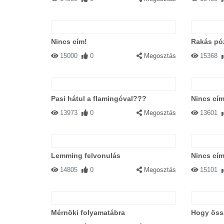
Nincs cím!
Rakás pó
15000
0
Megosztás
15368
Pasi hátul a flamingóval???
Nincs cím
13973
0
Megosztás
13601
Lemming felvonulás
Nincs cím
14805
0
Megosztás
15101
Mérnöki folyamatábra
Hogy öss