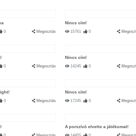
ka
Nincs cím!
0
Megosztás
15761
0
Megosz
!
Nincs cím!
0
Megosztás
14245
0
Megosz
ight!
Nincs cím!
0
Megosztás
17245
0
Megosz
!
A porszívó elvette a játékomat!
0
Megosztás
14455
0
Megosz