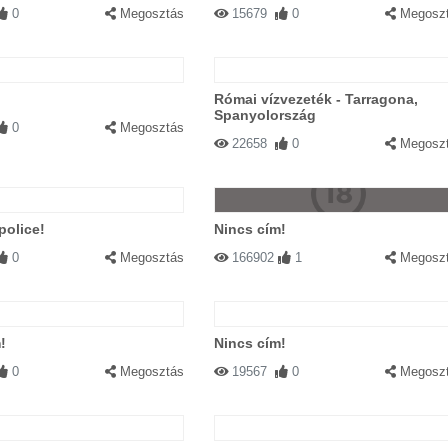
0
Megosztás
15679
0
Megosz
Római vízvezeték - Tarragona,
Spanyolország
0
Megosztás
22658
0
Megosz
police!
Nincs cím!
0
Megosztás
166902
1
Megosz
!
Nincs cím!
0
Megosztás
19567
0
Megosz