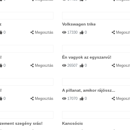
z
Volkswagen trike
0
Megosztás
17330
0
Megosz
!
Én vagyok az egyszarvú!
0
Megosztás
26507
0
Megosz
!
A pillanat, amikor rájössz...
0
Megosztás
17070
0
Megosz
zement szegény srác!
Kancsócic