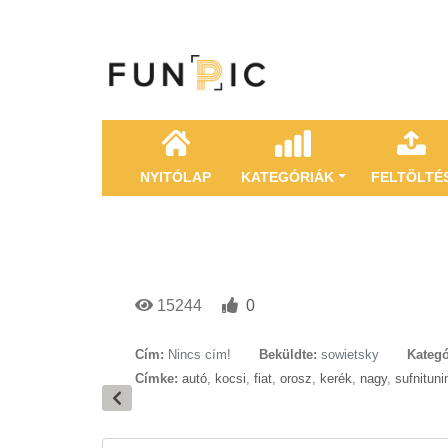
NYITÓLAP
KATEGÓRIÁK
FELTÖLTÉ
15244
0
Cím:
Nincs cím!
Beküldte:
sowietsky
Kategó
Címke:
autó
,
kocsi
,
fiat
,
orosz
,
kerék
,
nagy
,
sufnituni