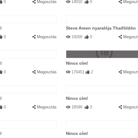
0
Megosztás
14010
0
Megosz
!
Steve Areen nyaralója Thaiföldön
0
Megosztás
19269
0
Megosz
!
Nincs cím!
0
Megosztás
176451
2
Megosz
!
Nincs cím!
0
Megosztás
18599
0
Megosz
!
Nincs cím!