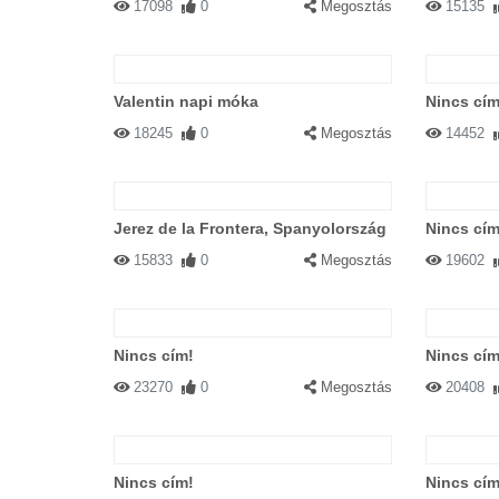
17098
0
Megosztás
15135
Valentin napi móka
Nincs cím
18245
0
Megosztás
14452
Jerez de la Frontera, Spanyolország
Nincs cím
15833
0
Megosztás
19602
Nincs cím!
Nincs cím
23270
0
Megosztás
20408
Nincs cím!
Nincs cím