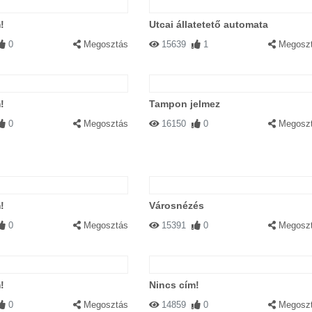
!
Utcai állatetető automata
0
Megosztás
15639
1
Megosz
!
Tampon jelmez
0
Megosztás
16150
0
Megosz
!
Városnézés
0
Megosztás
15391
0
Megosz
!
Nincs cím!
0
Megosztás
14859
0
Megosz