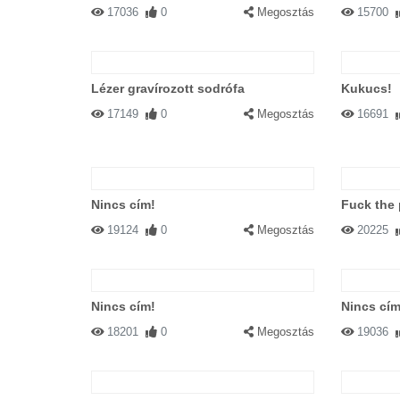
17036
0
Megosztás
15700
Lézer gravírozott sodrófa
Kukucs!
17149
0
Megosztás
16691
Nincs cím!
Fuck the 
19124
0
Megosztás
20225
Nincs cím!
Nincs cím
18201
0
Megosztás
19036