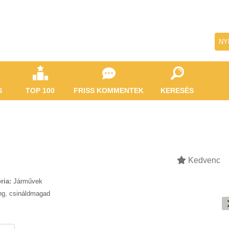
NY
S
TOP 100
FRISS KOMMENTEK
KERESÉS
Kedvenc
ria:
Járművek
ng
,
csináldmagad