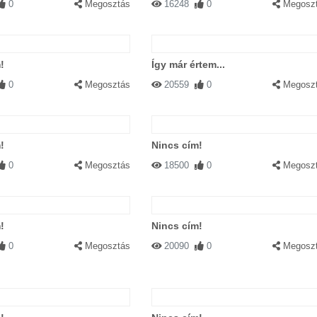
0
Megosztás
16248
0
Megosz
!
Így már értem...
0
Megosztás
20559
0
Megosz
!
Nincs cím!
0
Megosztás
18500
0
Megosz
!
Nincs cím!
0
Megosztás
20090
0
Megosz