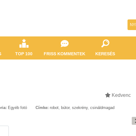
NY
S
TOP 100
FRISS KOMMENTEK
KERESÉS
Kedvenc
ria:
Egyéb fotó
Címke:
robot
,
bútor
,
szekrény
,
csináldmagad