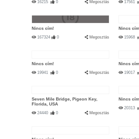
16215
0
Megosztás
17561
Nincs cím!
Nincs cím
167324
0
Megosztás
15968
Nincs cím!
Nincs cím
19941
0
Megosztás
19017
Seven Mile Bridge, Pigeon Key,
Nincs cím
Florida, USA
20313
24440
0
Megosztás