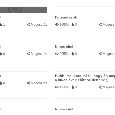
!
Potyautasok
1
Megosztás
16809
0
Megosz
!
Nincs cím!
0
Megosztás
20554
0
Megosz
o
Huhh, mekkora mázli, hogy én mé
a 80-as évek előtt születtem! ;)
0
Megosztás
19354
0
Megosz
!
Nincs cím!