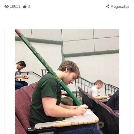
18631
0
Megosztás