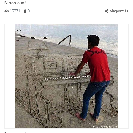
Nincs cím!
15771
0
Megosztás