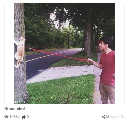
Nincs cím!
19584
0
Megosztás