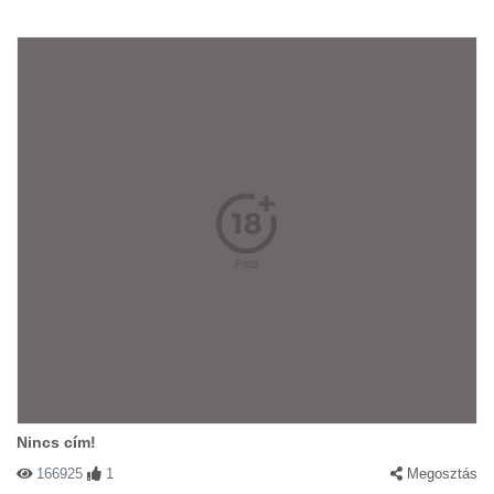
Nincs cím!
166925
1
Megosztás