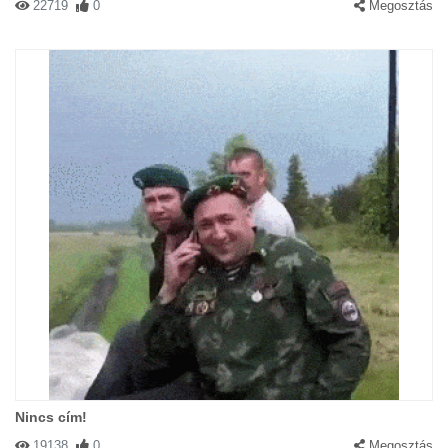
22719
0
Megosztás
Nincs cím!
19138
0
Megosztás