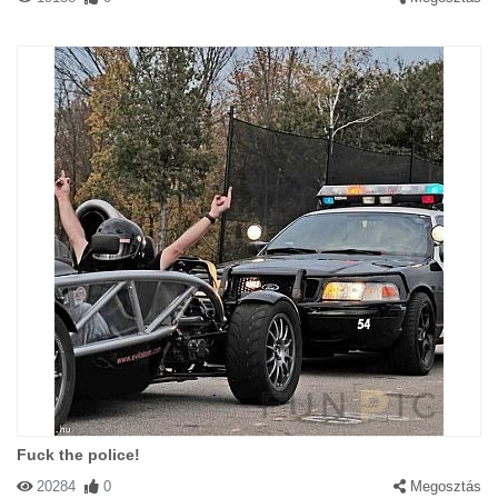
Fuck the police!
20284
0
Megosztás