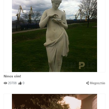
Nincs cím!
20708
0
Megosztás