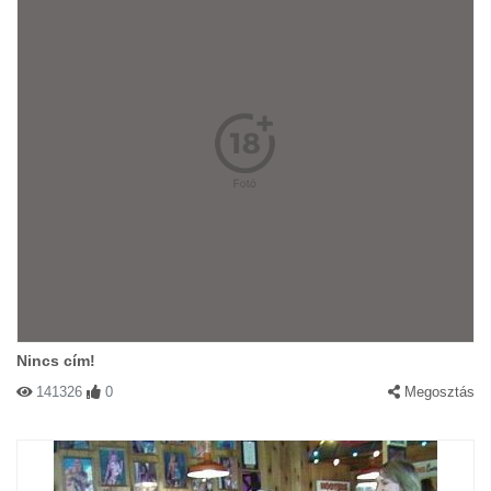
Nincs cím!
141326
0
Megosztás