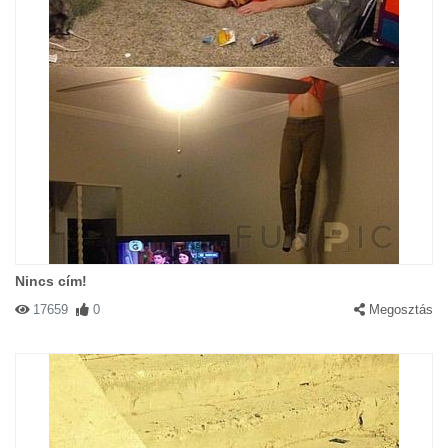
Nincs cím!
17659
0
Megosztás