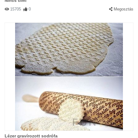
Nincs cím!
15705
0
Megosztás
Lézer gravírozott sodrófa