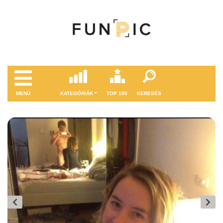
MENÜ
KATEGÓRIÁK
TOP 100
KERESÉS