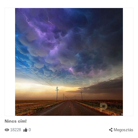
Nincs cím!
18228
0
Megosztás