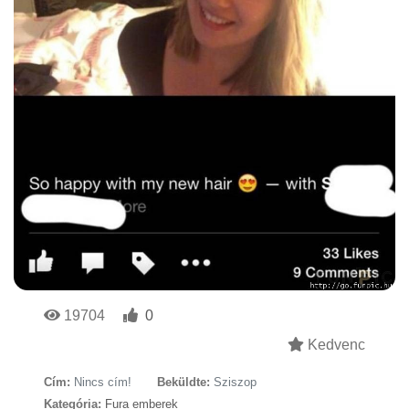
19704
0
Kedvenc
Cím:
Nincs cím!
Beküldte:
Sziszop
Kategória:
Fura emberek