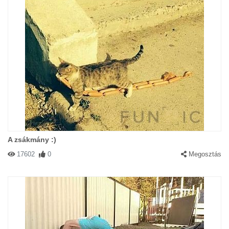
A zsákmány :)
17602
0
Megosztás