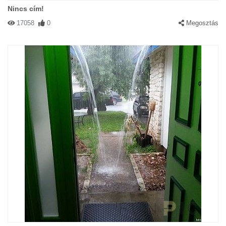
Nincs cím!
17058
0
Megosztás