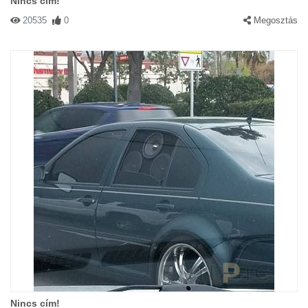
Nincs cím!
20535
0
Megosztás
Nincs cím!