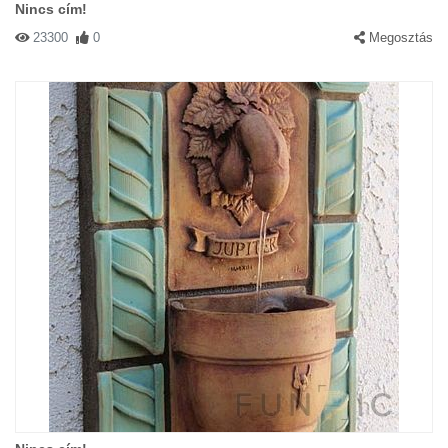
Nincs cím!
23300
0
Megosztás