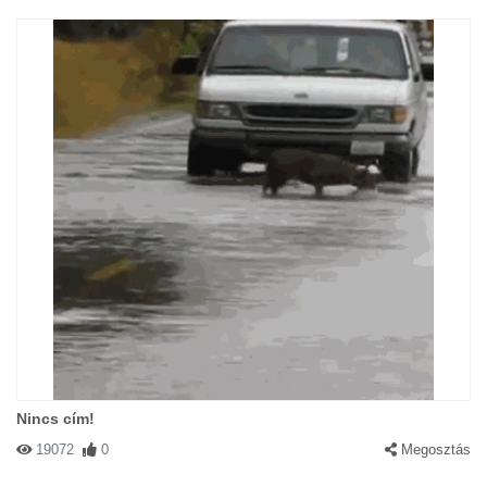
Nincs cím!
19072
0
Megosztás