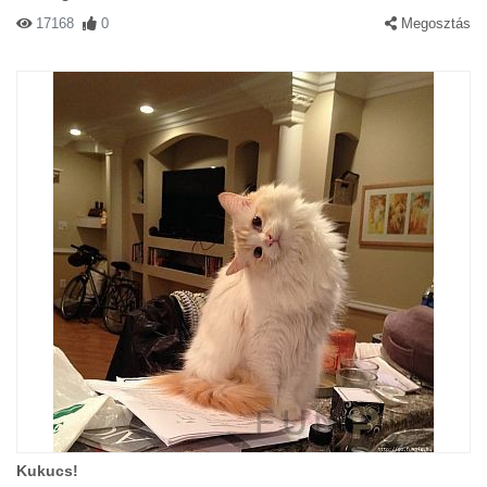
17168
0
Megosztás
Kukucs!