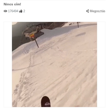
Nincs cím!
176494
2
Megosztás