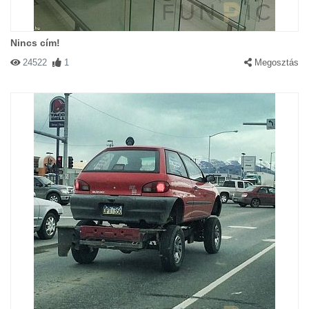
Nincs cím!
24522
1
Megosztás