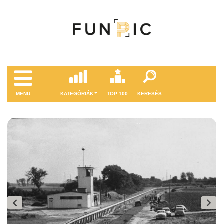
MENÜ
KATEGÓRIÁK
TOP 100
KERESÉS