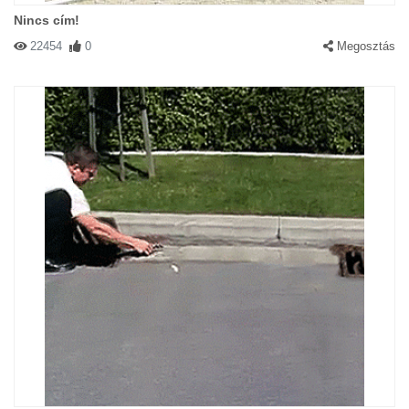
Nincs cím!
22454
0
Megosztás