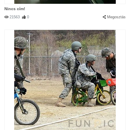
Nincs cím!
21563
0
Megosztás