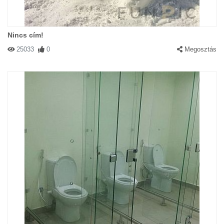
Nincs cím!
25033
0
Megosztás