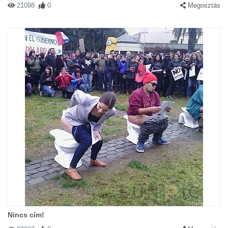
21098
0
Megosztás
Nincs cím!