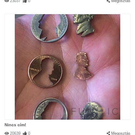
23037
0
Megosztás
Nincs cím!
20639
0
Megosztás