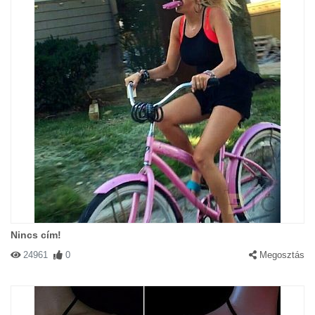
Nincs cím!
24961
0
Megosztás