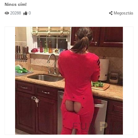
Nincs cím!
20288
0
Megosztás