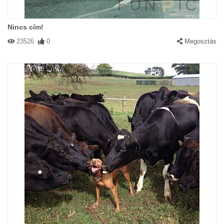
Nincs cím!
23526
0
Megosztás