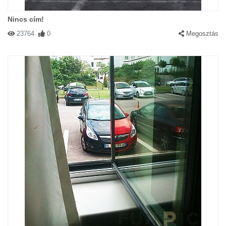
Nincs cím!
23764
0
Megosztás