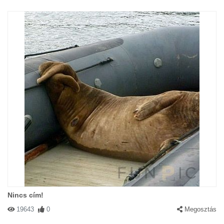
Nincs cím!
19643
0
Megosztás