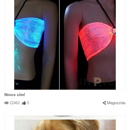
Nincs cím!
22462
0
Megosztás