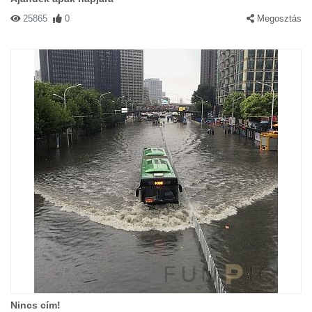
25865
0
Megosztás
Nincs cím!