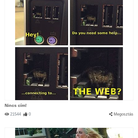
Nincs cím!
21544
0
Megosztás