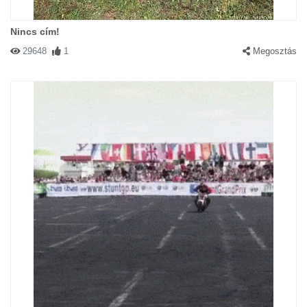
Nincs cím!
29648
1
Megosztás