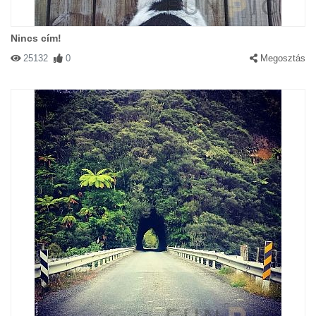
Nincs cím!
25132
0
Megosztás