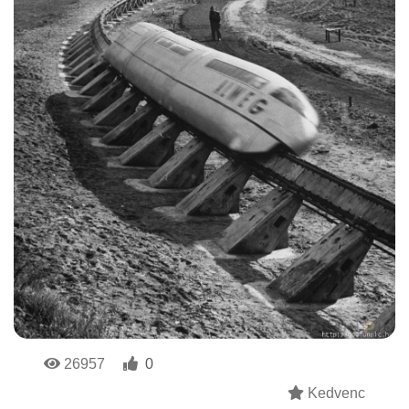
26957
0
Kedvenc