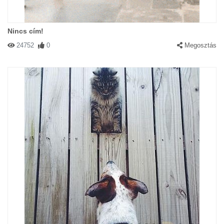
Nincs cím!
24752
0
Megosztás