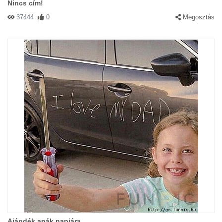
Nincs cím!
37444
0
Megosztás
Ajándék apák napjára