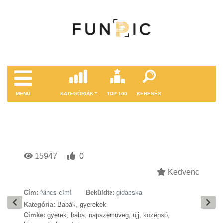
MENÜ
KATEGÓRIÁK
TOP 100
KERESÉS
15947
0
Kedvenc
Cím:
Nincs cím!
Beküldte:
gidacska
Kategória:
Babák, gyerekek
Címke:
gyerek
,
baba
,
napszemüveg
,
ujj
,
középső
,