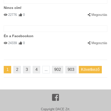
Nincs cím!
22776
0
Megosztás
Én a Facebookon
24339
0
Megosztás
1
2
3
4
...
902
903
Következő
Copyright DACE Zrt.