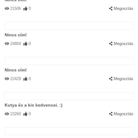
21506
0
Megosztás
Nincs cím!
24804
0
Megosztás
Nincs cím!
22429
0
Megosztás
Kutya és a kis kedvencei. :)
23260
0
Megosztás