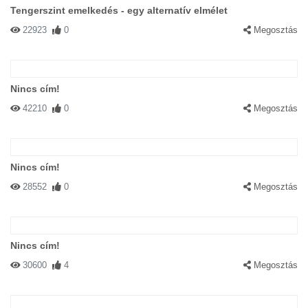
Tengerszint emelkedés - egy alternatív elmélet
22923
0
Megosztás
Nincs cím!
42210
0
Megosztás
Nincs cím!
28552
0
Megosztás
Nincs cím!
30600
4
Megosztás