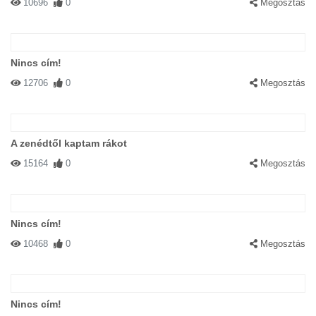
10696
0
Megosztás
Nincs cím!
12706
0
Megosztás
A zenédtől kaptam rákot
15164
0
Megosztás
Nincs cím!
10468
0
Megosztás
Nincs cím!