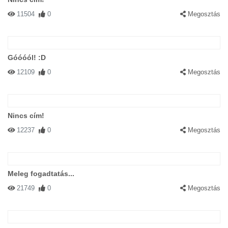
11504
0
Megosztás
Góóóól! :D
12109
0
Megosztás
Nincs cím!
12237
0
Megosztás
Meleg fogadtatás...
21749
0
Megosztás