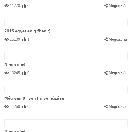
11778
0
Megosztás
2015 egyetlen gifben :)
15189
1
Megosztás
Nincs cím!
10245
0
Megosztás
Még van 8 ilyen hülye húzása
11260
0
Megosztás
Nincs cím!