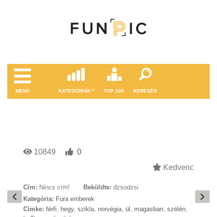
MENÜ
KATEGÓRIÁK
TOP 100
KERESÉS
10849
0
Kedvenc
Cím:
Nincs cím!
Beküldte:
dzsodzsi
Kategória:
Fura emberek
Címke:
férfi
,
hegy
,
szikla
,
norvégia
,
ül
,
magasban
,
szélén
,