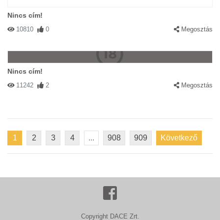
Nincs cím!
10810
0
Megosztás
Nincs cím!
11242
2
Megosztás
1
2
3
4
...
908
909
Következő
Copyright DACE Zrt.