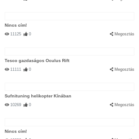
Nincs cím!
11125
0
Megosztás
Tesco gazdaságos Oculus Rift
11111
0
Megosztás
Sufnituning helikopter Kínában
10269
0
Megosztás
Nincs cím!