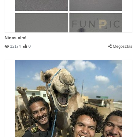
Nincs cím!
12174
0
Megosztás