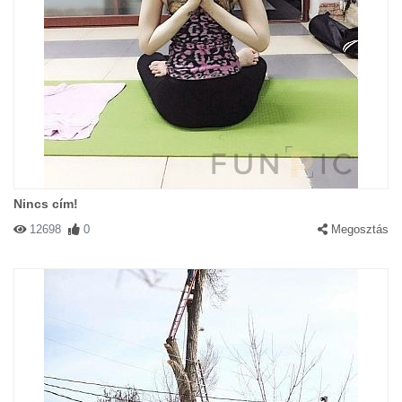
Nincs cím!
12698
0
Megosztás