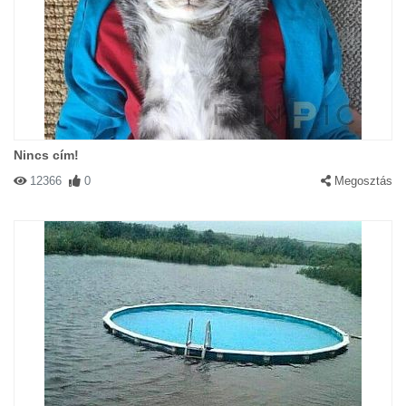
Nincs cím!
12366
0
Megosztás