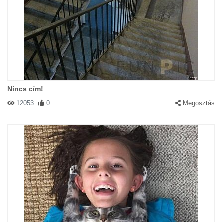
Nincs cím!
12053
0
Megosztás