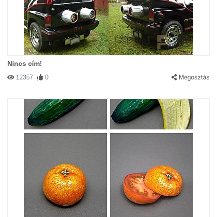
Nincs cím!
12357
0
Megosztás