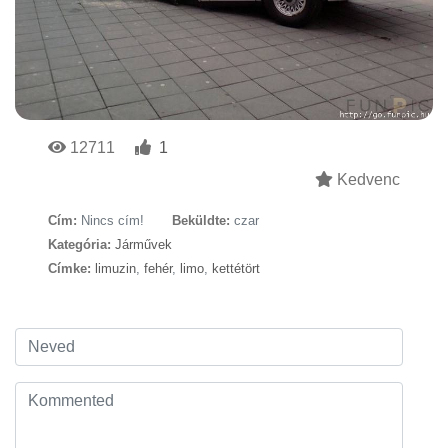
12711
1
Kedvenc
Cím:
Nincs cím!
Beküldte:
czar
Kategória:
Járművek
Címke:
limuzin
,
fehér
,
limo
,
kettétört