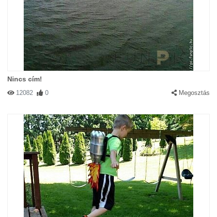
Nincs cím!
12082
0
Megosztás