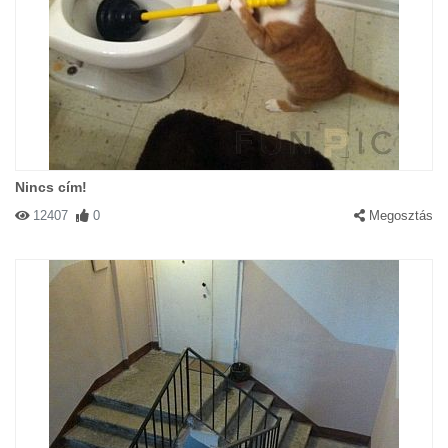
Nincs cím!
12407
0
Megosztás