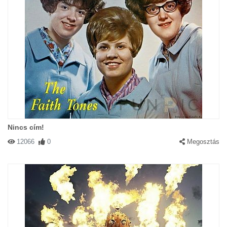
Nincs cím!
12066
0
Megosztás