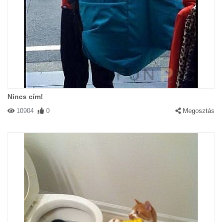
Nincs cím!
10904
0
Megosztás