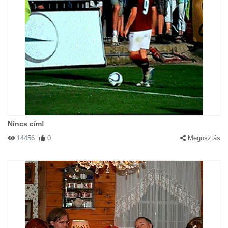
Nincs cím!
14456
0
Megosztás