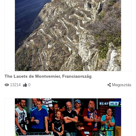
The Lacets de Montvernier, Franciaország
13214
0
Megosztás