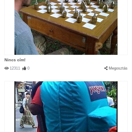
Nincs cím!
12311
0
Megosztás