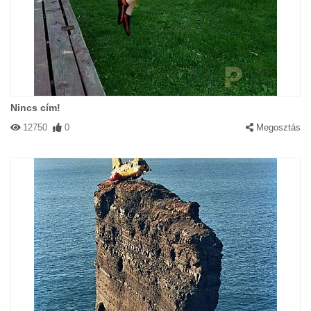
Nincs cím!
12750
0
Megosztás