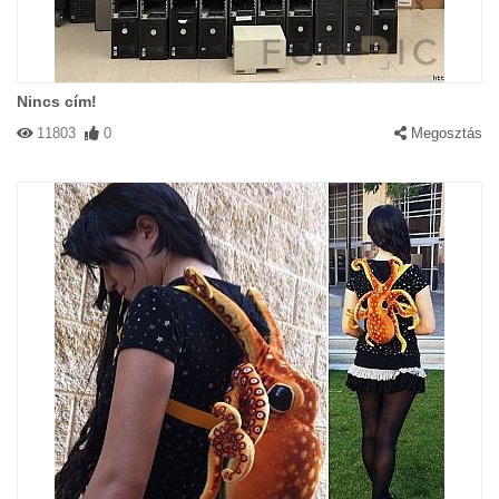
Nincs cím!
11803
0
Megosztás