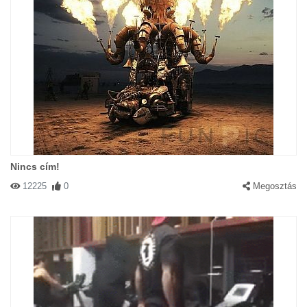
Nincs cím!
12225
0
Megosztás