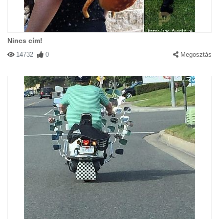
Nincs cím!
14732
0
Megosztás