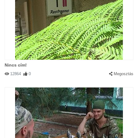
Nincs cím!
12864
0
Megosztás