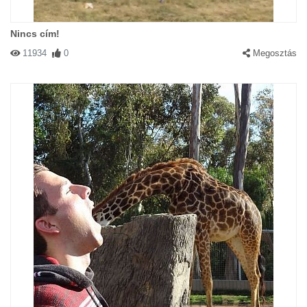
Nincs cím!
11934
0
Megosztás