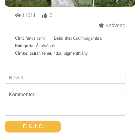
11011
0
Kedvenc
Cím:
Nincs cím!
Beküldte:
Csumbagambra
Kategória:
Állatságok
Címke:
zsiráf
,
fehér
,
ritka
,
pigmenthiány
ELKÜLD