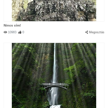
Nincs cím!
10983
0
Megosztás