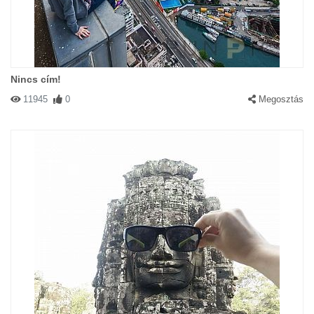
Nincs cím!
11945
0
Megosztás