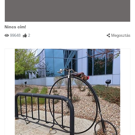
Nincs cím!
99648
2
Megosztás