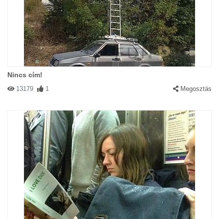
Nincs cím!
13179
1
Megosztás