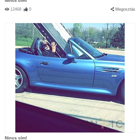
Nincs cím!
12468
0
Megosztás
Nincs cím!