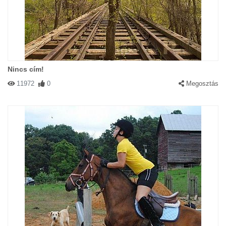
Nincs cím!
11972
0
Megosztás