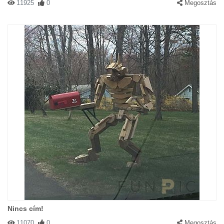
11925
0
Megosztás
Nincs cím!
11070
0
Megosztás