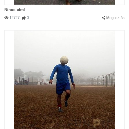
Nincs cím!
12727
0
Megosztás