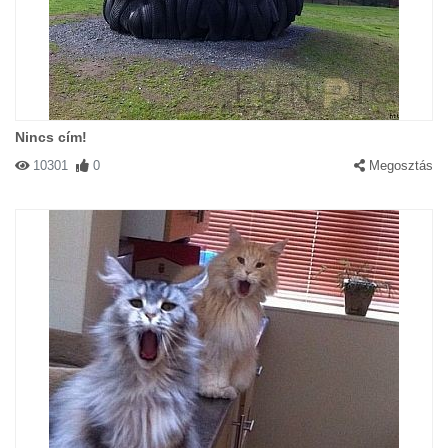
Nincs cím!
10301
0
Megosztás