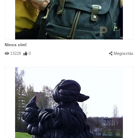
Nincs cím!
13228
0
Megosztás