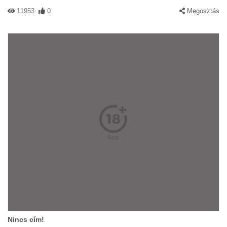
11953
0
Megosztás
Nincs cím!