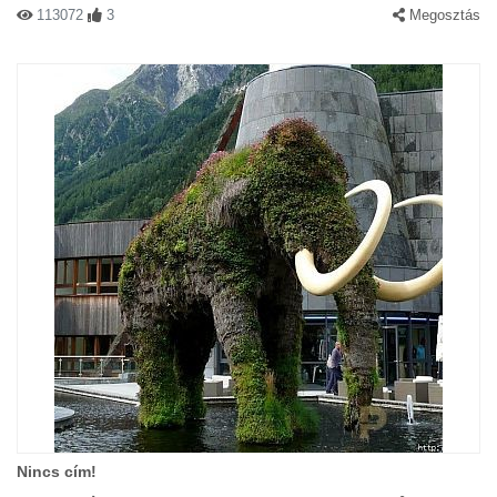
113072
3
Megosztás
Nincs cím!