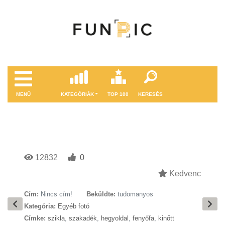
MENÜ
KATEGÓRIÁK
TOP 100
KERESÉS
12832
0
Kedvenc
Cím:
Nincs cím!
Beküldte:
tudomanyos
Kategória:
Egyéb fotó
Címke:
szikla
,
szakadék
,
hegyoldal
,
fenyőfa
,
kinőtt