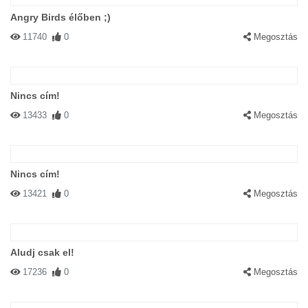
Angry Birds élőben ;)
11740
0
Megosztás
Nincs cím!
13433
0
Megosztás
Nincs cím!
13421
0
Megosztás
Aludj csak el!
17236
0
Megosztás