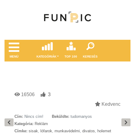
MENÜ
KATEGÓRIÁK
TOP 100
KERESÉS
16506
3
Kedvenc
Cím:
Nincs cím!
Beküldte:
tudomanyos
Kategória:
Reklám
Címke:
sisak
,
lófarok
,
munkavédelmi
,
divatos
,
holemet