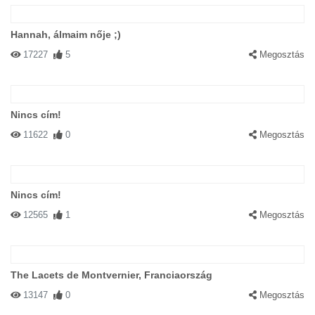
Hannah, álmaim nője ;)
17227
5
Megosztás
Nincs cím!
11622
0
Megosztás
Nincs cím!
12565
1
Megosztás
The Lacets de Montvernier, Franciaország
13147
0
Megosztás