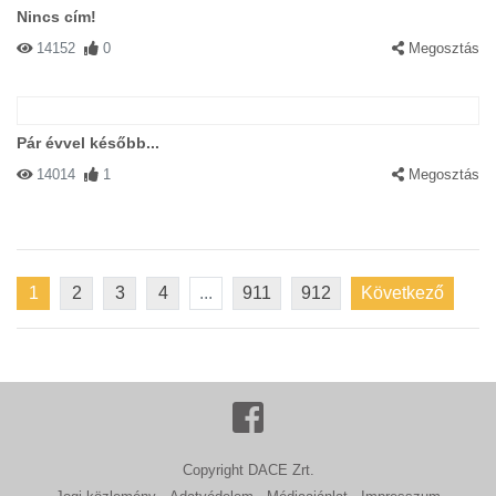
Nincs cím!
14152
0
Megosztás
Pár évvel később...
14014
1
Megosztás
1
2
3
4
...
911
912
Következő
Copyright DACE Zrt.