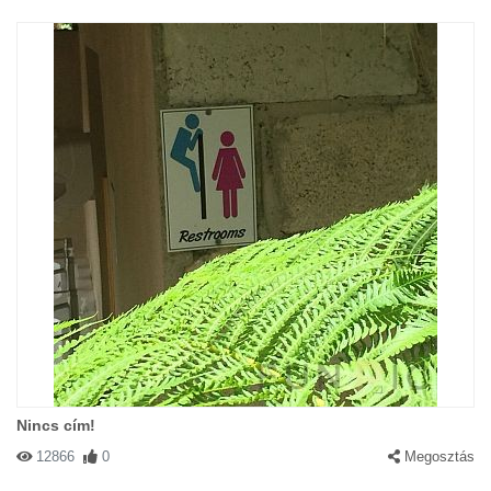
Nincs cím!
12866
0
Megosztás