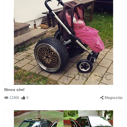
Nincs cím!
12466
0
Megosztás