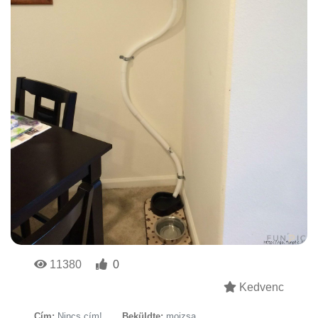
11380
0
Kedvenc
Cím:
Nincs cím!
Beküldte:
mojzsa