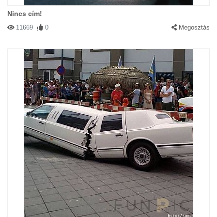
Nincs cím!
11669
0
Megosztás