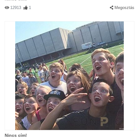
12913
1
Megosztás
Nincs cím!