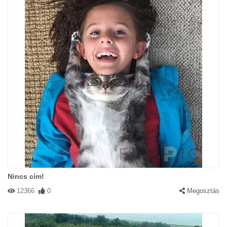
Nincs cím!
12366
0
Megosztás