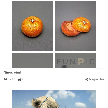
Nincs cím!
12176
0
Megosztás