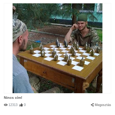
Nincs cím!
12313
0
Megosztás