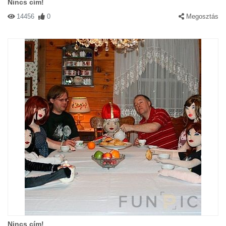
Nincs cím!
14456
0
Megosztás
Nincs cím!