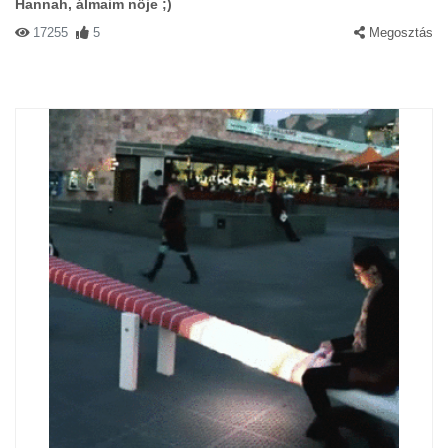
Hannah, álmaim nője ;)
17255
5
Megosztás