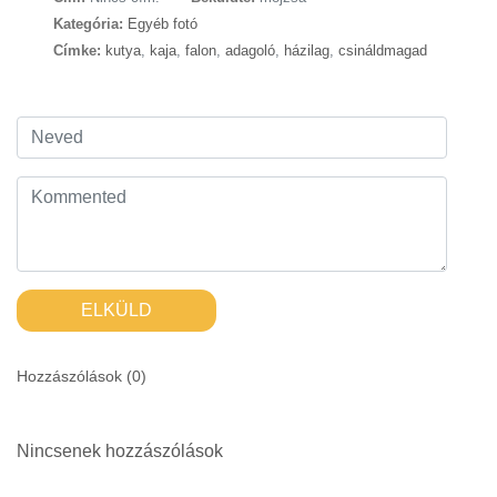
Kategória:
Egyéb fotó
Címke:
kutya
,
kaja
,
falon
,
adagoló
,
házilag
,
csináldmagad
ELKÜLD
Hozzászólások (
0
)
Nincsenek hozzászólások