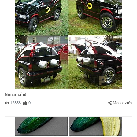
Nincs cím!
12358
0
Megosztás