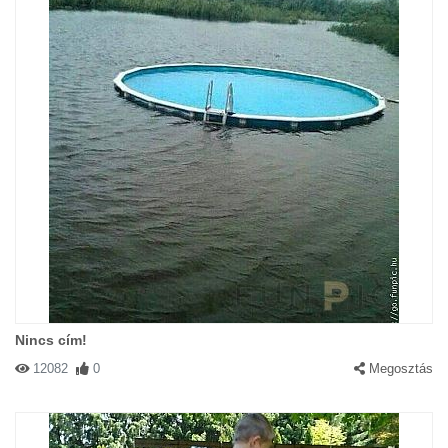
Nincs cím!
12082
0
Megosztás