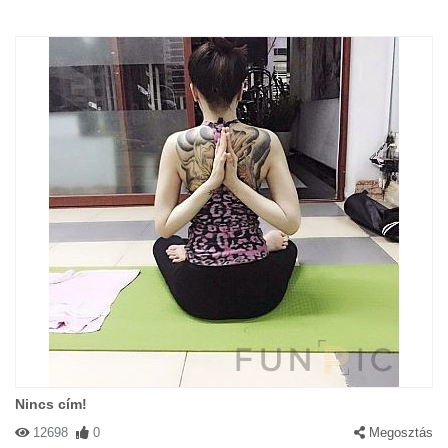
Nincs cím!
12698
0
Megosztás