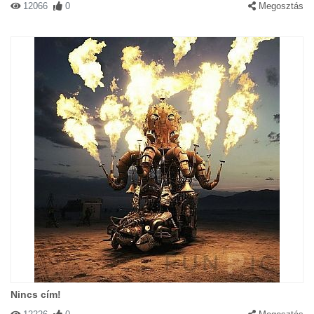
12066
0
Megosztás
Nincs cím!