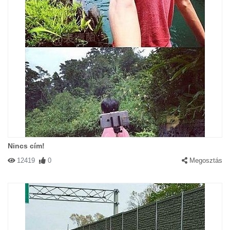
Nincs cím!
12419
0
Megosztás