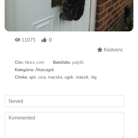
11075
0
Kedvenc
Cím:
Nincs cím!
Beküldte:
judy81
Kategória:
Állatságok
Címke:
ajtó
,
cica
,
macska
,
ugrik
,
mászik
,
lóg