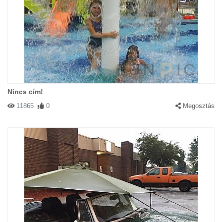
Nincs cím!
11865
0
Megosztás