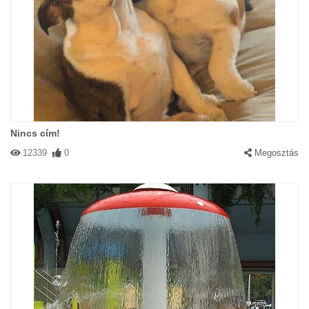
Nincs cím!
12339
0
Megosztás