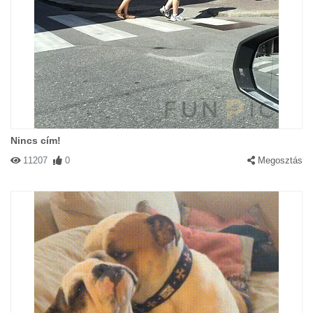
Nincs cím!
11207
0
Megosztás