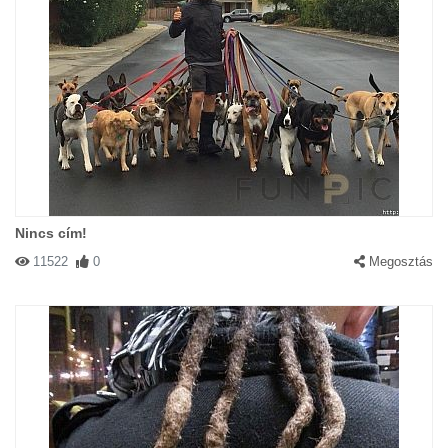
Nincs cím!
11522
0
Megosztás