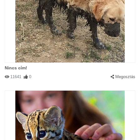
Nincs cím!
11641
0
Megosztás