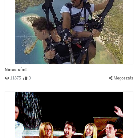
Nincs cím!
11875
0
Megosztás