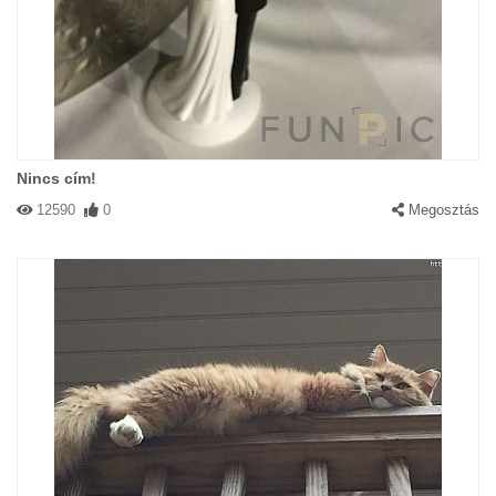
Nincs cím!
12590
0
Megosztás