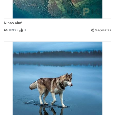
Nincs cím!
10983
0
Megosztás