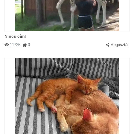
Nincs cím!
11725
0
Megosztás