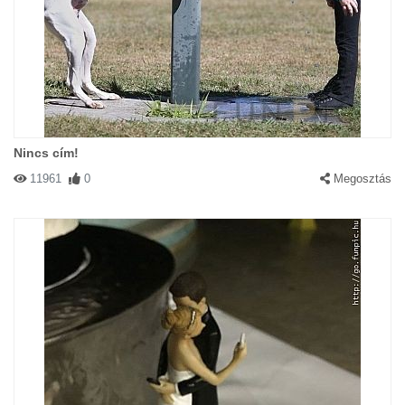
Nincs cím!
11961
0
Megosztás