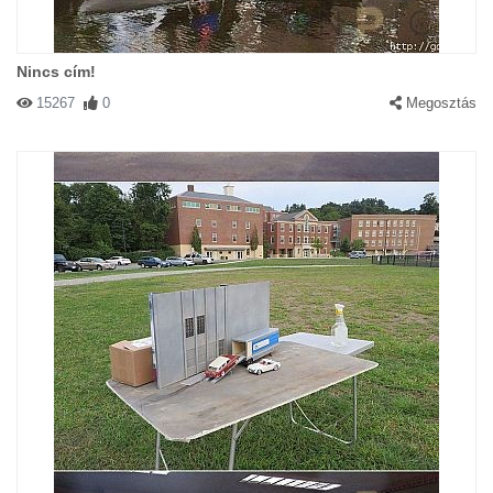
Nincs cím!
15267
0
Megosztás