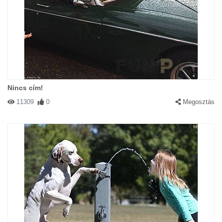
Nincs cím!
11309
0
Megosztás