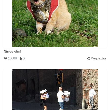
Nincs cím!
10888
0
Megosztás