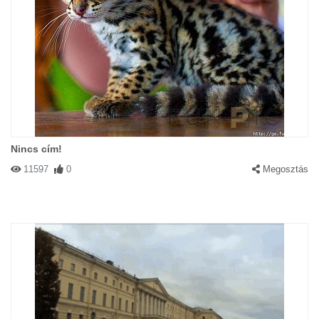
Nincs cím!
11597
0
Megosztás