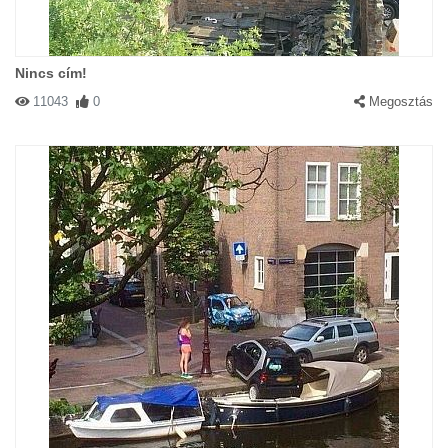
Nincs cím!
11043
0
Megosztás