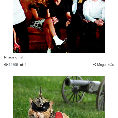
Nincs cím!
12399
2
Megosztás