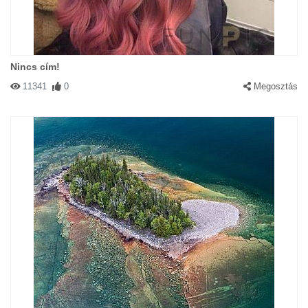
Nincs cím!
11341
0
Megosztás