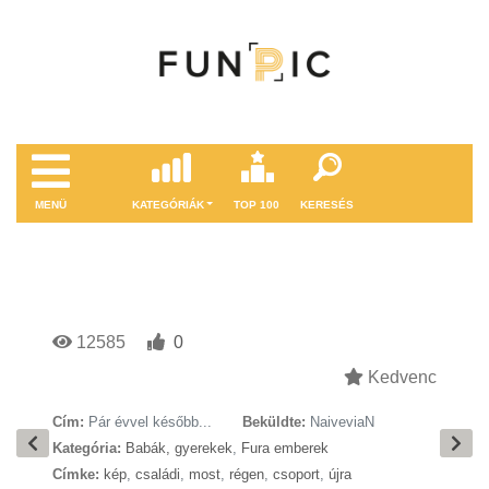
MENÜ
KATEGÓRIÁK
TOP 100
KERESÉS
12585
0
Kedvenc
Cím:
Pár évvel később...
Beküldte:
NaiveviaN
Kategória:
Babák, gyerekek
,
Fura emberek
Címke:
kép
,
családi
,
most
,
régen
,
csoport
,
újra