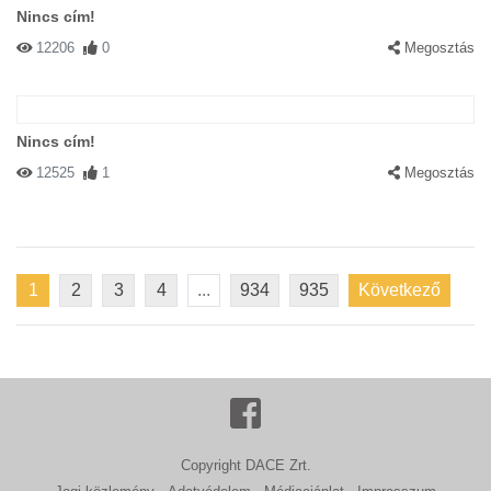
Nincs cím!
12206
0
Megosztás
Nincs cím!
12525
1
Megosztás
1
2
3
4
...
934
935
Következő
Copyright DACE Zrt.