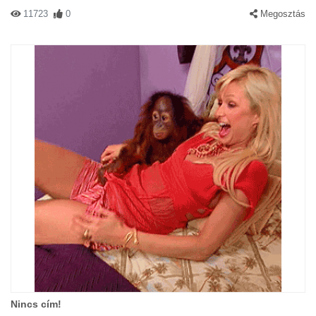
11723
0
Megosztás
Nincs cím!