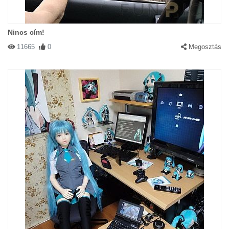
Nincs cím!
11665
0
Megosztás