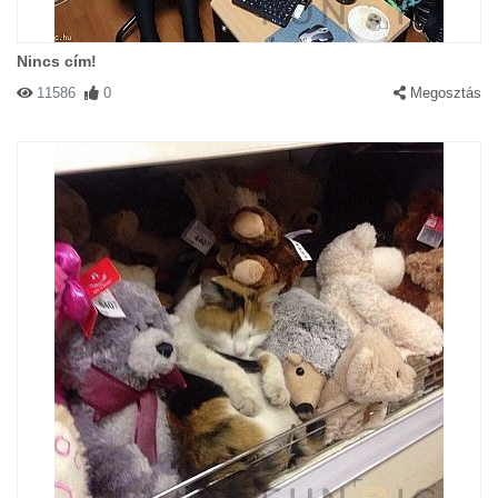
Nincs cím!
11586
0
Megosztás