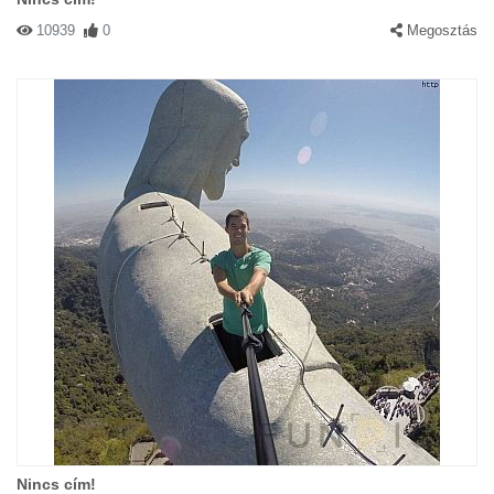
10939
0
Megosztás
Nincs cím!