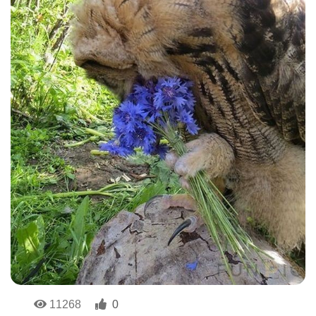
11268
0