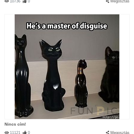
10736
0
Megosztás
Nincs cím!
11121
0
Megosztás