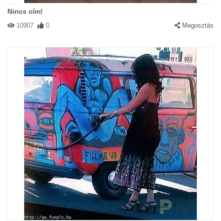
Nincs cím!
10907
0
Megosztás