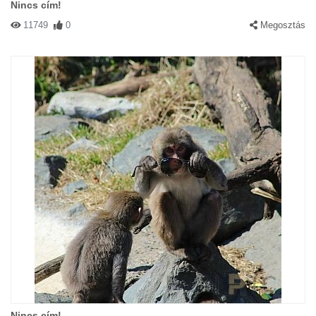
Nincs cím!
11749
0
Megosztás
Nincs cím!