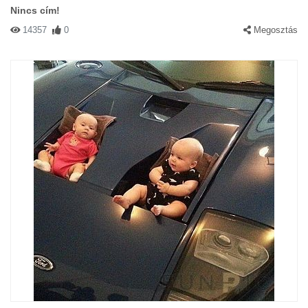
Nincs cím!
14357
0
Megosztás