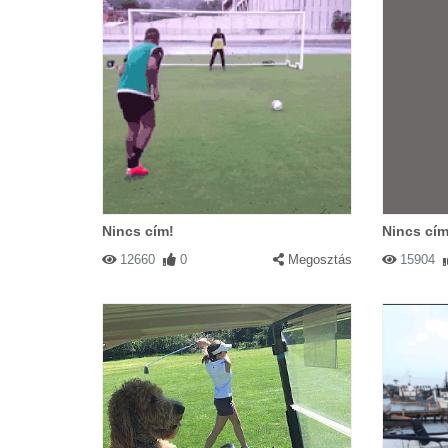
Nincs cím!
Nincs cím
12660
0
Megosztás
15904