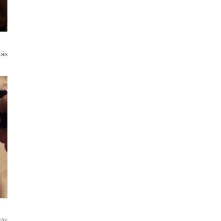
tás
tás