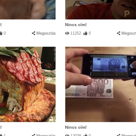
!
Nincs cím!
0
Megosztás
11252
0
Megosz
!
Nincs cím!
1
Megosztás
12038
0
Megosz