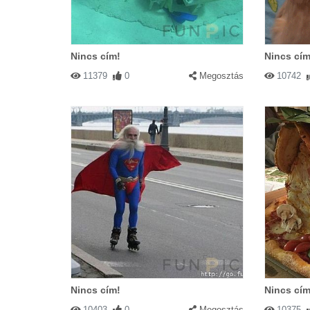
Nincs cím!
Nincs cím
11379
0
Megosztás
10742
Nincs cím!
Nincs cím
10403
0
Megosztás
10375