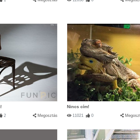
!
Nincs cím!
2
Megosztás
11021
0
Megosz