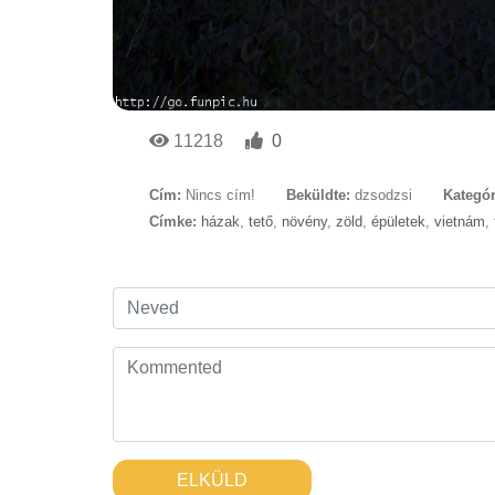
11218
0
Cím:
Nincs cím!
Beküldte:
dzsodzsi
Kategór
Címke:
házak
,
tető
,
növény
,
zöld
,
épületek
,
vietnám
,
ELKÜLD