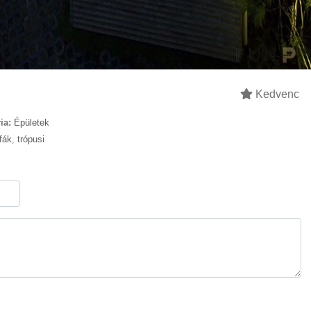
Kedvenc
ia:
Épületek
fák
,
trópusi