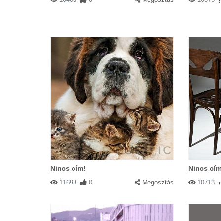
Nincs cím!
Nincs cím
11693
0
Megosztás
10713