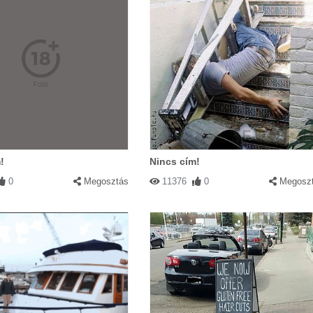
!
Nincs cím!
0
Megosztás
11376
0
Megosz