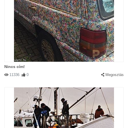
Nincs cím!
11336
0
Megosztás