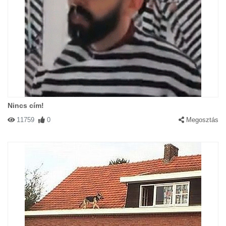
Nincs cím!
11759
0
Megosztás