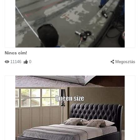
Nincs cím!
11146
0
Megosztás