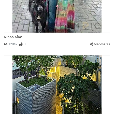
Nincs cím!
12049
0
Megosztás