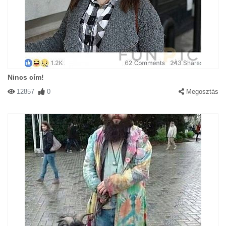
Nincs cím!
12857
0
Megosztás