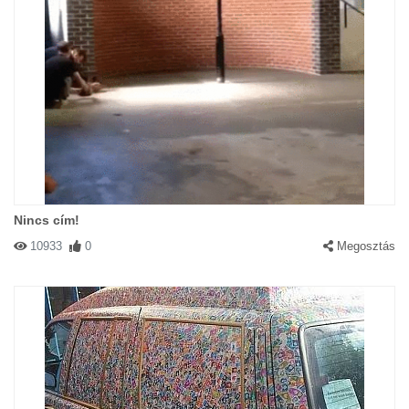
Nincs cím!
10933
0
Megosztás