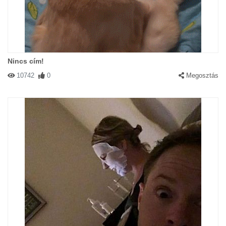
Nincs cím!
10742
0
Megosztás