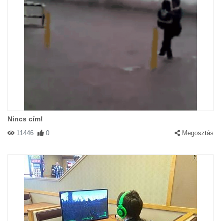
Nincs cím!
11446
0
Megosztás