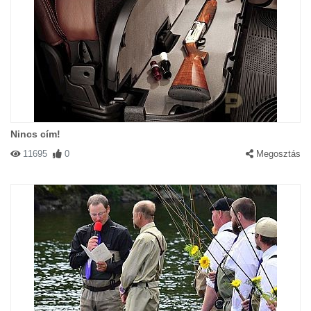
Nincs cím!
11695
0
Megosztás