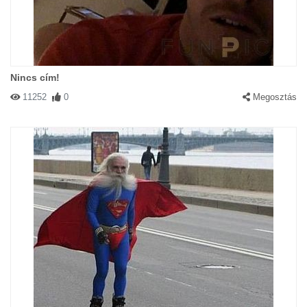
Nincs cím!
11252
0
Megosztás