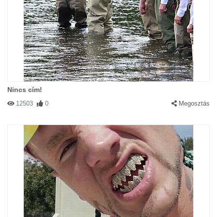
Nincs cím!
12503
0
Megosztás