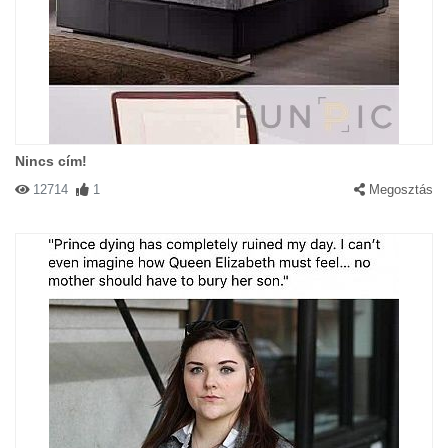
Nincs cím!
12714
1
Megosztás