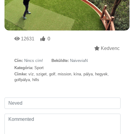
12631
0
Kedvenc
Cím:
Nincs cím!
Beküldte:
NaiveviaN
Kategória:
Sport
Címke:
víz
,
sziget
,
golf
,
mission
,
kína
,
pálya
,
hegyek
,
golfpálya
,
hills