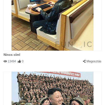
Nincs cím!
13494
0
Megosztás