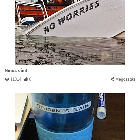
Nincs cím!
11014
0
Megosztás