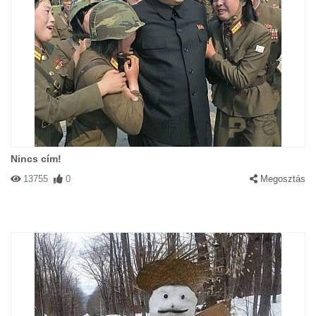
Nincs cím!
13755
0
Megosztás