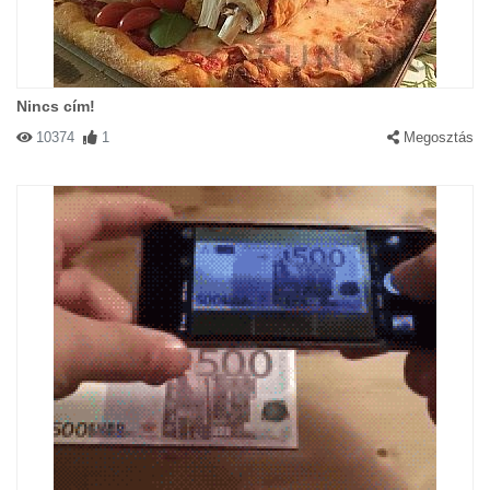
Nincs cím!
10374
1
Megosztás