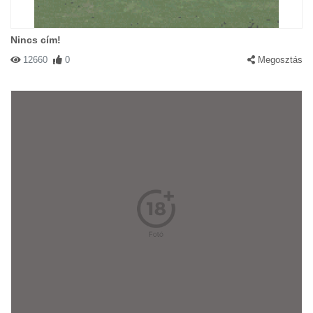
Nincs cím!
12660
0
Megosztás