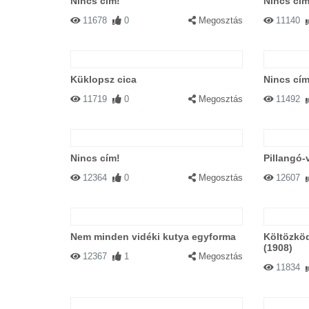
Nincs cím!
Nincs cím
11678
0
Megosztás
11140
Küklopsz cica
Nincs cím
11719
0
Megosztás
11492
Nincs cím!
Pillangó-
12364
0
Megosztás
12607
Nem minden vidéki kutya egyforma
Költözkö
(1908)
12367
1
Megosztás
11834