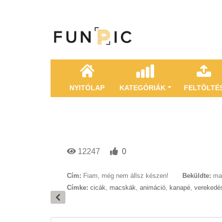
NYITÓLAP
KATEGÓRIÁK
FELTÖLTÉ
12247
0
Cím:
Fiam, még nem állsz készen!
Beküldte:
ma
Címke:
cicák
,
macskák
,
animáció
,
kanapé
,
verekedé