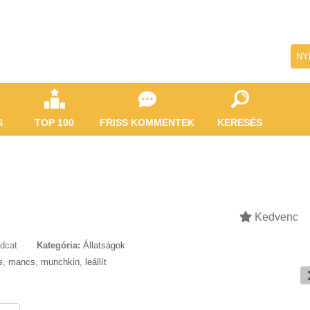
NY
S
TOP 100
FRISS KOMMENTEK
KERESÉS
Kedvenc
dcat
Kategória:
Állatságok
s
,
mancs
,
munchkin
,
leállít