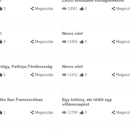
!
LEGO birodalmi csillagromboló
0
Megosztás
13081
0
Megosz
!
Nincs cím!
0
Megosztás
11864
0
Megosz
völgy, Fethiye,Törökország
Nincs cím!
0
Megosztás
11652
0
Megosz
dés San Franciscóban
Egy bölény, aki túlélt egy
villámcsapást
1
Megosztás
12799
0
Megosz