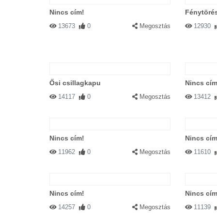
Nincs cím!
Fénytöré
13673
0
Megosztás
12930
Ősi csillagkapu
Nincs cím
14117
0
Megosztás
13412
Nincs cím!
Nincs cím
11962
0
Megosztás
11610
Nincs cím!
Nincs cím
14257
0
Megosztás
11139