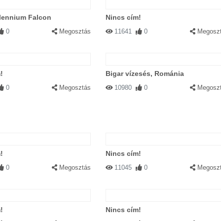
lennium Falcon
Nincs cím!
0
Megosztás
11641
0
Megosz
!
Bigar vízesés, Románia
0
Megosztás
10980
0
Megosz
!
Nincs cím!
0
Megosztás
11045
0
Megosz
!
Nincs cím!