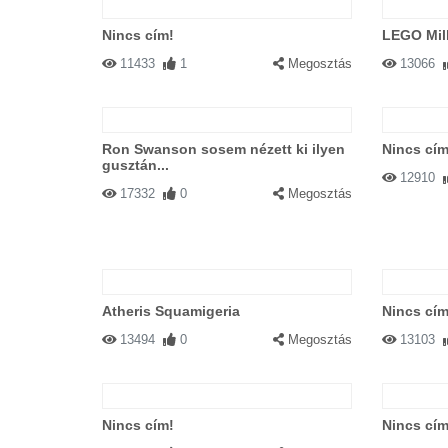
Nincs cím!
LEGO Mil
11433
1
Megosztás
13066
Ron Swanson sosem nézett ki ilyen
Nincs cím
gusztán...
12910
17332
0
Megosztás
Atheris Squamigeria
Nincs cím
13494
0
Megosztás
13103
Nincs cím!
Nincs cím