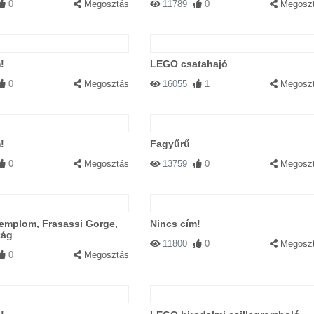
0
Megosztás
11789
0
Megosz
!
LEGO csatahajó
0
Megosztás
16055
1
Megosz
!
Fagyűrű
0
Megosztás
13759
0
Megosz
templom, Frasassi Gorge,
Nincs cím!
zág
11800
0
Megosz
0
Megosztás