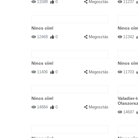
11588
0
Megosztás
11237
Nincs cím!
Nincs cím
12468
0
Megosztás
11342
Nincs cím!
Nincs cím
11406
0
Megosztás
11703
Nincs cím!
Valadier-
Olaszors
14884
0
Megosztás
14697