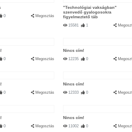
s
"Technológiai vakságban"
szenvedő gyalogosokra
0
Megosztás
figyelmeztető táb
15581
1
Megosz
!
Nincs cím!
0
Megosztás
12235
0
Megosz
!
Nincs cím!
0
Megosztás
12333
0
Megosz
!
Nincs cím!
0
Megosztás
11002
0
Megosz