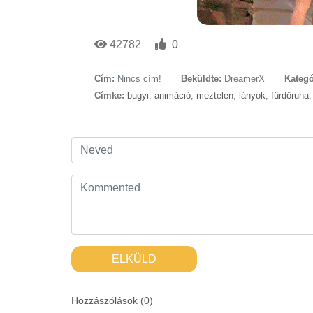
42782
0
Cím:
Nincs cím!
Beküldte:
DreamerX
Kategó
Címke:
bugyi
,
animáció
,
meztelen
,
lányok
,
fürdőruha
ELKÜLD
Hozzászólások (
0
)