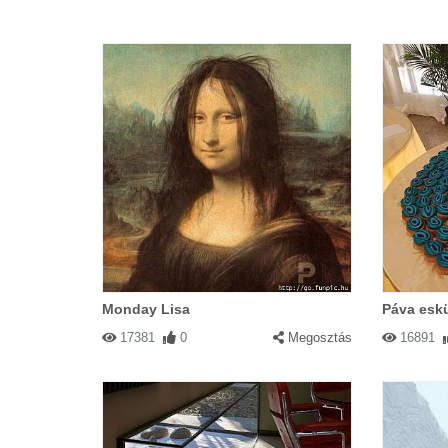
Monday Lisa
Páva eskü
17381
0
Megosztás
16891