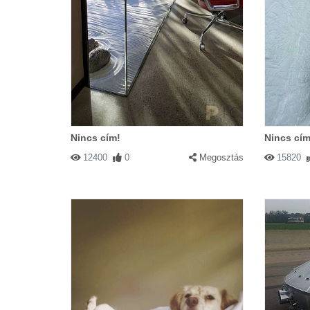
Nincs cím!
Nincs cím
12400
0
Megosztás
15820