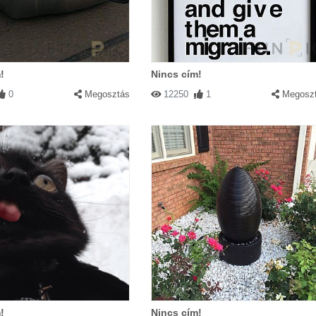
!
Nincs cím!
0
Megosztás
12250
1
Megosz
!
Nincs cím!