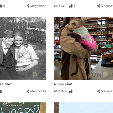
0
Megosztás
11412
1
Megosz
zelfibot
Nincs cím!
1
Megosztás
11602
0
Megosz