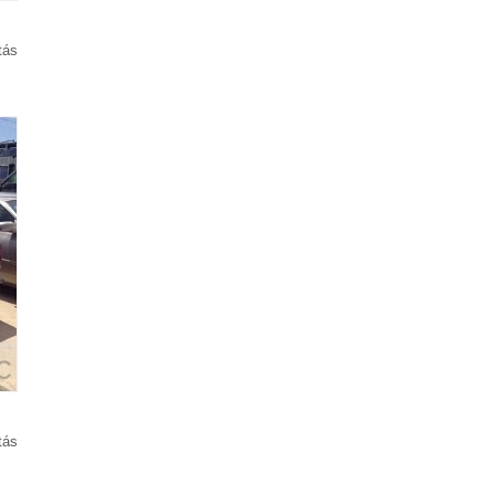
tás
tás