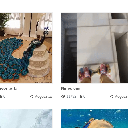
vői torta
Nincs cím!
0
Megosztás
11732
0
Megosz