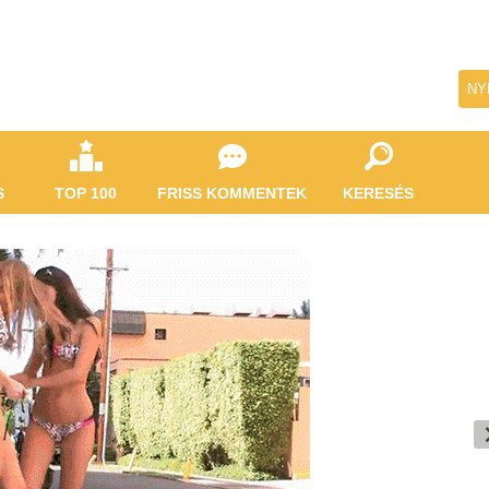
NY
S
TOP 100
FRISS KOMMENTEK
KERESÉS