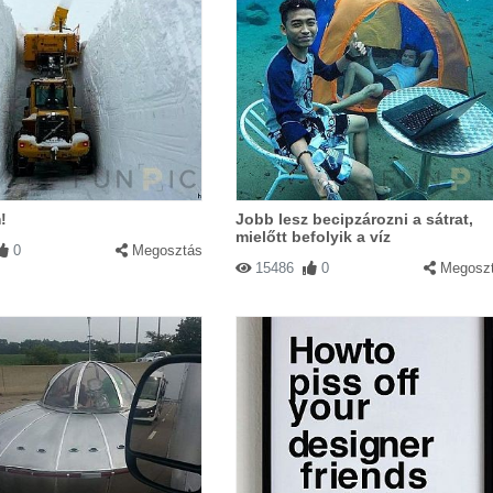
!
Jobb lesz becipzározni a sátrat,
mielőtt befolyik a víz
0
Megosztás
15486
0
Megosz