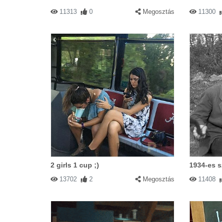
11313
0
Megosztás
11300
2 girls 1 cup ;)
1934-es s
13702
2
Megosztás
11408