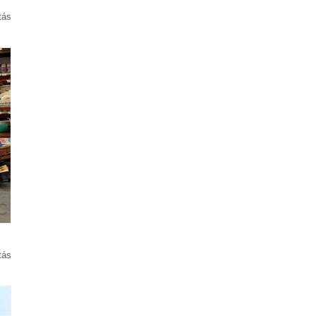
tás
tás