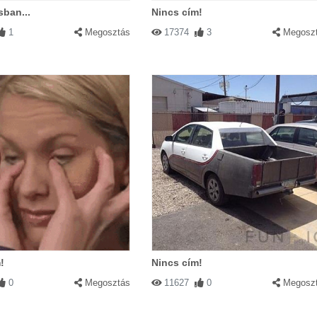
ban...
Nincs cím!
1
Megosztás
17374
3
Megosz
!
Nincs cím!
0
Megosztás
11627
0
Megosz