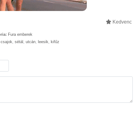
Kedvenc
ria:
Fura emberek
,
csajok
,
sétál
,
utcán
,
leesik
,
kifűz