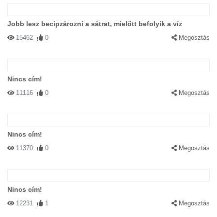
Jobb lesz becipzározni a sátrat, mielőtt befolyik a víz
15462
0
Megosztás
Nincs cím!
11116
0
Megosztás
Nincs cím!
11370
0
Megosztás
Nincs cím!
12231
1
Megosztás