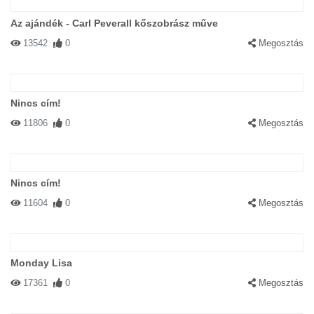
Az ajándék - Carl Peverall kőszobrász műve
13542
0
Megosztás
Nincs cím!
11806
0
Megosztás
Nincs cím!
11604
0
Megosztás
Monday Lisa
17361
0
Megosztás