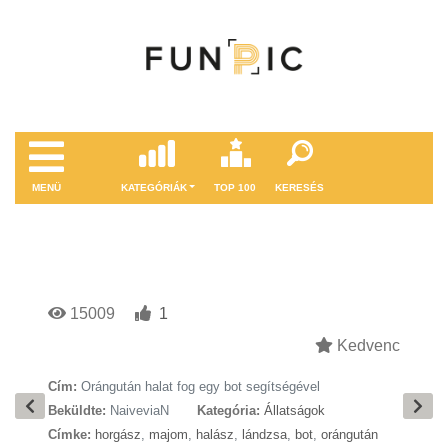
MENÜ
KATEGÓRIÁK
TOP 100
KERESÉS
15009
1
Kedvenc
Cím:
Orángután halat fog egy bot segítségével
Beküldte:
NaiveviaN
Kategória:
Állatságok
Címke:
horgász
,
majom
,
halász
,
lándzsa
,
bot
,
orángután