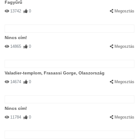
Fagyűrű
13742
0
Megosztás
Nincs cím!
14865
0
Megosztás
Valadier-templom, Frasassi Gorge, Olaszország
14674
0
Megosztás
Nincs cím!
11784
0
Megosztás