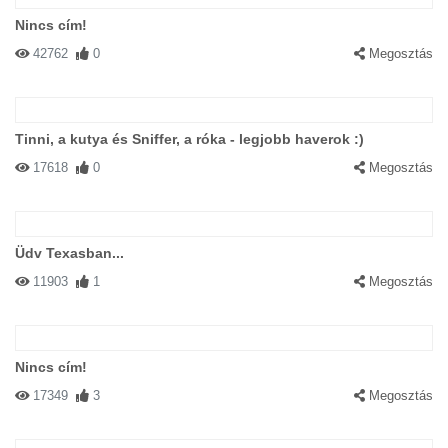
Nincs cím!
42762
0
Megosztás
Tinni, a kutya és Sniffer, a róka - legjobb haverok :)
17618
0
Megosztás
Üdv Texasban...
11903
1
Megosztás
Nincs cím!
17349
3
Megosztás