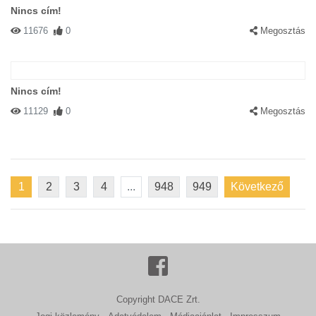
Nincs cím!
11676
0
Megosztás
Nincs cím!
11129
0
Megosztás
1
2
3
4
...
948
949
Következő
Copyright DACE Zrt.