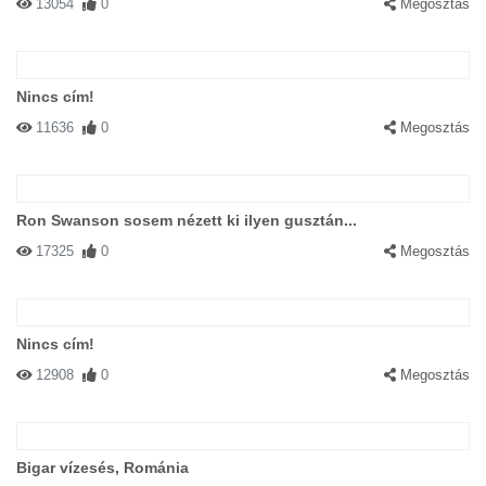
13054
0
Megosztás
Nincs cím!
11636
0
Megosztás
Ron Swanson sosem nézett ki ilyen gusztán...
17325
0
Megosztás
Nincs cím!
12908
0
Megosztás
Bigar vízesés, Románia