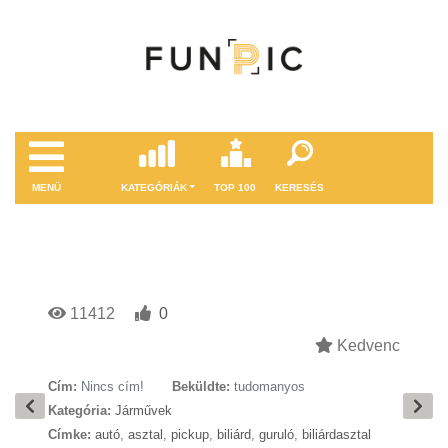
MENÜ
KATEGÓRIÁK
TOP 100
KERESÉS
11412
0
Kedvenc
Cím:
Nincs cím!
Beküldte:
tudomanyos
Kategória:
Járművek
Címke:
autó
,
asztal
,
pickup
,
biliárd
,
guruló
,
biliárdasztal