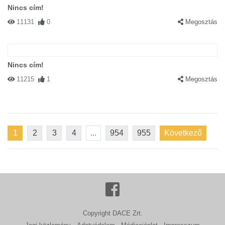
Nincs cím!
11131
0
Megosztás
Nincs cím!
11215
1
Megosztás
1
2
3
4
...
954
955
Következő
Copyright DACE Zrt.