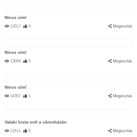
Nincs cím!
12017
0
Megosztás
Nincs cím!
13094
0
Megosztás
Nincs cím!
14357
1
Megosztás
Valaki lusta volt a városházán
11511
0
Megosztás