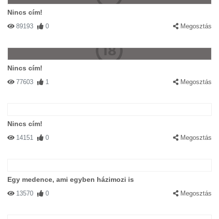
Nincs cím!
89193
0
Megosztás
Nincs cím!
77603
1
Megosztás
Nincs cím!
14151
0
Megosztás
Egy medence, ami egyben házimozi is
13570
0
Megosztás