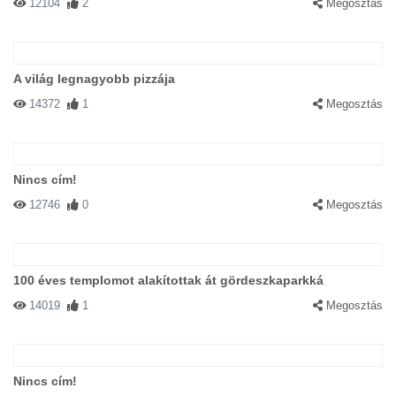
12104
2
Megosztás
A világ legnagyobb pizzája
14372
1
Megosztás
Nincs cím!
12746
0
Megosztás
100 éves templomot alakítottak át gördeszkaparkká
14019
1
Megosztás
Nincs cím!