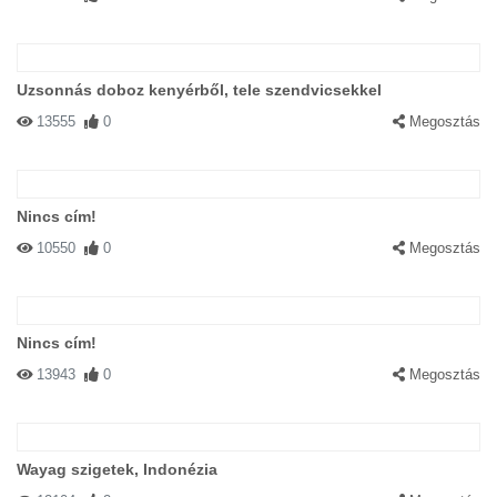
Uzsonnás doboz kenyérből, tele szendvicsekkel
13555
0
Megosztás
Nincs cím!
10550
0
Megosztás
Nincs cím!
13943
0
Megosztás
Wayag szigetek, Indonézia