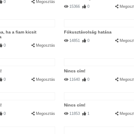
0
Megosztás
15366
0
Megosz
a, ha a fiam kicsit
Fókusztávolság hatása
a
14851
0
Megosz
0
Megosztás
!
Nincs cím!
0
Megosztás
11640
0
Megosz
!
Nincs cím!
0
Megosztás
11853
1
Megosz