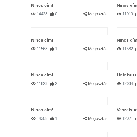
Nincs cím!
Nincs cím
14428
0
Megosztás
11019
Nincs cím!
Nincs cím
11568
1
Megosztás
11582
Nincs cím!
Holokaus
11823
2
Megosztás
12034
Nincs cím!
Veszelyite
14308
1
Megosztás
12021