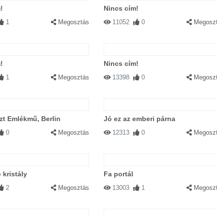
!
Nincs cím!
1
Megosztás
11052
0
Megosz
!
Nincs cím!
1
Megosztás
13398
0
Megosz
zt Emlékmű, Berlin
Jó ez az emberi párna
0
Megosztás
12313
0
Megosz
 kristály
Fa portál
2
Megosztás
13003
1
Megosz