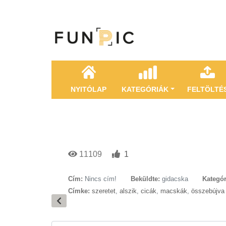
NYITÓLAP
KATEGÓRIÁK
FELTÖLTÉ
11109
1
Cím:
Nincs cím!
Beküldte:
gidacska
Kategór
Címke:
szeretet
,
alszik
,
cicák
,
macskák
,
összebújva