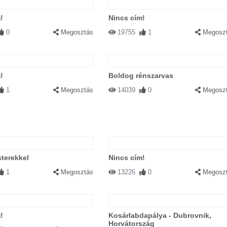
!
Nincs cím!
0
Megosztás
19755
1
Megosz
!
Boldog rénszarvas
1
Megosztás
14039
0
Megosz
terekkel
Nincs cím!
1
Megosztás
13226
0
Megosz
!
Kosárlabdapálya - Dubrovnik,
Horvátország