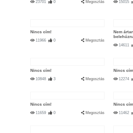
23701
0
Megosztás
15015
Nincs cím!
Nem ártan
belehúzn
11966
0
Megosztás
14611
Nincs cím!
Nincs cím
10848
3
Megosztás
12274
Nincs cím!
Nincs cím
11659
0
Megosztás
11462