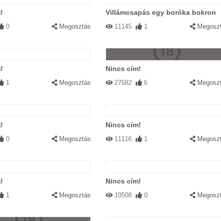
!
Villámcsapás egy boróka bokron
0
Megosztás
11145
1
Megosz
!
Nincs cím!
1
Megosztás
27682
6
Megosz
!
Nincs cím!
0
Megosztás
11116
1
Megosz
!
Nincs cím!
1
Megosztás
10508
0
Megosz