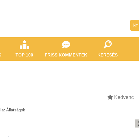
NY
S
TOP 100
FRISS KOMMENTEK
KERESÉS
Kedvenc
ia:
Állatságok