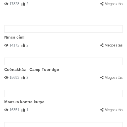
17828
2
Megosztás
Nincs cím!
14172
2
Megosztás
Csónakház - Camp Topridge
15693
2
Megosztás
Macska kontra kutya
16351
1
Megosztás