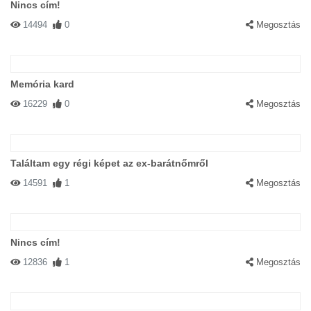
Nincs cím!
14494
0
Megosztás
Memória kard
16229
0
Megosztás
Találtam egy régi képet az ex-barátnőmről
14591
1
Megosztás
Nincs cím!
12836
1
Megosztás