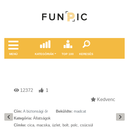
MENÜ
KATEGÓRIÁK
TOP 100
KERESÉS
12372
1
Kedvenc
Cím:
A biztonsági őr
Beküldte:
madcat
Kategória:
Állatságok
Címke:
cica
,
macska
,
üzlet
,
bolt
,
polc
,
csücsül