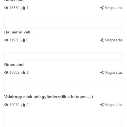
13370
1
Megosztás
Ha menni kell...
11936
0
Megosztás
Nincs cím!
13082
1
Megosztás
Valahogy csak belegyömöszölik a beteget... ;)
12079
0
Megosztás