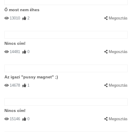
Ő most nem éhes
13010
2
Megosztás
Nincs cím!
14481
0
Megosztás
Az igazi "pussy magnet" ;)
14678
1
Megosztás
Nincs cím!
15146
0
Megosztás