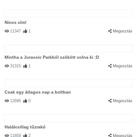
Nincs cím!
11347
1
Megosztás
Mintha a Jurassic Parkból szökött volna ki :D
31315
1
Megosztás
Csak egy átlagos nap a boltban
12696
0
Megosztás
Halálcsillag tűzrakó
11859
2
Megosztás