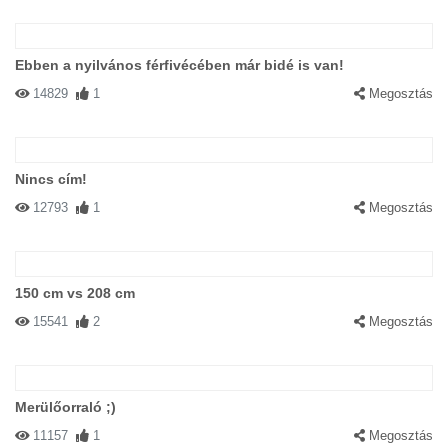
Ebben a nyilvános férfivécében már bidé is van!
14829
1
Megosztás
Nincs cím!
12793
1
Megosztás
150 cm vs 208 cm
15541
2
Megosztás
Merülőorraló ;)
11157
1
Megosztás