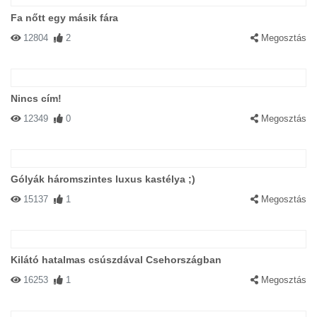
Fa nőtt egy másik fára
12804
2
Megosztás
Nincs cím!
12349
0
Megosztás
Gólyák háromszintes luxus kastélya ;)
15137
1
Megosztás
Kilátó hatalmas csúszdával Csehországban
16253
1
Megosztás