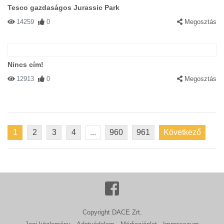
Tesco gazdaságos Jurassic Park
14259
0
Megosztás
Nincs cím!
12913
0
Megosztás
1
2
3
4
...
960
961
Következő
Copyright DACE Zrt.