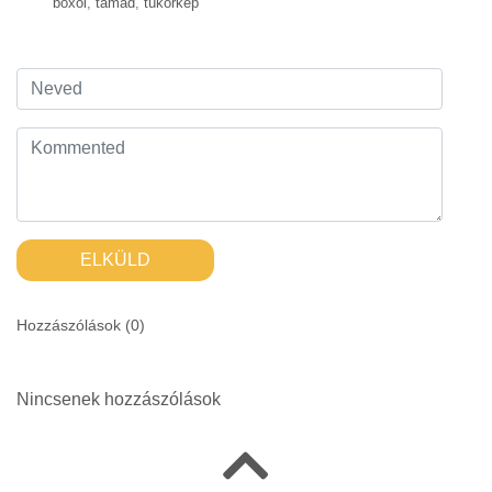
boxol
,
támad
,
tükörkép
ELKÜLD
Hozzászólások (
0
)
Nincsenek hozzászólások