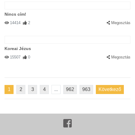
Nincs cím!
14414
2
Megosztás
Koreai Jézus
15507
0
Megosztás
1
2
3
4
...
962
963
Következő