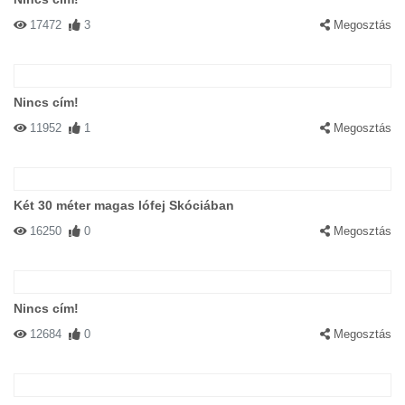
17472
3
Megosztás
Nincs cím!
11952
1
Megosztás
Két 30 méter magas lófej Skóciában
16250
0
Megosztás
Nincs cím!
12684
0
Megosztás