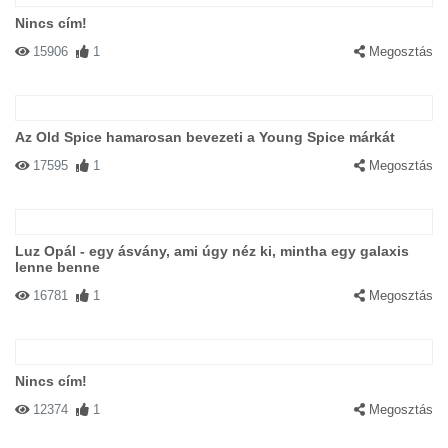
Nincs cím!
15906
1
Megosztás
Az Old Spice hamarosan bevezeti a Young Spice márkát
17595
1
Megosztás
Luz Opál - egy ásvány, ami úgy néz ki, mintha egy galaxis
lenne benne
16781
1
Megosztás
Nincs cím!
12374
1
Megosztás