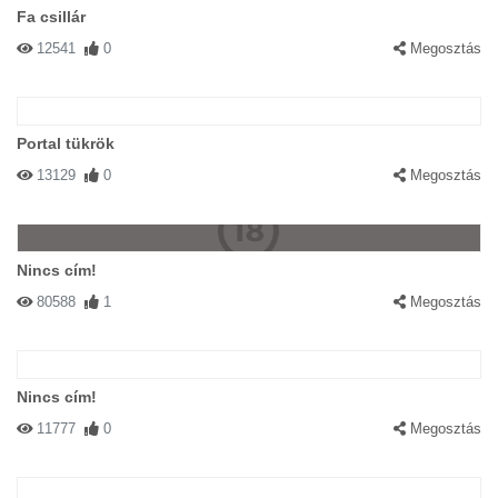
Fa csillár
12541
0
Megosztás
Portal tükrök
13129
0
Megosztás
Nincs cím!
80588
1
Megosztás
Nincs cím!
11777
0
Megosztás