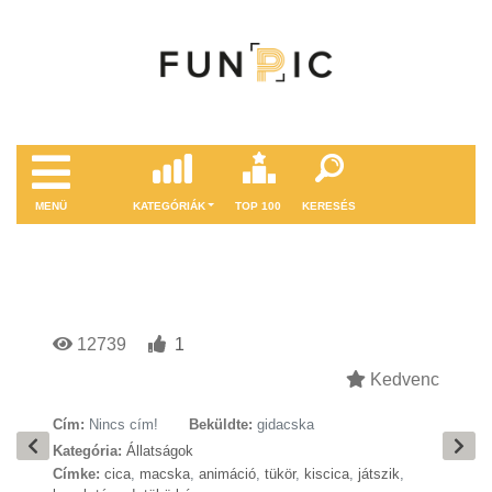
MENÜ
KATEGÓRIÁK
TOP 100
KERESÉS
12739
1
Kedvenc
Cím:
Nincs cím!
Beküldte:
gidacska
Kategória:
Állatságok
Címke:
cica
,
macska
,
animáció
,
tükör
,
kiscica
,
játszik
,