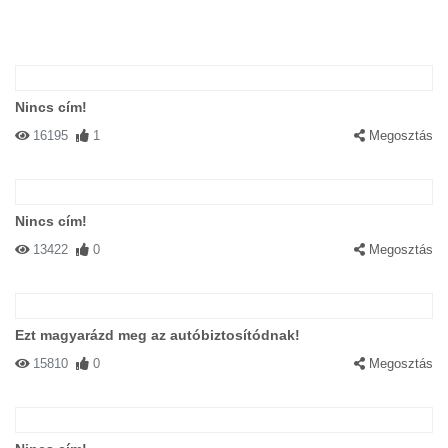
Nincs cím!
16195
1
Megosztás
Nincs cím!
13422
0
Megosztás
Ezt magyarázd meg az autóbiztosítódnak!
15810
0
Megosztás