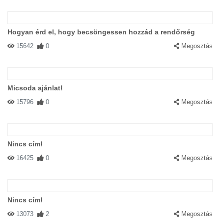
Hogyan érd el, hogy becsöngessen hozzád a rendőrség
15642
0
Megosztás
Micsoda ajánlat!
15796
0
Megosztás
Nincs cím!
16425
0
Megosztás
Nincs cím!
13073
2
Megosztás