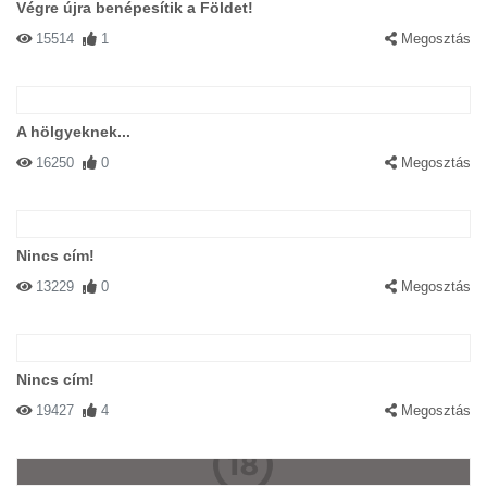
Végre újra benépesítik a Földet!
15514
1
Megosztás
A hölgyeknek...
16250
0
Megosztás
Nincs cím!
13229
0
Megosztás
Nincs cím!
19427
4
Megosztás