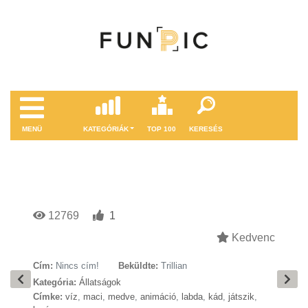
MENÜ
KATEGÓRIÁK
TOP 100
KERESÉS
12769
1
Kedvenc
Cím:
Nincs cím!
Beküldte:
Trillian
Kategória:
Állatságok
Címke:
víz
,
maci
,
medve
,
animáció
,
labda
,
kád
,
játszik
,