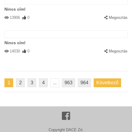
Nincs cím!
13906
0
Megosztás
Nincs cím!
14030
0
Megosztás
1
2
3
4
...
963
964
Következő
Copyright DACE Zrt.