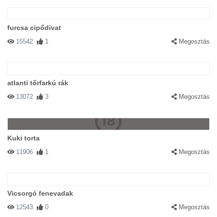
furcsa cipődivat
15542
1
Megosztás
atlanti tőrfarkú rák
13072
3
Megosztás
Kuki torta
11906
1
Megosztás
Vicsorgó fenevadak
12543
0
Megosztás