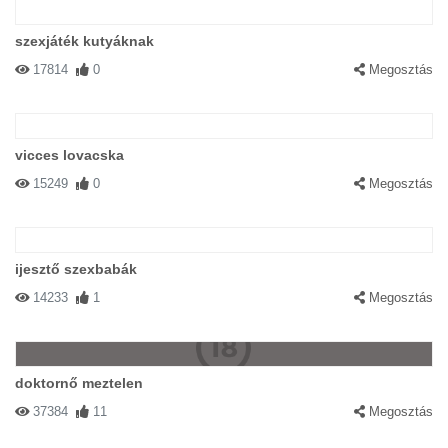
szexjáték kutyáknak
17814
0
Megosztás
vicces lovacska
15249
0
Megosztás
ijesztő szexbabák
14233
1
Megosztás
doktornő meztelen
37384
11
Megosztás