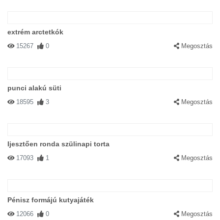
extrém arctetkók
15267
0
Megosztás
punci alakú süti
18595
3
Megosztás
Ijesztően ronda szülinapi torta
17093
1
Megosztás
Pénisz formájú kutyajáték
12066
0
Megosztás