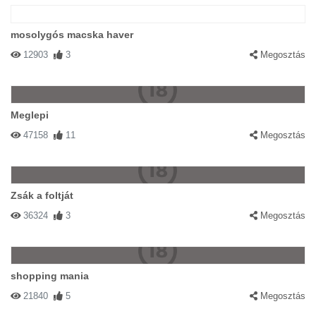
mosolygós macska haver
12903
3
Megosztás
Meglepi
47158
11
Megosztás
Zsák a foltját
36324
3
Megosztás
shopping mania
21840
5
Megosztás