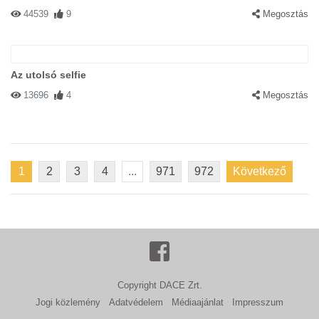
44539
9
Megosztás
Az utolsó selfie
13696
4
Megosztás
1
2
3
4
...
971
972
Következő
Copyright DACE Zrt.
Jogi közlemény
Adatvédelem
Médiaajánlat
Impresszum