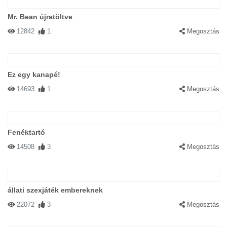
Mr. Bean újratöltve
12842
1
Megosztás
Ez egy kanapé!
14693
1
Megosztás
Fenéktartó
14508
3
Megosztás
állati szexjáték embereknek
22072
3
Megosztás