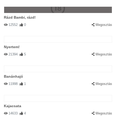
Rázd Bambi, rázd!
12552
0
Megosztás
Nyertem!
21394
5
Megosztás
Banánhajó
11998
1
Megosztás
Kajacsata
14633
4
Megosztás