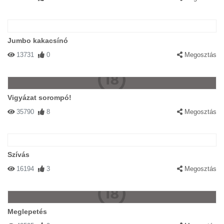
Jumbo kakacsínó
13731
0
Megosztás
Vigyázat sorompó!
35790
8
Megosztás
Szívás
16194
3
Megosztás
Meglepetés