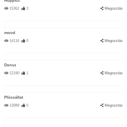
Huppsz!
15362
3
Megosztás
mood
14116
0
Megosztás
Densz
12190
1
Megosztás
Plüssállat
13089
0
Megosztás