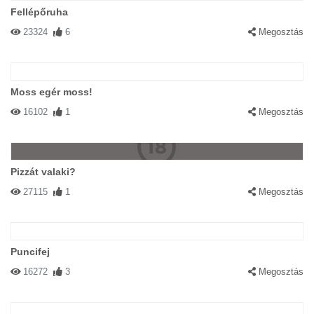
Fellépőruha
23324
6
Megosztás
Moss egér moss!
16102
1
Megosztás
Pizzát valaki?
27115
1
Megosztás
Puncifej
16272
3
Megosztás