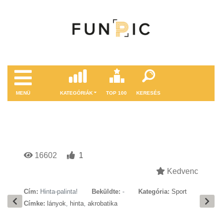
MENÜ
KATEGÓRIÁK
TOP 100
KERESÉS
16602
1
Kedvenc
Cím:
Hinta-palinta!
Beküldte:
-
Kategória:
Sport
Címke:
lányok
,
hinta
,
akrobatika