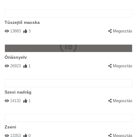
Túszejtő macska
13883
3
Megosztás
Óriásnyelv
26923
1
Megosztás
Szexi nadrág
14132
1
Megosztás
Zseni
13353
0
Megosztás