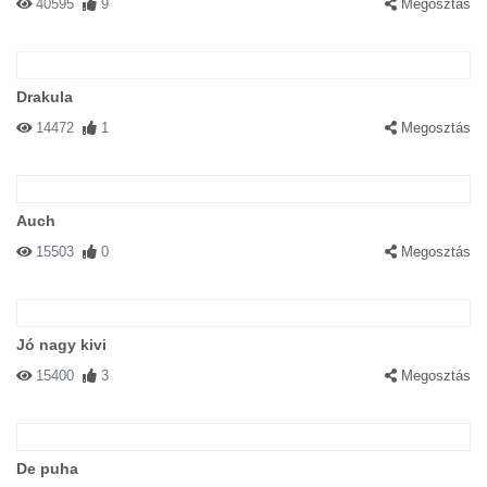
40595
9
Megosztás
Drakula
14472
1
Megosztás
Auch
15503
0
Megosztás
Jó nagy kivi
15400
3
Megosztás
De puha