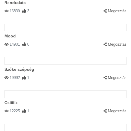
Rendrakás
16839
3
Megosztás
Mood
14901
0
Megosztás
Szőke szépség
19992
1
Megosztás
Csíííííz
12225
1
Megosztás