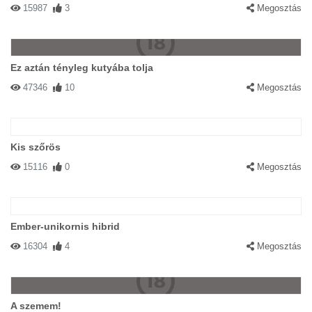
15987
3
Megosztás
Ez aztán tényleg kutyába tolja
47346
10
Megosztás
Kis szőrös
15116
0
Megosztás
Ember-unikornis hibrid
16304
4
Megosztás
A szemem!