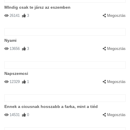
MIndig csak te jársz az eszemben
26141
3
Megosztás
Nyami
13656
3
Megosztás
Napszemcsi
12329
1
Megosztás
Ennek a cicusnak hosszabb a farka, mint a tiéd
14531
0
Megosztás