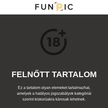
NY
S
TOP 100
FRISS KOMMENTEK
KERESÉS
FELNŐTT TARTALOM
Kedvenc
elnőtt
Címke:
lány hajlékonyság
Ez a tartalom olyan elemeket tartalmazhat,
amelyek a hatályos jogszabályok kategóriái
szerint kiskorúakra károsak lehetnek.