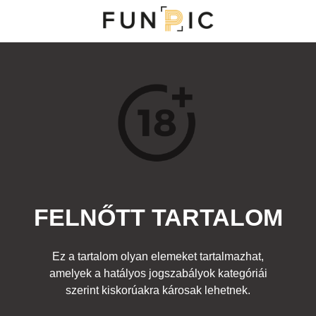
NY
S
TOP 100
FRISS KOMMENTEK
KERESÉS
FELNŐTT TARTALOM
Kedvenc
a:
Egyéb fotó
,
Felnőtt
Címke:
lány cici autó
Ez a tartalom olyan elemeket tartalmazhat,
amelyek a hatályos jogszabályok kategóriái
szerint kiskorúakra károsak lehetnek.