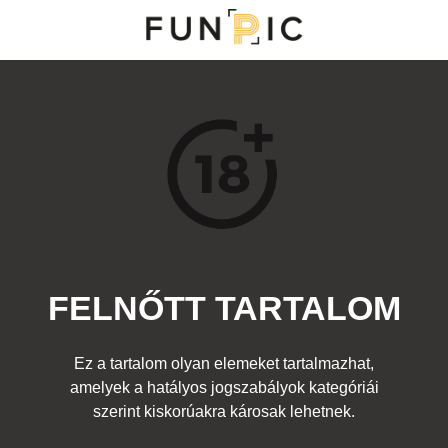
NY
S
TOP 100
FRISS KOMMENTEK
KERESÉS
FELNŐTT TARTALOM
Kedvenc
 emberek
,
Ünnepek
Címke:
csoki ajándék pénisz
Ez a tartalom olyan elemeket tartalmazhat,
amelyek a hatályos jogszabályok kategóriái
szerint kiskorúakra károsak lehetnek.