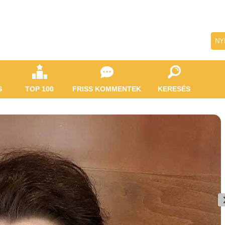
NY
S
TOP 100
FRISS KOMMENTEK
KERESÉS