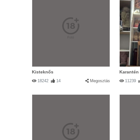
Kisteknős
Karantén
18242
14
Megosztás
11239