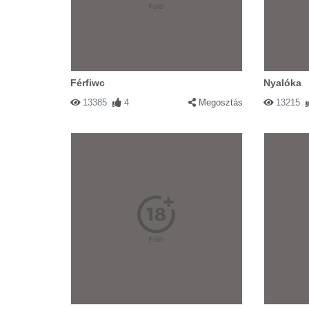
Férfiwc
Nyalóka
13385
4
Megosztás
13215