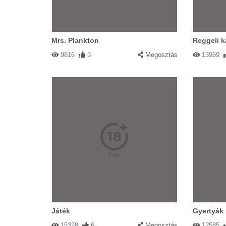
Mrs. Plankton
Reggeli k
9816
3
Megosztás
13959
Játék
Gyertyák
15328
6
Megosztás
12585