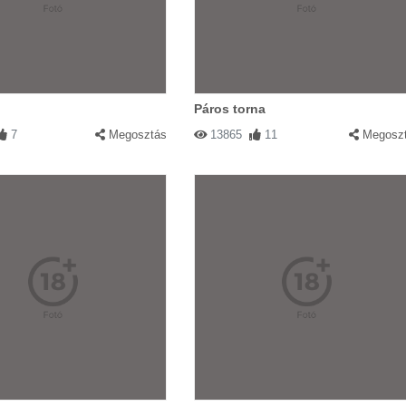
Páros torna
7
Megosztás
13865
11
Megosz