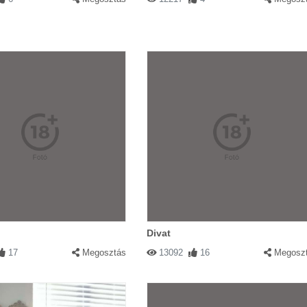
Divat
17
Megosztás
13092
16
Megosz