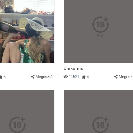
Unikornis
5
Megosztás
11521
4
Megosz