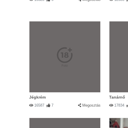
Jégkrém
Tanárnő
16587
7
Megosztás
17834